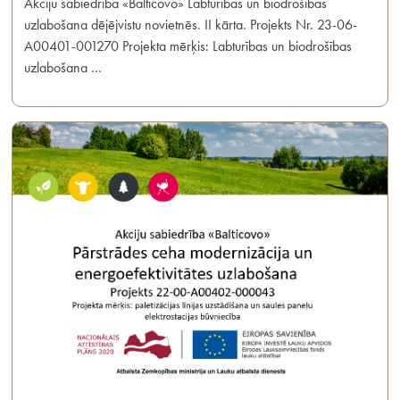
Akciju sabiedrība «Balticovo» Labturības un biodrošības
uzlabošana dējējvistu novietnēs. II kārta. Projekts Nr. 23-06-
A00401-001270 Projekta mērķis: Labturības un biodrošības
uzlabošana …