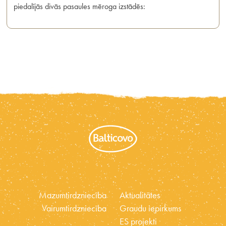
piedalījās divās pasaules mēroga izstādēs:
Mazumtirdzniecība
Aktualitātes
Vairumtirdzniecība
Graudu iepirkums
ES projekti