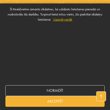
Vakances
Šī tīmekļvietne izmanto sīkdatnes, lai uzlabotu lietošanas pieredzi un
Ētikas kodekss
nodrošinātu tās darbību. Turpinot lietot mūsu vietni, Jūs piekrītat sīkdatņu
Sīkdatnes
Sabiedrības atbalsta
lietošanai.
Uzzināt vairāk
Pārvaldīt sīkdatnes
politika
SAZINIES AR MUMS
Rekvizīti
NORAIDĪT
© 2026 BALTICOVO
AKCEPTĒT