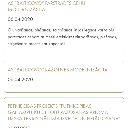
AS “BALTICOVO” PĀRSTRĀDES CEHU
MODERNIZĀCIJA
06.04.2020
Olu vārīšanas, plēšanas, saiņošanas līnijas iegāde vārīto olu
pārstrādes ceham ar mērķi efektivizēt olu vārīšanas, plēšanas,
saiņošanas procesu ar kapacitāti …
AS “BALTICOVO” RAŽOTNES MODERNIZĀCIJA
06.04.2020
PĒTNIECĪBAS PROJEKTS “PUTNKOPĪBAS
GANĀMPULKU UN OLU RAŽOŠANAS APJOMA
UZSKAITES RISINĀJUMA IZVEIDE UN PIELĀGOŠANA”