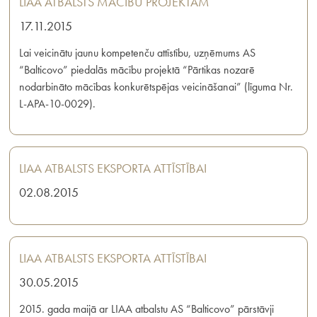
LIAA ATBALSTS MĀCĪBU PROJEKTAM
17.11.2015
Lai veicinātu jaunu kompetenču attīstību, uzņēmums AS
“Balticovo” piedalās mācību projektā “Pārtikas nozarē
nodarbināto mācības konkurētspējas veicināšanai” (līguma Nr.
L-APA-10-0029).
LIAA ATBALSTS EKSPORTA ATTĪSTĪBAI
02.08.2015
LIAA ATBALSTS EKSPORTA ATTĪSTĪBAI
30.05.2015
2015. gada maijā ar LIAA atbalstu AS “Balticovo” pārstāvji