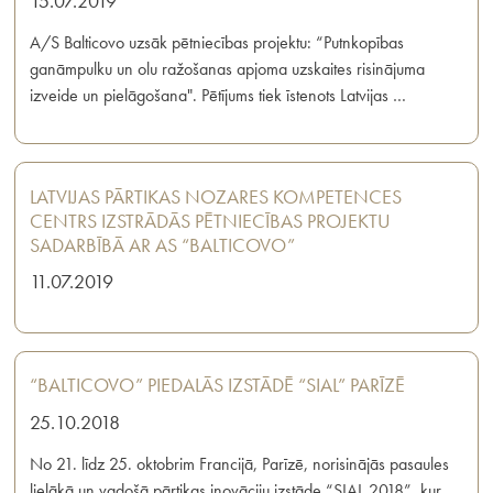
15.07.2019
A/S Balticovo uzsāk pētniecības projektu: “Putnkopības
ganāmpulku un olu ražošanas apjoma uzskaites risinājuma
izveide un pielāgošana". Pētījums tiek īstenots Latvijas …
LATVIJAS PĀRTIKAS NOZARES KOMPETENCES
CENTRS IZSTRĀDĀS PĒTNIECĪBAS PROJEKTU
SADARBĪBĀ AR AS “BALTICOVO”
11.07.2019
“BALTICOVO” PIEDALĀS IZSTĀDĒ “SIAL” PARĪZĒ
25.10.2018
No 21. līdz 25. oktobrim Francijā, Parīzē, norisinājās pasaules
lielākā un vadošā pārtikas inovāciju izstāde “SIAL 2018”, kur