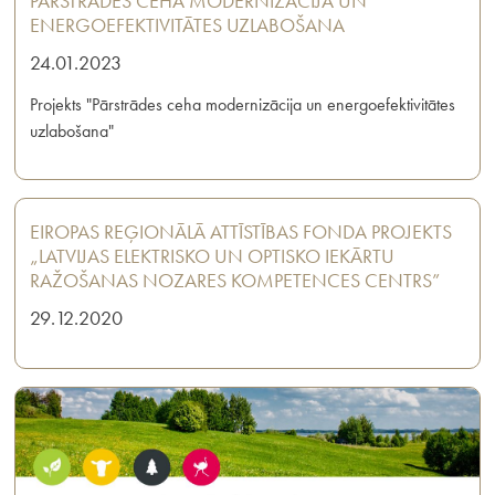
PĀRSTRĀDES CEHA MODERNIZĀCIJA UN
ENERGOEFEKTIVITĀTES UZLABOŠANA
24.01.2023
Projekts "Pārstrādes ceha modernizācija un energoefektivitātes
uzlabošana"
EIROPAS REĢIONĀLĀ ATTĪSTĪBAS FONDA PROJEKTS
„LATVIJAS ELEKTRISKO UN OPTISKO IEKĀRTU
RAŽOŠANAS NOZARES KOMPETENCES CENTRS”
29.12.2020