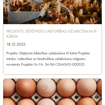
PROJEKTS: DĒJĒJVISTU LABTURĪBAS UZLABOŠANA III
KĀRTA
18.12.2025
Projekts: Dējējvistu labturības uzlabošana III kārta Projekta
mērķis: Labturības un biodrošības uzlabošana mājputnu
novietnēs Projekta Nr.:Nr. 24-06-C0LA0413-000025