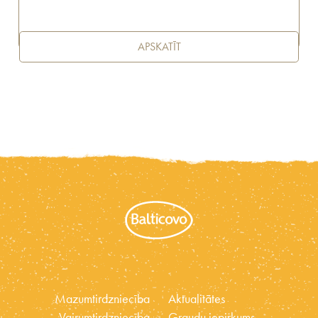
APSKATĪT
Mazumtirdzniecība
Aktualitātes
Vairumtirdzniecība
Graudu iepirkums