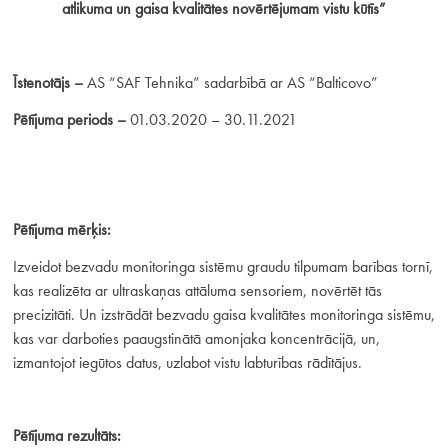
atlikuma un gaisa kvalitātes novērtējumam vistu kūtīs”
Īstenotājs –
AS “SAF Tehnika” sadarbībā ar AS “Balticovo”
Pētījuma periods –
01.03.2020 – 30.11.2021
Pētījuma mērķis:
Izveidot bezvadu monitoringa sistēmu graudu tilpumam barības tornī,
kas realizēta ar ultraskaņas attāluma sensoriem, novērtēt tās
precizitāti. Un izstrādāt bezvadu gaisa kvalitātes monitoringa sistēmu,
kas var darboties paaugstinātā amonjaka koncentrācijā, un,
izmantojot iegūtos datus, uzlabot vistu labturības rādītājus.
Pētījuma rezultāts: