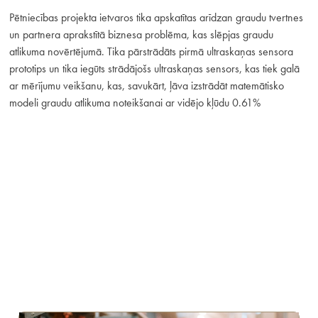
Pētniecības projekta ietvaros tika apskatītas arīdzan graudu tvertnes
un partnera aprakstītā biznesa problēma, kas slēpjas graudu
atlikuma novērtējumā. Tika pārstrādāts pirmā ultraskaņas sensora
prototips un tika iegūts strādājošs ultraskaņas sensors, kas tiek galā
ar mērījumu veikšanu, kas, savukārt, ļāva izstrādāt matemātisko
modeli graudu atlikuma noteikšanai ar vidējo kļūdu 0.61%