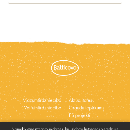
Mazumtirdzniecība
Aktualitātes
Vairumtirdzniecība
Graudu iepirkums
ES projekti
Vakances
Šī tīmekļvietne izmanto sīkdatnes, lai uzlabotu lietošanas pieredzi un