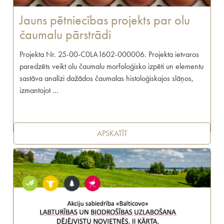
Jauns pētniecības projekts par olu
čaumalu pārstrādi
Projekta Nr. 25-00-C0LA1602-000006. Projekta ietvaros
paredzēts veikt olu čaumalu morfoloģisko izpēti un elementu
sastāva analīzi dažādos čaumalas histoloģiskajos slāņos,
izmantojot …
APSKATĪT