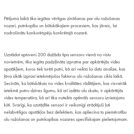
Pētījuma laikā tika iegūtas vērtīgas zināšanas par olu ražošanas
nozari, putnkopību un būtiskākajiem procesiem, kas jāveic, lai
nodrošinātu konkurētspēju konkrētajā nozarē.
Uzstādot aptuveni 200 dažāda tipa sensoru vienā no vistu
novietnēm, tika iegūta padziļināta izpratne par apkārtējās vides
apstākļiem, kuros tiek turēti putni, kā arī veikta šo datu analīze, kas
ļāva sīkāk izprast ietekmējošos faktorus olu ražošanas cikla laikā.
Secināts, ka būtiskākais no vides kvalitātes rādītājiem, kas visvairāk
ietekmē putnu dzīves ilgumu, kā arī izdēto olu skaitu, ir apkārtējās
vides temperatūra, kā arī tika noteikts optimāls sensoru izvietojums
kūtī. Svarīgi, ka uzstādītie sensori ir veiksmīgi strādājuši ļoti
nelabvēlīgos apstākļos bez defektiem, kas apliecina to piemērotību
olu ražošanas un putnkopības nozares specifiskajam pielietojumam.