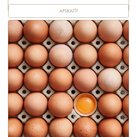
APSKATĪT