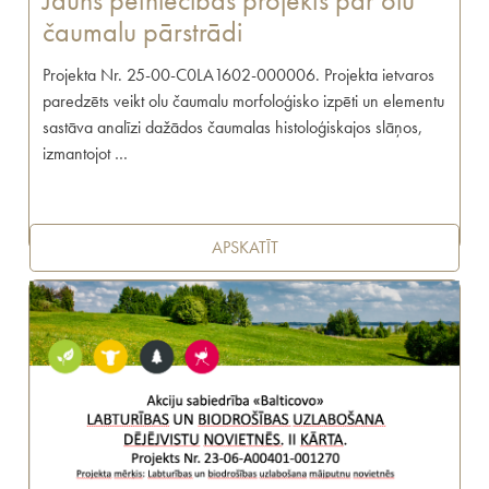
Jauns pētniecības projekts par olu
čaumalu pārstrādi
Projekta Nr. 25-00-C0LA1602-000006. Projekta ietvaros
paredzēts veikt olu čaumalu morfoloģisko izpēti un elementu
sastāva analīzi dažādos čaumalas histoloģiskajos slāņos,
izmantojot …
APSKATĪT