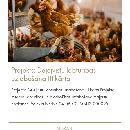
Projekts: Dējējvistu labturības
uzlabošana III kārta
Projekts: Dējējvistu labturības uzlabošana III kārta Projekta
mērķis: Labturības un biodrošības uzlabošana mājputnu
novietnēs Projekta Nr.:Nr. 24-06-C0LA0413-000025
APSKATĪT