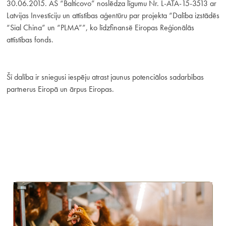
30.06.2015. AS “Balticovo” noslēdza līgumu Nr. L-ĀTA-15-3513 ar
Latvijas Investīciju un attīstības aģentūru par projekta “Dalība izstādēs
“Sial China” un “PLMA””, ko līdzfinansē Eiropas Reģionālās
attīstības fonds.
Šī dalība ir sniegusi iespēju atrast jaunus potenciālos sadarbības
partnerus Eiropā un ārpus Eiropas.