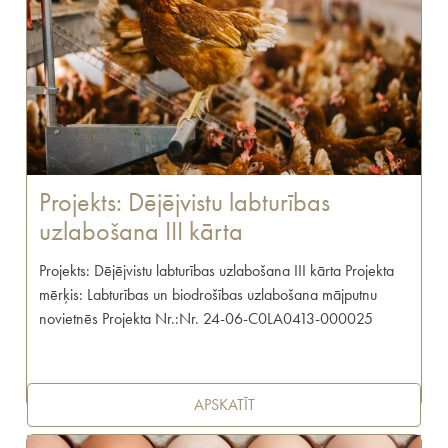
Projekts: Dējējvistu labturības
uzlabošana III kārta
Projekts: Dējējvistu labturības uzlabošana III kārta Projekta
mērķis: Labturības un biodrošības uzlabošana mājputnu
novietnēs Projekta Nr.:Nr. 24-06-C0LA0413-000025
APSKATĪT