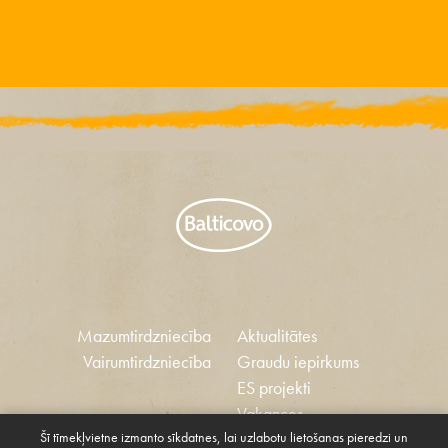
Mazumtirdzniecība
Aktualitātes
Vairumtirdzniecība
Graudu iepirkums
ES projekti
Vakances
Šī tīmekļvietne izmanto sīkdatnes, lai uzlabotu lietošanas pieredzi un
Ētikas kodekss