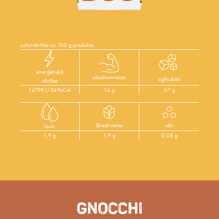
uzturvērtība uz 100 g produkta
enerģētiskā
olbaltumvielas
ogļhidrāti
vērtība
1479KJ/349kCal
14 g
67 g
šķiedrvielas
sāls
tauki
1,9 g
1,9 g
0,08 g
GNOCCHI