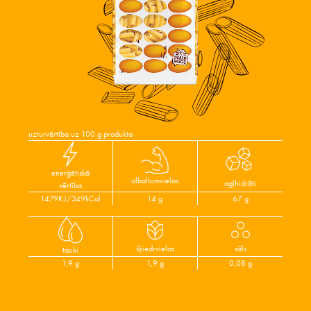
uzturvērtība uz 100 g produkta
enerģētiskā
olbaltumvielas
ogļhidrāti
vērtība
1479KJ/349kCal
14 g
67 g
šķiedrvielas
sāls
tauki
1,9 g
1,9 g
0,08 g