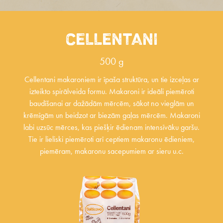
CELLENTANI
500 g
Cellentani makaroniem ir īpaša struktūra, un tie izceļas ar
izteikto spirālveida formu. Makaroni ir ideāli piemēroti
baudīšanai ar dažādām mērcēm, sākot no vieglām un
krēmīgām un beidzot ar biezām gaļas mērcēm. Makaroni
labi uzsūc mērces, kas piešķir ēdienam intensīvāku garšu.
Tie ir lieliski piemēroti arī ceptiem makaronu ēdieniem,
piemēram, makaronu sacepumiem ar sieru u.c.