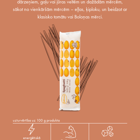
dārzeņiem, gaļu vai jūras veltēm un dažādām mērcēm,
sākot no vienkāršām mērcēm – eļļas, ķiploku, un beidzot ar
klasisko tomātu vai Boloņas mērci.
uzturvērtība uz 100 g produkta
enerģētiskā