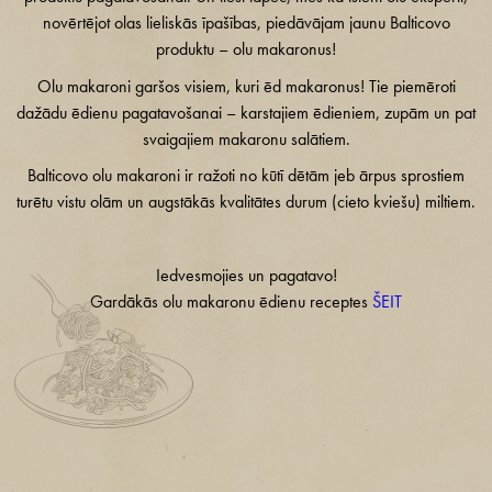
novērtējot olas lieliskās īpašības, piedāvājam jaunu Balticovo
produktu – olu makaronus!
Olu makaroni garšos visiem, kuri ēd makaronus! Tie piemēroti
dažādu ēdienu pagatavošanai – karstajiem ēdieniem, zupām un pat
svaigajiem makaronu salātiem.
Balticovo olu makaroni ir ražoti no kūtī dētām jeb ārpus sprostiem
turētu vistu olām un augstākās kvalitātes durum (cieto kviešu) miltiem.
Iedvesmojies un pagatavo!
Gardākās olu makaronu ēdienu receptes
ŠEIT