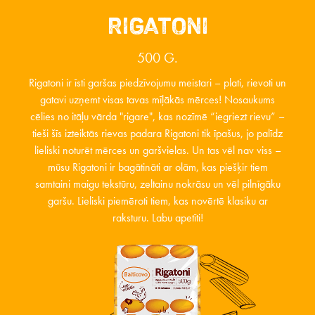
RIGATONI
500 G.
Rigatoni ir īsti garšas piedzīvojumu meistari – plati, rievoti un
gatavi uzņemt visas tavas mīļākās mērces! Nosaukums
cēlies no itāļu vārda "rigare", kas nozīmē “iegriezt rievu” –
tieši šīs izteiktās rievas padara Rigatoni tik īpašus, jo palīdz
lieliski noturēt mērces un garšvielas. Un tas vēl nav viss –
mūsu Rigatoni ir bagātināti ar olām, kas piešķir tiem
samtaini maigu tekstūru, zeltainu nokrāsu un vēl pilnīgāku
garšu. Lieliski piemēroti tiem, kas novērtē klasiku ar
raksturu. Labu apetīti!