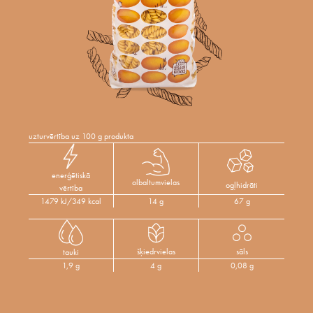
uzturvērtība uz 100 g produkta
enerģētiskā
olbaltumvielas
ogļhidrāti
vērtība
1479 kJ/349 kcal
14 g
67 g
šķiedrvielas
sāls
tauki
1,9 g
4 g
0,08 g