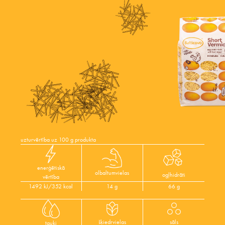
uzturvērtība uz 100 g produkta
enerģētiskā
olbaltumvielas
ogļhidrāti
vērtība
1492 kJ/352 kcal
14 g
66 g
šķiedrvielas
sāls
tauki