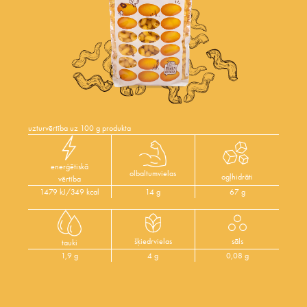
uzturvērtība uz 100 g produkta
enerģētiskā
olbaltumvielas
ogļhidrāti
vērtība
1479 kJ/349 kcal
14 g
67 g
šķiedrvielas
sāls
tauki
1,9 g
4 g
0,08 g