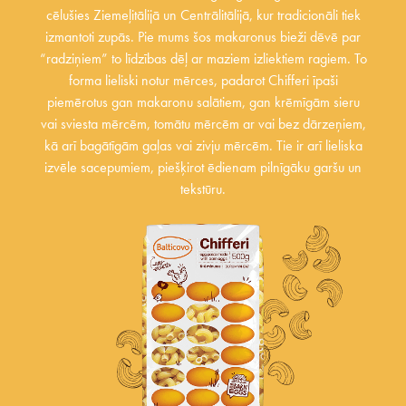
cēlušies Ziemeļitālijā un Centrālitālijā, kur tradicionāli tiek
izmantoti zupās. Pie mums šos makaronus bieži dēvē par
“radziņiem” to līdzības dēļ ar maziem izliektiem ragiem. To
forma lieliski notur mērces, padarot Chifferi īpaši
piemērotus gan makaronu salātiem, gan krēmīgām sieru
vai sviesta mērcēm, tomātu mērcēm ar vai bez dārzeņiem,
kā arī bagātīgām gaļas vai zivju mērcēm. Tie ir arī lieliska
izvēle sacepumiem, piešķirot ēdienam pilnīgāku garšu un
tekstūru.