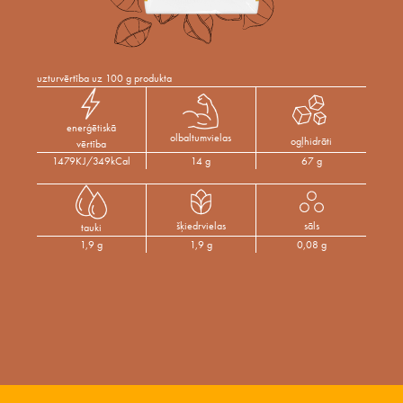
uzturvērtība uz 100 g produkta
enerģētiskā
olbaltumvielas
ogļhidrāti
vērtība
1479KJ/349kCal
14 g
67 g
šķiedrvielas
sāls
tauki
1,9 g
1,9 g
0,08 g