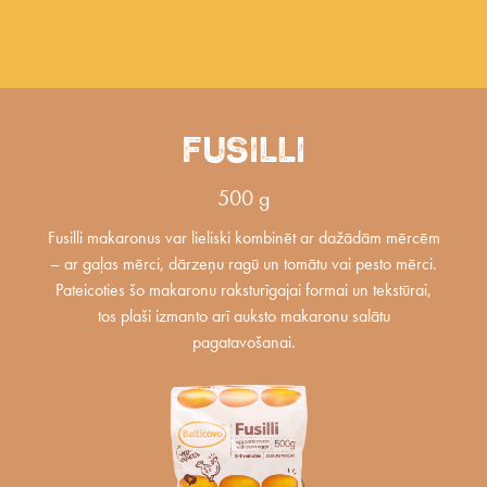
FUSILLI
500 g
Fusilli makaronus var lieliski kombinēt ar dažādām mērcēm
– ar gaļas mērci, dārzeņu ragū un tomātu vai pesto mērci.
Pateicoties šo makaronu raksturīgajai formai un tekstūrai,
tos plaši izmanto arī auksto makaronu salātu
pagatavošanai.