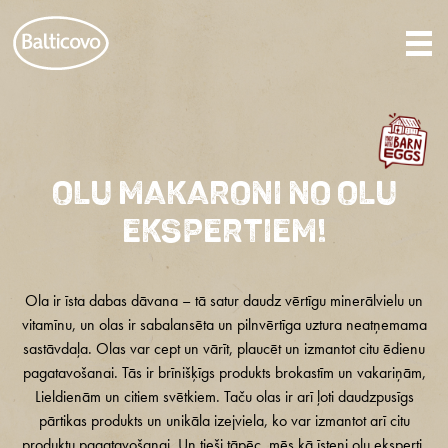
OLU MAKARONI NO OLU
EKSPERTIEM!
Ola ir īsta dabas dāvana – tā satur daudz vērtīgu minerālvielu un
vitamīnu, un olas ir sabalansēta un pilnvērtīga uztura neatņemama
sastāvdaļa. Olas var cept un vārīt, plaucēt un izmantot citu ēdienu
pagatavošanai. Tās ir brīnišķīgs produkts brokastīm un vakariņām,
Lieldienām un citiem svētkiem. Taču olas ir arī ļoti daudzpusīgs
pārtikas produkts un unikāla izejviela, ko var izmantot arī citu
produktu pagatavošanai. Un tieši tāpēc, mēs kā īsteni olu eksperti,