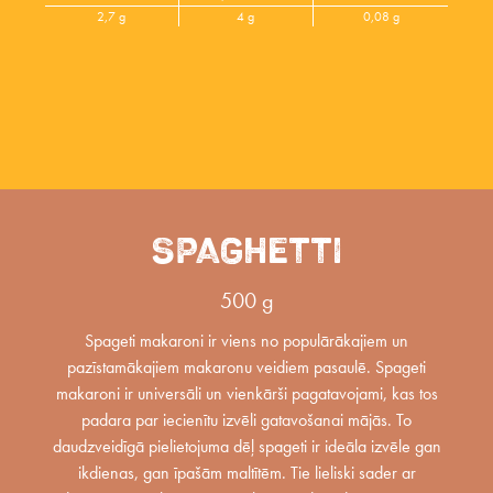
2,7 g
4 g
0,08 g
SPAGHETTI
500 g
Spageti makaroni ir viens no populārākajiem un
pazīstamākajiem makaronu veidiem pasaulē. Spageti
makaroni ir universāli un vienkārši pagatavojami, kas tos
padara par iecienītu izvēli gatavošanai mājās. To
daudzveidīgā pielietojuma dēļ spageti ir ideāla izvēle gan
ikdienas, gan īpašām maltītēm. Tie lieliski sader ar