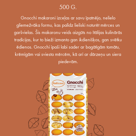
500 G.
Gnocchi makaroni izceļas ar savu īpatnējo, nelielo
gliemežvāka formu, kas palīdz lieliski noturēt mērces un
garšvielas. Šis makaronu veids aizgūts no Itālijas kulinārās
tradīcijas, kur to bieži izmanto gan ikdienišķos, gan svētku
ēdienos. Gnocchi īpaši labi sader ar bagātīgām tomātu,
krēmīgām vai sviesta mērcēm, kā arī ar dārzeņu un siera
piedevām.