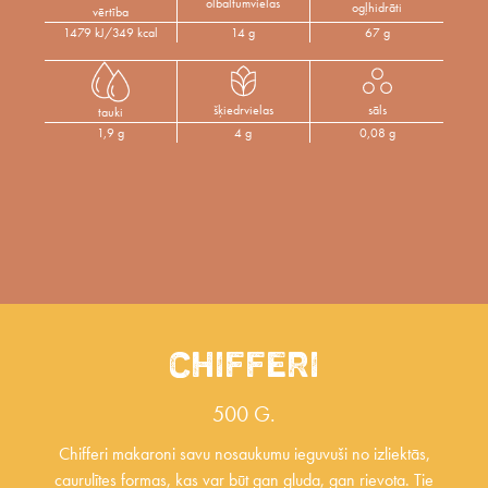
olbaltumvielas
ogļhidrāti
vērtība
1479 kJ/349 kcal
14 g
67 g
šķiedrvielas
sāls
tauki
1,9 g
4 g
0,08 g
CHIFFERI
500 G.
Chifferi makaroni savu nosaukumu ieguvuši no izliektās,
caurulītes formas, kas var būt gan gluda, gan rievota. Tie