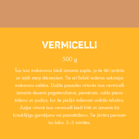
VERMICELLI
500 g
Šos īsos makaronus bieži izmanto zupās, jo tie ātri izvārās
un iejūk starp dārzeņiem. Tie arī lieliski iederas aukstajos
makaronu salātos. Dažās pasaules virtuvēs īsos vermicelli
izmanto desertu pagatavošanai, piemēram, saldo piena
ēdienu un pudiņu, kur tie piešķir ēdienam unikālu tekstūru.
Āzijas virtuvē īsos vermicelli bieži fritē un izmanto kā
kraukšķīgu garnējumu vai pamatēdienu. Tie jāvāra pavisam
īsu laiku: 2–3 minūtes.