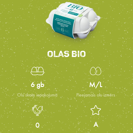
OLAS BIO
6 gb
M/L
Olu skaits iepakojumā
Pieejamais olu izmērs
A
0