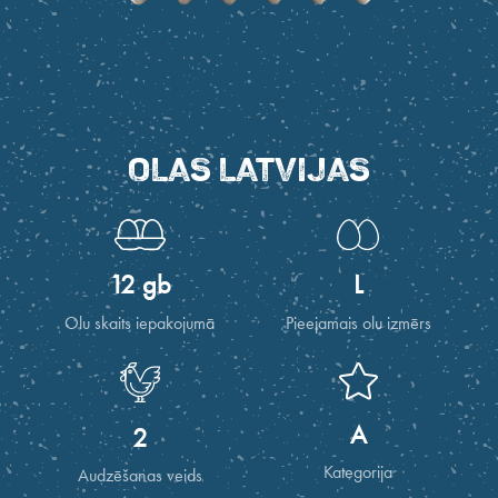
OLAS LATVIJAS
12 gb
L
Olu skaits iepakojumā
Pieejamais olu izmērs
A
2
Kategorija
Audzēšanas veids