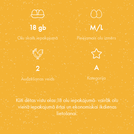
18 gb
M/L
Olu skaits iepakojumā
Pieejamais olu izmērs
A
2
Kategorija
Audzēšanas veids
Kūtī dētas vistu olas 18 olu iepakojumā- vairāk olu
vienā iepakojumā ērtai un ekonomiskai ikdienas
lietošanai.