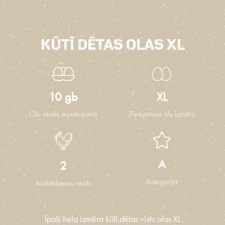
Kūtī dētas olas XL
10 gb
XL
Olu skaits iepakojumā
Pieejamais olu izmērs
A
2
Kategorija
Audzēšanas veids
Īpaši liela izmēra kūtī dētas vistu olas XL