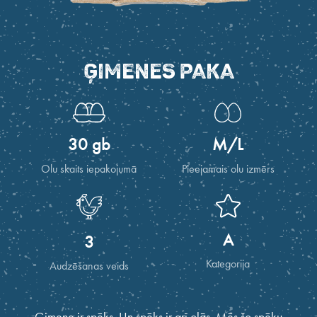
ĢIMENES PAKA
30 gb
M/L
Olu skaits iepakojumā
Pieejamais olu izmērs
A
3
Kategorija
Audzēšanas veids
Ģimene ir spēks. Un spēks ir arī olās. Mēs šo spēku