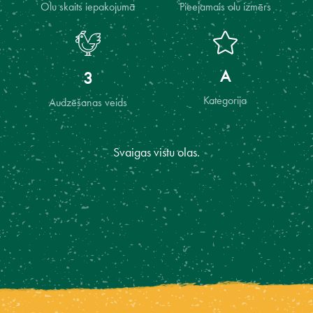
Olu skaits iepakojumā
Pieejamais olu izmērs
A
3
Kategorija
Audzēšanas veids
Svaigas vistu olas.