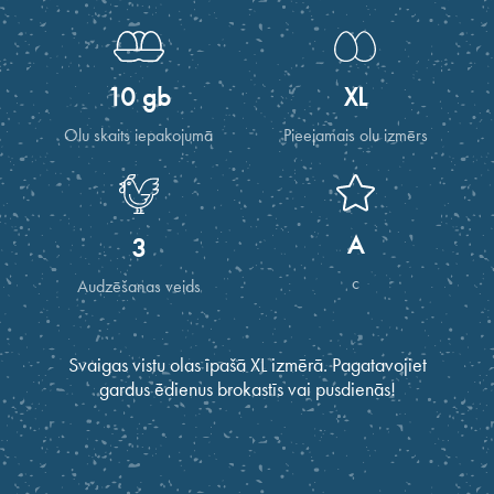
10 gb
XL
Olu skaits iepakojumā
Pieejamais olu izmērs
A
3
c
Audzēšanas veids
Svaigas vistu olas īpašā XL izmērā. Pagatavojiet
gardus ēdienus brokastīs vai pusdienās!