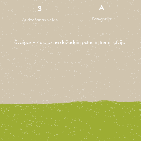
A
3
Kategorija
Audzēšanas veids
Svaigas vistu olas no dažādām putnu mītnēm Latvijā.