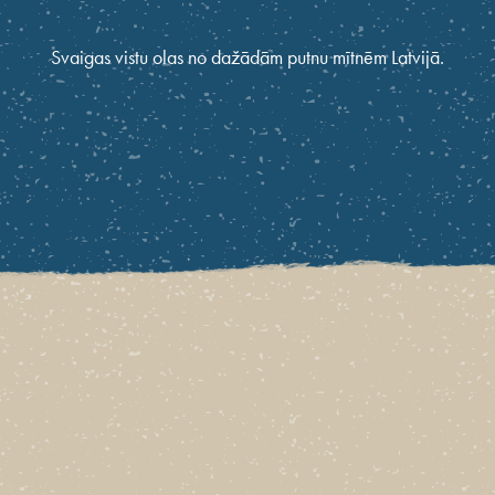
Svaigas vistu olas no dažādām putnu mītnēm Latvijā.