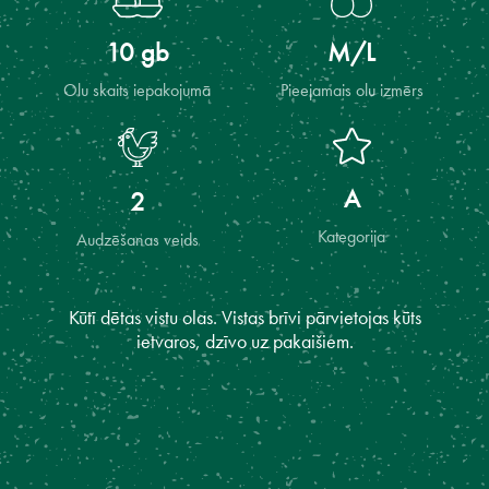
10 gb
M/L
Olu skaits iepakojumā
Pieejamais olu izmērs
A
2
Kategorija
Audzēšanas veids
Kūtī dētas vistu olas. Vistas brīvi pārvietojas kūts
ietvaros, dzīvo uz pakaišiem.