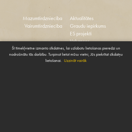
Mazumtirdzniecība
Aktualitātes
Vairumtirdzniecība
Graudu iepirkums
ES projekti
Vakances
Šī tīmekļvietne izmanto sīkdatnes, lai uzlabotu lietošanas pieredzi un
Ētikas kodekss
nodrošinātu tās darbību. Turpinot lietot mūsu vietni, Jūs piekrītat sīkdatņu
Sīkdatnes
Sabiedrības atbalsta
lietošanai.
Uzzināt vairāk
Pārvaldīt sīkdatnes
politika
SAZINIES AR MUMS
Rekvizīti