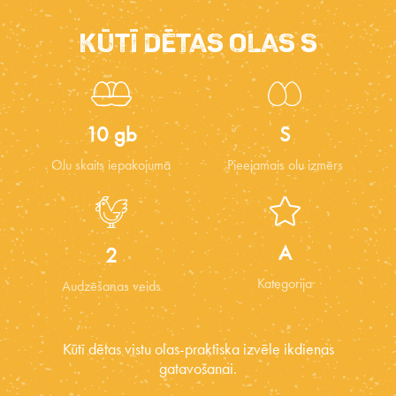
Kūtī dētas olas S
10 gb
S
Olu skaits iepakojumā
Pieejamais olu izmērs
A
2
Kategorija
Audzēšanas veids
Kūtī dētas vistu olas-praktiska izvēle ikdienas
gatavošanai.