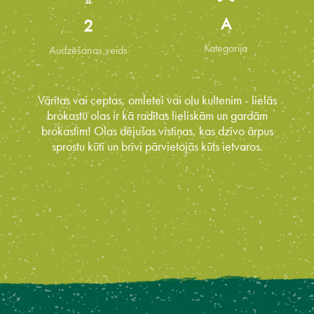
A
2
Kategorija
Audzēšanas veids
Vārītas vai ceptas, omletei vai olu kultenim - lielās
brokastu olas ir kā radītas lieliskām un gardām
brokastīm! Olas dējušas vistiņas, kas dzīvo ārpus
sprostu kūtī un brīvi pārvietojās kūts ietvaros.