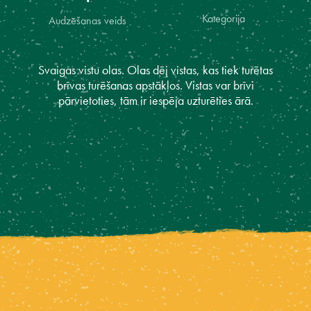
Kategorija
Audzēšanas veids
Svaigas vistu olas. Olas dēj vistas, kas tiek turētas
brīvas turēšanas apstākļos. Vistas var brīvi
pārvietoties, tām ir iespēja uzturēties ārā.