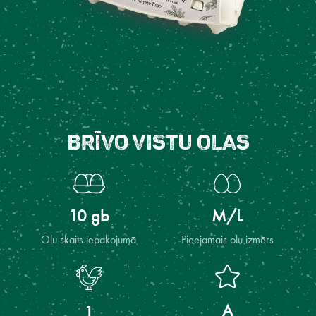
Brīvo vistu olas
10 gb
M/L
Olu skaits iepakojumā
Pieejamais olu izmērs
A
1