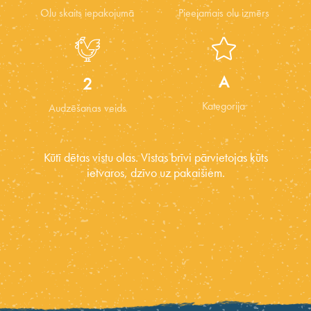
Olu skaits iepakojumā
Pieejamais olu izmērs
A
2
Kategorija
Audzēšanas veids
Kūtī dētas vistu olas. Vistas brīvi pārvietojas kūts
ietvaros, dzīvo uz pakaišiem.