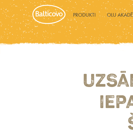
PRODUKTI
OLU AKADĒ
UZSĀ
IEP