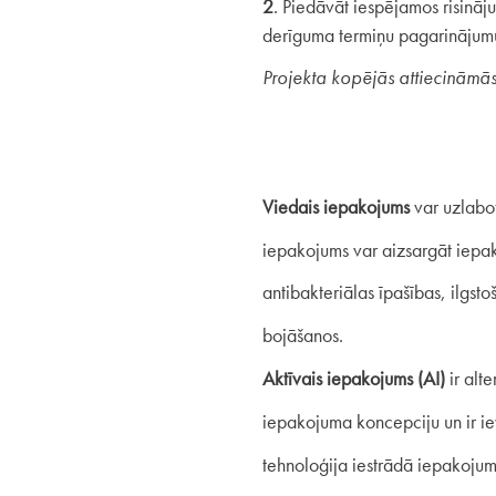
2
. Piedāvāt iespējamos risinā
derīguma termiņu pagarinājumu
Projekta kopējās attiecināmā
Viedais iepakojums
var uzlabot
iepakojums var aizsargāt iepak
antibakteriālas īpašības, ilgst
bojāšanos.
Aktīvais iepakojums (AI)
ir alt
iepakojuma koncepciju un ir ie
tehnoloģija iestrādā iepakojum