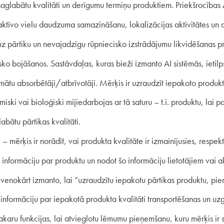
saglabātu kvalitāti un derīgumu termiņu produktiem. Priekšrocības
aktīvo vielu daudzuma samazināšanu, lokalizācijas aktivitātes un d
 pārtiku un nevajadzīgu rūpniecisko izstrādājumu likvidēšanas pr
ko bojāšanos. Sastāvdaļas, kuras bieži izmanto AI sistēmās, ietilp
mātu absorbētāji/atbrīvotāji. Mērķis ir uzraudzīt iepakoto produktu
miski vai bioloģiski mijiedarbojas ar tā saturu – t.i. produktu, lai
abātu pārtikas kvalitāti.
) – mērķis ir norādīt, vai produkta kvalitāte ir izmainījusies, respektī
 informāciju par produktu un nodot šo informāciju lietotājiem vai ak
lvenokārt izmanto, lai “uzraudzītu iepakotu pārtikas produktu, pi
tu informāciju par iepakotā produkta kvalitāti transportēšanas un u
aru funkcijas, lai atvieglotu lēmumu pieņemšanu, kuru mērķis ir sa