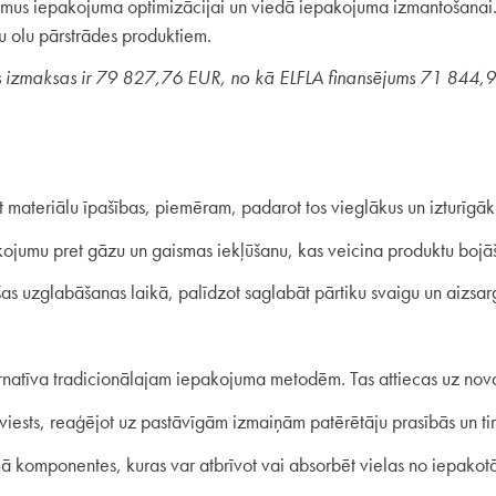
jumus iepakojuma optimizācijai un viedā iepakojuma izmantošanai. 
 olu pārstrādes produktiem.
s izmaksas ir 79 827,76 EUR, no kā ELFLA finansējums 71 844,
 materiālu īpašības, piemēram, padarot tos vieglākus un izturīgāku
ojumu pret gāzu un gaismas iekļūšanu, kas veicina produktu bojāša
ošas uzglabāšanas laikā, palīdzot saglabāt pārtiku svaigu un aizsar
ernatīva tradicionālajam iepakojuma metodēm. Tas attiecas uz nova
viests, reaģējot uz pastāvīgām izmaiņām patērētāju prasībās un ti
ā komponentes, kuras var atbrīvot vai absorbēt vielas no iepakot