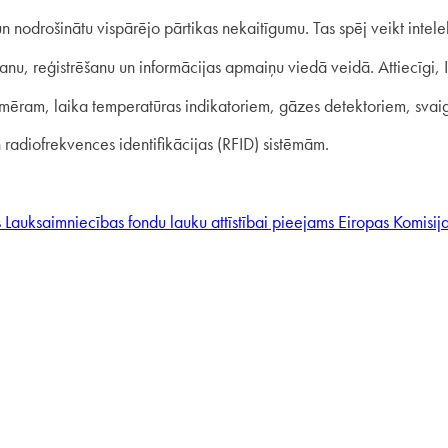
 nodrošinātu vispārējo pārtikas nekaitīgumu. Tas spēj veikt intelek
nu, reģistrēšanu un informācijas apmaiņu viedā veidā. Attiecīgi, I
mēram, laika temperatūras indikatoriem, gāzes detektoriem, sva
radiofrekvences identifikācijas (RFID) sistēmām.
 Lauksaimniecības fondu lauku attīstībai pieejams Eiropas Komisija