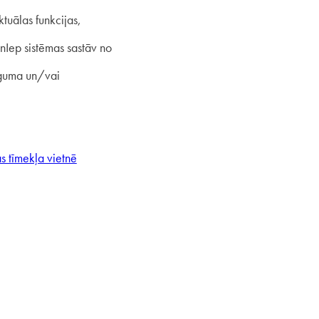
tuālas funkcijas,
nIep sistēmas sastāv no
iguma un/vai
s tīmekļa vietnē