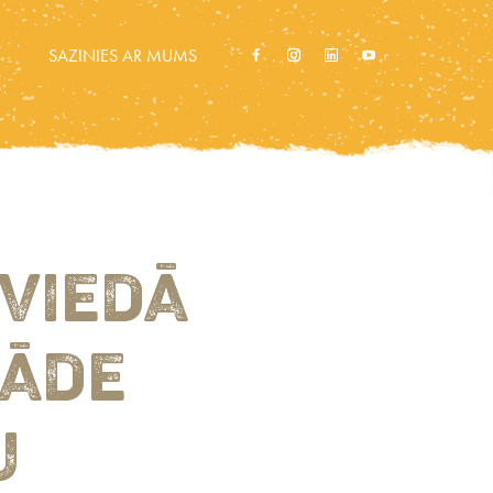
SAZINIES AR MUMS
VIEDĀ
RĀDE
U