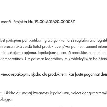
5. martā. Projekta Nr. 19-00-A01620-000087.
st jautājums par pārtikas ilglaicīgu kvalitātes saglabāšanu loģisti
interesantākā veidā lietot produktus un/vai par tiem saņemt inform
 un iepakojuma apjomu. Iepakojums pasargā produktus no triecien
s temperatūras, UV gaismas iedarbības, mikrobioloģiskās bojāšanā
nu viedo iepakojumu šķidro olu produktiem, kas ļautu pagarināt d
uktu (šķidro olu masa) izmantoto iepakojumu, veicot derīguma term
oloģijas.