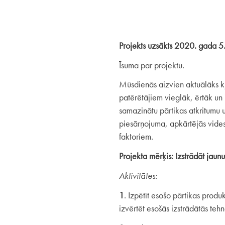
P
rojekts uzsākts 2020. gada 
Īsuma par projektu.
Mūsdienās aizvien aktuālāks kļū
patērētājiem vieglāk, ērtāk un 
samazinātu pārtikas atkritumu
piesārņojuma, apkārtējās vide
faktoriem.
Projekta mērķis: Izstrādāt jau
Aktivitātes:
1
. Izpētīt esošo pārtikas prod
izvērtēt esošās izstrādātās tehn