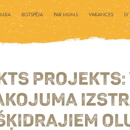
MIJA
ILGTSPĒJA
PAR MUMS
VAKANCES
LV
KTS PROJEKTS: 
AKOJUMA IZST
ŠĶIDRAJIEM OL