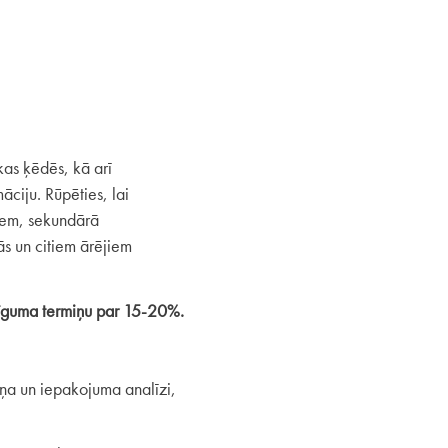
kas ķēdēs, kā arī
āciju. Rūpēties, lai
iem, sekundārā
s un citiem ārējiem
erīguma termiņu par 15-20%.
iņa un iepakojuma analīzi,