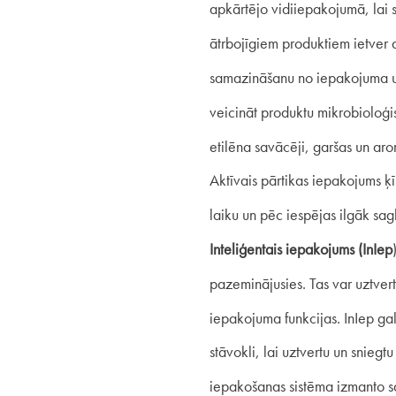
apkārtējo vidiiepakojumā, lai 
ātrbojīgiem produktiem ietver 
samazināšanu no iepakojuma uz
veicināt produktu mikrobioloģis
etilēna savācēji, garšas un aro
Aktīvais pārtikas iepakojums ķī
laiku un pēc iespējas ilgāk sagl
Inteliģentais iepakojums (InIep
pazeminājusies. Tas var uztvert
iepakojuma funkcijas. InIep ga
stāvokli, lai uztvertu un snieg
iepakošanas sistēma izmanto sak