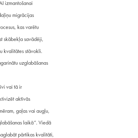
 AI izmantošanai
aļiņu migrācijas
ocesus, kas varētu
st skābekļa savādēji,
 kvalitātes stāvokli.
 pagarinātu uzglabāšanas
vi vai tā ir
tivizēt aktīvās
emēram, gaļas vai augļu,
zglabāšanas laikā”. Viedā
glabāt pārtikas kvalitāti,