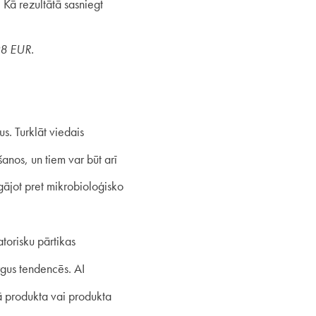
Kā rezultātā sasniegt
98 EUR.
s. Turklāt viedais
nos, un tiem var būt arī
gājot pret mikrobioloģisko
torisku pārtikas
rgus tendencēs. AI
ā produkta vai produkta