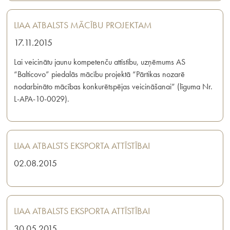
LIAA ATBALSTS MĀCĪBU PROJEKTAM
17.11.2015
Lai veicinātu jaunu kompetenču attīstību, uzņēmums AS
“Balticovo” piedalās mācību projektā “Pārtikas nozarē
nodarbināto mācības konkurētspējas veicināšanai” (līguma Nr.
L-APA-10-0029).
LIAA ATBALSTS EKSPORTA ATTĪSTĪBAI
02.08.2015
LIAA ATBALSTS EKSPORTA ATTĪSTĪBAI
30.05.2015