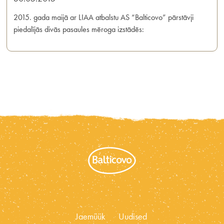
2015. gada maijā ar LIAA atbalstu AS “Balticovo” pārstāvji
piedalījās divās pasaules mēroga izstādēs:
Jaemüük
Uudised