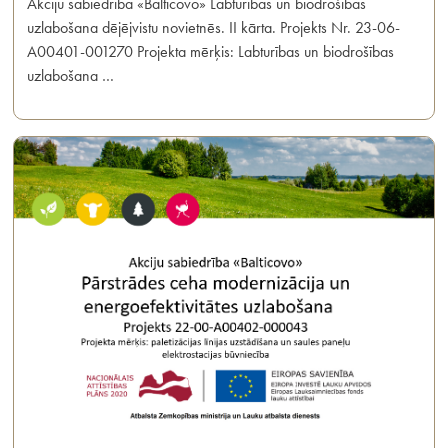
Akciju sabiedrība «Balticovo» Labturības un biodrošības
uzlabošana dējējvistu novietnēs. II kārta. Projekts Nr. 23-06-
A00401-001270 Projekta mērķis: Labturības un biodrošības
uzlabošana …