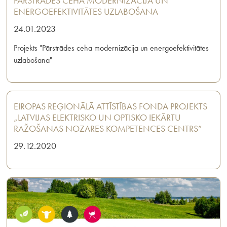
PĀRSTRĀDES CEHA MODERNIZĀCIJA UN
ENERGOEFEKTIVITĀTES UZLABOŠANA
24.01.2023
Projekts "Pārstrādes ceha modernizācija un energoefektivitātes
uzlabošana"
EIROPAS REĢIONĀLĀ ATTĪSTĪBAS FONDA PROJEKTS
„LATVIJAS ELEKTRISKO UN OPTISKO IEKĀRTU
RAŽOŠANAS NOZARES KOMPETENCES CENTRS”
29.12.2020