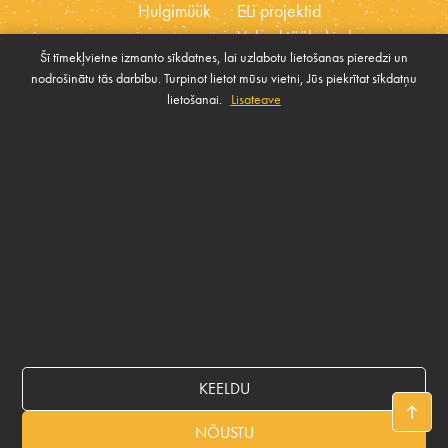
Hulgimüük
ELi projektid
Vabad töökohad
Šī tīmekļvietne izmanto sīkdatnes, lai uzlabotu lietošanas pieredzi un
Eetikakoodeks
nodrošinātu tās darbību. Turpinot lietot mūsu vietni, Jūs piekrītat sīkdatņu
Küpsised
Ühiskonna toetamise
lietošanai.
Lisateave
Halda küpsiseid
poliitika
VÕTA MEIEGA ÜHENDUST
Rekvizīti
KEELDU
© 2026 BALTICOVO
NÕUSTU