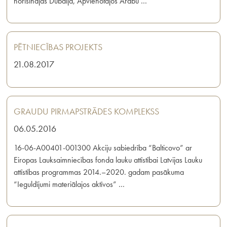
norisinājās Dubaijā, Apvienotajos Arābu …
PĒTNIECĪBAS PROJEKTS
21.08.2017
GRAUDU PIRMAPSTRĀDES KOMPLEKSS
06.05.2016
16-06-A00401-001300 Akciju sabiedrība “Balticovo” ar
Eiropas Lauksaimniecības fonda lauku attīstībai Latvijas Lauku
attīstības programmas 2014.–2020. gadam pasākuma
“Ieguldījumi materiālajos aktīvos” …