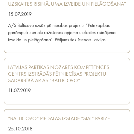
UZSKAITES RISINĀJUMA IZVEIDE UN PIELĀGOŠANA”
15.07.2019
A/S Balticovo uzsāk pētniecības projektu: “Putnkopības
ganāmpulku un olu ražošanas apjoma uzskaites risinājuma
izveide un pielāgošana". Pētījums tiek īstenots Latvijas …
LATVIJAS PĀRTIKAS NOZARES KOMPETENCES
CENTRS IZSTRĀDĀS PĒTNIECĪBAS PROJEKTU
SADARBĪBĀ AR AS “BALTICOVO”
11.07.2019
“BALTICOVO” PIEDALĀS IZSTĀDĒ “SIAL” PARĪZĒ
25.10.2018