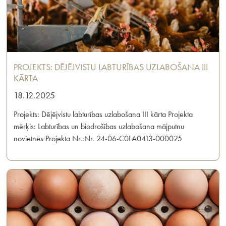
PROJEKTS: DĒJĒJVISTU LABTURĪBAS UZLABOŠANA III
KĀRTA
18.12.2025
Projekts: Dējējvistu labturības uzlabošana III kārta Projekta
mērķis: Labturības un biodrošības uzlabošana mājputnu
novietnēs Projekta Nr.:Nr. 24-06-C0LA0413-000025