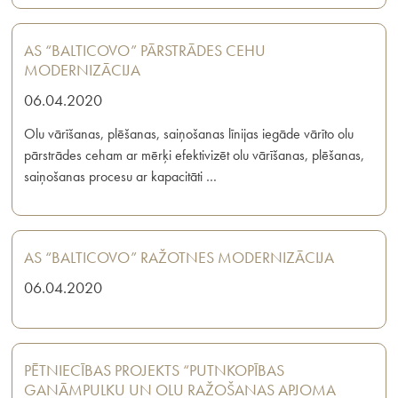
AS “BALTICOVO” PĀRSTRĀDES CEHU
MODERNIZĀCIJA
06.04.2020
Olu vārīšanas, plēšanas, saiņošanas līnijas iegāde vārīto olu
pārstrādes ceham ar mērķi efektivizēt olu vārīšanas, plēšanas,
saiņošanas procesu ar kapacitāti …
AS “BALTICOVO” RAŽOTNES MODERNIZĀCIJA
06.04.2020
PĒTNIECĪBAS PROJEKTS “PUTNKOPĪBAS
GANĀMPULKU UN OLU RAŽOŠANAS APJOMA