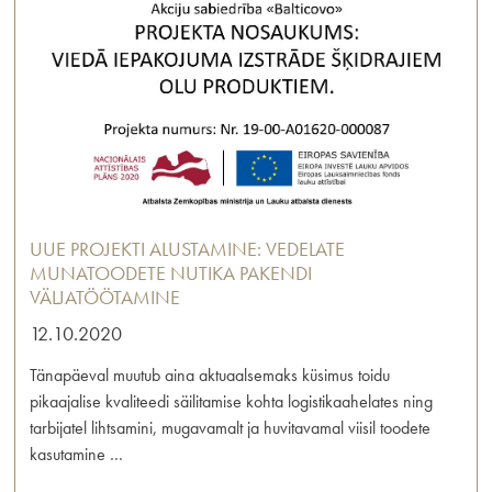
UUE PROJEKTI ALUSTAMINE: VEDELATE
MUNATOODETE NUTIKA PAKENDI
VÄLJATÖÖTAMINE
12.10.2020
Tänapäeval muutub aina aktuaalsemaks küsimus toidu
pikaajalise kvaliteedi säilitamise kohta logistikaahelates ning
tarbijatel lihtsamini, mugavamalt ja huvitavamal viisil toodete
kasutamine …