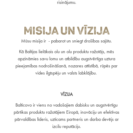
risinājumu.
Misija un Vīzija
Mūsu misija ir - pabarot un sniegt drošības sajūtu.
Kā Baltijas lielākais olu un olu produktu ražotājs, mēs
apzināmies savu lomu un atbildību augstvērtīga uztura
pieejamības nodrošināšanā, nozares attīstībā, rūpēs par
vides ilgtspēju un valsts labklājību.
VĪZIJA
Balticovo ir viens no vadošajiem dabisku un augstvērtīgu
pārtikas produktu ražotājiem Eiropā, inovāciju un efektīvas
pārvaldības līderis, uzticams partneris un darba devējs ar
izcilu reputāciju.