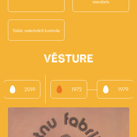
standarts
Valsts veterinārā kontrole
Vēsture
2019
1972
1979