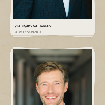
VLADIMIRS MHITARJANS
VALDES PRIEKŠSĒDĒTĀJS