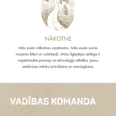
NĀKOTNE
Mēs esam nākotnes uzņēmums. Mēs esam savas
nozares līderi un celmlauži. Mūsu ilgtspējas atslēga ir
nepārtraukta prasmju un tehnoloģiju attīstība, jaunu
ambiciozu mērķu izvirzīšana un sasniegšana.
Vadības komanda