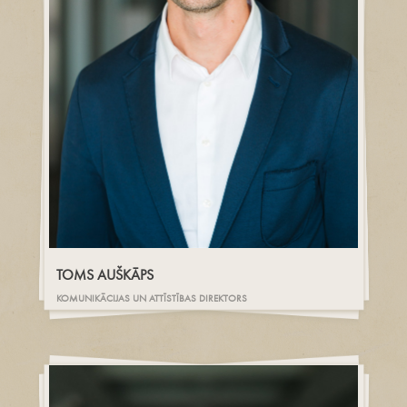
TOMS AUŠKĀPS
KOMUNIKĀCIJAS UN ATTĪSTĪBAS DIREKTORS