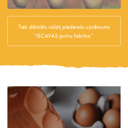
Sākta būvniecība daudzstāvu vistu novietnēm
ar mūsdienīgu olu savākšanas un
Tiek dibināts valstij piederošs uzņēmums
transportēšanas sistēmu. Ražošanas jauda
“IECAVAS putnu fabrika”.
sasniedz vairāk nekā 140 miljonus olu gadā.