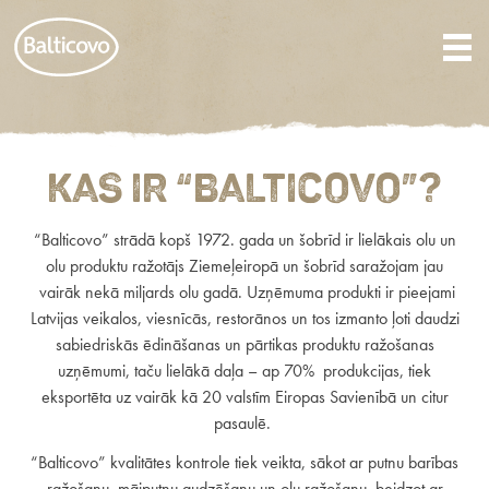
Kas ir “Balticovo”?
“Balticovo” strādā kopš 1972. gada un šobrīd ir lielākais olu un
olu produktu ražotājs Ziemeļeiropā un šobrīd saražojam jau
vairāk nekā miljards olu gadā. Uzņēmuma produkti ir pieejami
Latvijas veikalos, viesnīcās, restorānos un tos izmanto ļoti daudzi
sabiedriskās ēdināšanas un pārtikas produktu ražošanas
uzņēmumi, taču lielākā daļa – ap 70% produkcijas, tiek
eksportēta uz vairāk kā 20 valstīm Eiropas Savienībā un citur
pasaulē.
“Balticovo” kvalitātes kontrole tiek veikta, sākot ar putnu barības
ražošanu, mājputnu audzēšanu un olu ražošanu, beidzot ar