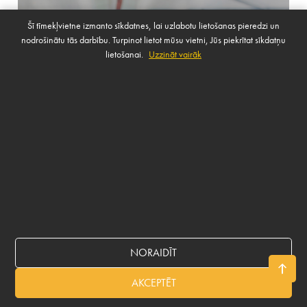
Šī tīmekļvietne izmanto sīkdatnes, lai uzlabotu lietošanas pieredzi un
nodrošinātu tās darbību. Turpinot lietot mūsu vietni, Jūs piekrītat sīkdatņu
lietošanai.
Uzzināt vairāk
Vairum- tirdzniecība
UZZINĀT VAIRĀK
NORAIDĪT
AKCEPTĒT