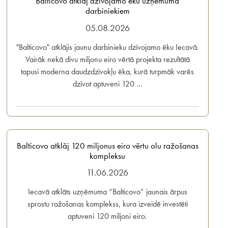
Balticovo atklāj dzīvojamo ēku uzņēmuma
darbiniekiem
05.08.2026
"Balticovo" atklājis jaunu darbinieku dzīvojamo ēku Iecavā.
Vairāk nekā divu miljonu eiro vērtā projekta rezultātā
tapusi moderna daudzdzīvokļu ēka, kurā turpmāk varēs
dzīvot aptuveni 120 …
Balticovo atklāj 120 miljonus eiro vērtu olu ražošanas
kompleksu
11.06.2026
Iecavā atklāts uzņēmuma “Balticovo” jaunais ārpus
sprostu ražošanas komplekss, kura izveidē investēti
aptuveni 120 miljoni eiro.