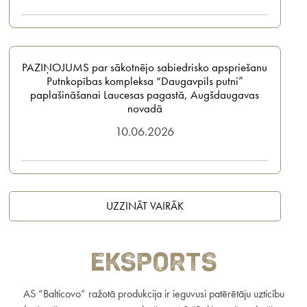
PAZIŅOJUMS par sākotnējo sabiedrisko apspriešanu
Putnkopības kompleksa “Daugavpils putni”
paplašināšanai Laucesas pagastā, Augšdaugavas
novadā
10.06.2026
UZZINĀT VAIRĀK
Eksports
AS “Balticovo” ražotā produkcija ir ieguvusi patērētāju uzticību