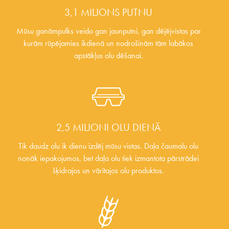
3,1 MILJONS PUTNU
Mūsu ganāmpulks veido gan jaunputni, gan dējējvistas par
kurām rūpējamies ikdienā un nodrošinām tām labākos
apstākļus olu dēšanai.
2,5 MILJONI OLU DIENĀ
Tik daudz olu ik dienu izdēj mūsu vistas. Daļa čaumalu olu
nonāk iepakojumos, bet daļa olu tiek izmantota pārstrādei
šķidrajos un vārītajos olu produktos.