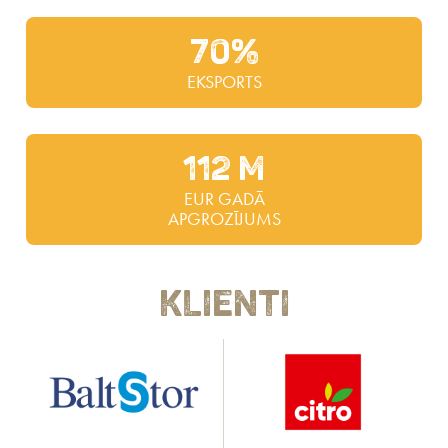
70%
EKSPORTS
112 M
EUR GADĀ
APGROZĪJUMS
Klienti