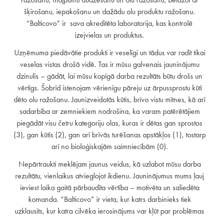
šķirošanu, iepakošanu un dažādu olu produktu ražošanu.
“Balticovo” ir sava akreditēta laboratorija, kas kontrolē
izejvielas un produktus.
Uzņēmuma piedāvātie produkti ir veselīgi un tādus var radīt tikai
veselas vistas drošā vidē. Tas ir mūsu galvenais jauninājumu
dzinulis – gādāt, lai mūsu kopīgā darba rezultāts būtu drošs un
vērtīgs. Šobrīd īstenojam vērienīgu pāreju uz ārpussprostu kūtī
dēto olu ražošanu. Jaunizveidotās kūtis, brīvo vistu mītnes, kā arī
sadarbība ar zemniekiem nodrošina, ka varam patērētājiem
piegādāt visu četru kategoriju olas, kuras ir dētas gan sprostos
(3), gan kūtīs (2), gan arī brīvās turēšanas apstākļos (1), tostarp
arī no bioloģiskajām saimniecībām (0).
Nepārtraukti meklējam jaunus veidus, kā uzlabot mūsu darba
rezultātu, vienlaikus atvieglojot ikdienu. Jauninājumus mums ļauj
ieviest laika gaitā pārbaudīta vērtība – motivēta un saliedēta
komanda. “Balticovo” ir vieta, kur katrs darbinieks tiek
uzklausīts, kur katra cilvēka ierosinājums var kļūt par problēmas