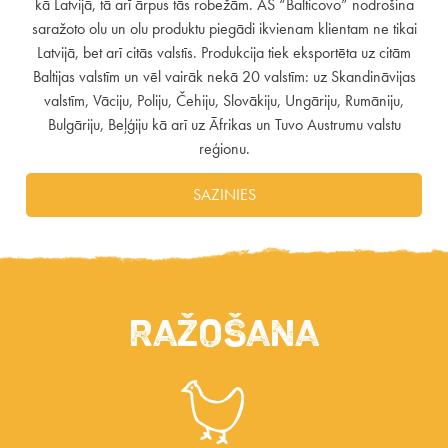
kā Latvijā, tā arī ārpus tās robežām. AS “Balticovo” nodrošina
saražoto olu un olu produktu piegādi ikvienam klientam ne tikai
Latvijā, bet arī citās valstīs. Produkcija tiek eksportēta uz citām
Baltijas valstīm un vēl vairāk nekā 20 valstīm: uz Skandināvijas
valstīm, Vāciju, Poliju, Čehiju, Slovākiju, Ungāriju, Rumāniju,
Bulgāriju, Beļģiju kā arī uz Āfrikas un Tuvo Austrumu valstu
reģionu.
SAZINIES
Ražošana