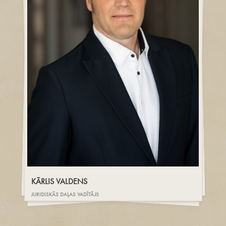
KĀRLIS VALDENS
JURIDISKĀS DAĻAS VADĪTĀJS