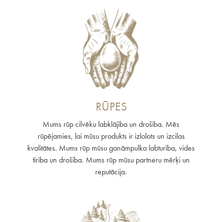
RŪPES
Mums rūp cilvēku labklājība un drošība. Mēs
rūpējamies, lai mūsu produkts ir izlolots un izcilas
kvalitātes. Mums rūp mūsu ganāmpulka labturība, vides
tīrība un drošība. Mums rūp mūsu partneru mērķi un
reputācija.