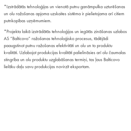
*Izstrādātās tehnoloģijas un vienotā putnu ganāmpulka uzturēšanas
un olu ražošanas apjoma uzskaites sistēma ir pielietojama arī citiem
putnkopības uzņēmumiem.
*Projekta laikā izstrādātās tehnoloģijas un iegūtās zināšanas uzlabos
AS “Balticovo” ražošanas tehnoloģisko procesus, tādējādi
paaugstinot putnu ražošanas efektivitāti un olu un to produktu
kvalitāti. Uzlabojot produkcijas kvalitāti palielināsies arī olu čaumalas
stingrība un olu produktu uzglabāšanas termiņi, tas ļaus Balticovo
lielāku daļu savu produkcijas novirzīt eksportam.