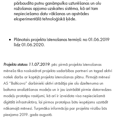
pārbaudīta putnu ganāmpulka uzturēšanas un olu
ražošanas apjoma uzskaites sistēma, kā arī tam
nepieciešamo datu vākšanas un apstrādes
eksperimentālā tehnoloģiskā ķēde.
Plānotais projekta īstenošanas termiņš: no 01.06.2019
līdz 01.06.2020.
Projekta statuss 11.07.2019
: pēc pirmā projekta īstenošanas
mēneša tika noskaidroti projekta sadarbības partneri un tagad aktīvi
notiek darbs ar kopējā projekta īstenošanas plānu. Pirmajā mēnesī
AS “Balticovo” darbinieki aktīvi strādāja pie olu dzeltenuma un
baltuma analizēšanas modeļa un ir jau izstrādāti pirmie datorredzes
modeļu prototipu rasējumi, kā arī ir izveidota visa nepieciešamā
digitālā infrastruktūra, lai pirmos prototipus būtu iespējams uzstādīt
nākamajā mēnesī. Turpmāka informācija par projekta virzību būs
pieejama 2019. gada augustā.