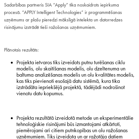
Sadarbības partneris SIA “Apply” tika noskaidrots iepirkuma
procesā. “APPLY Intelligent Technologies” ir programmēšanas
uzņēmums ar plašu pieredzi mākslīgā intelekta un datorredzes
risinājumu izstrādē tieši ražošanas uzņēmumiem.
Plānotais rezultāts:
Projekta ietvaros tiks izveidots putnu turēšanas ciklu
modelis, olu skaitīšanas modelis, olu dzeltenuma un
baltuma analizēšanas modelis un olu kvalitātes modelis,
kas tiks pievienoti esošajā datu sistēmā, kura tika
izstrādāta iepriekšējā projektā, tādējādi nodrošinot
vienotu datu kopumus.
Projekta rezultātā izveidotā metode un eksperimentālie
tehnoloģiskie risinājumi būs izmantojami atkārtoti,
piemērojami arī citiem putnkopības un olu ražošanas
uzņēmumiem. Tiks izveidota un ar ražotāja datiem