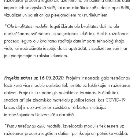
ražošanas procesā iegūto olu dzeltenuma un baltuma analīzes datu
imports tehnoloģiskajā vidē, lai nodrošinātu iespēju datus apstrādāt,
vizualizēt un saistīt ar jau pieejamajiem raksturlielumiem.
*Olu kvalitātes modulis
. Iegūti šķirotu olu kvalitātes dati no olu
analizēšanas, svēršanas un saiņošanas iekārtas. Veikts ražošanas
procesā iegūto olu kvalitātes radītāju datu imports tehnoloģiskajā
vidē, lai nodrošinātu iespēju datus apstrādāt, vizualizēt un saistīt ar
jau pieejamajiem raksturlielumiem.
Projekta statuss uz 16.05.2020
: Projekts ir nonācis gala testēšanas
fāzē kurā visu moduļu darbība tiek testēta uz faktiskajiem ražošanas
datiem. Projekts tiks pabeigts noteiktajos termiņos. Pašlaik tiek
strādāts arī pie zinātnisko materiālu publicēšanas, kas COVID-19
krīzes dēļ ir aizkavējusies saistībā ar ārkārtas situācijas
ierobežojumiem Universitāšu darbībā.
*Putnu turēšanas ciklu modulis
.
Izveidotais modulis tiek testēts uz
ražošanas procesa iegūtiem datiem putnkopju un pētnieku vadībā.