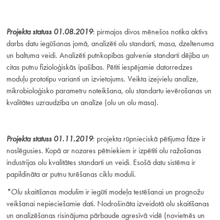
Projekta statuss 01.08.2019
: pirmajos divos mēnešos notika aktīvs
darbs datu iegūšanas jomā, analizēti olu standarti, masa, dzeltenuma
un baltuma veidi. Analizēti putnkopības galvenie standarti dējība un
citas putnu fizioloģiskās īpašības. Pētīti iespējamie datorredzes
moduļu prototipu varianti un izvietojums. Veikta izejvielu analīze,
mikrobioloģisko parametru noteikšana, olu standartu ievērošanas un
kvalitātes uzraudzība un analīze (olu un olu masa).
Projekta statuss 01.11.2019
: projekta rūpnieciskā pētījuma fāze ir
noslēgusies. Kopā ar nozares pētniekiem ir izpētīti olu ražošanas
industrijas olu kvalitātes standarti un veidi. Esošā datu sistēma ir
papildināta ar putnu turēšanas ciklu moduli.
*Olu skaitīšanas modulim
ir iegūti modeļa testēšanai un prognožu
veikšanai nepieciešamie dati. Nodrošināta izveidotā olu skaitīšanas
un analizēšanas risinājuma pārbaude agresīvā vidē (novietnēs un