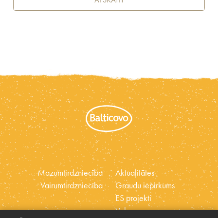
Mazumtirdzniecība
Aktualitātes
Vairumtirdzniecība
Graudu iepirkums
ES projekti
Vakances