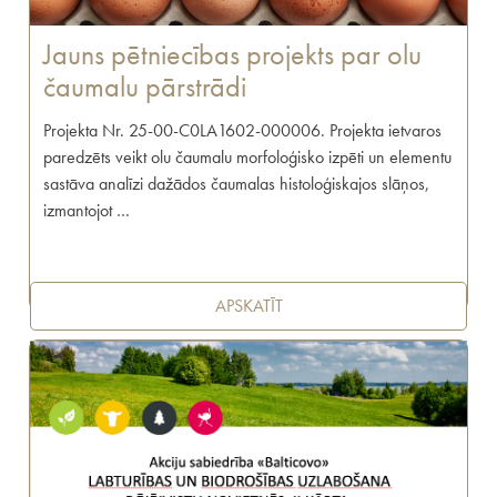
Jauns pētniecības projekts par olu
čaumalu pārstrādi
Projekta Nr. 25-00-C0LA1602-000006. Projekta ietvaros
paredzēts veikt olu čaumalu morfoloģisko izpēti un elementu
sastāva analīzi dažādos čaumalas histoloģiskajos slāņos,
izmantojot …
APSKATĪT