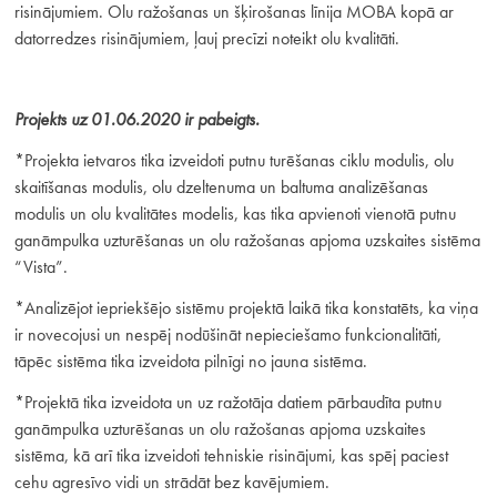
risinājumiem. Olu ražošanas un šķirošanas līnija MOBA kopā ar
datorredzes risinājumiem, ļauj precīzi noteikt olu kvalitāti.
Projekts uz 01.06.2020 ir pabeigts.
*Projekta ietvaros tika izveidoti putnu turēšanas ciklu modulis, olu
skaitīšanas modulis, olu dzeltenuma un baltuma analizēšanas
modulis un olu kvalitātes modelis, kas tika apvienoti vienotā putnu
ganāmpulka uzturēšanas un olu ražošanas apjoma uzskaites sistēma
“Vista”.
*Analizējot iepriekšējo sistēmu projektā laikā tika konstatēts, ka viņa
ir novecojusi un nespēj nodūšināt nepieciešamo funkcionalitāti,
tāpēc sistēma tika izveidota pilnīgi no jauna sistēma.
*Projektā tika izveidota un uz ražotāja datiem pārbaudīta putnu
ganāmpulka uzturēšanas un olu ražošanas apjoma uzskaites
sistēma, kā arī tika izveidoti tehniskie risinājumi, kas spēj paciest
cehu agresīvo vidi un strādāt bez kavējumiem.