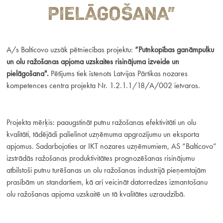
PIELĀGOŠANA”
A/s Balticovo uzsāk pētniecības projektu:
“Putnkopības ganāmpulku
un olu ražošanas apjoma uzskaites risinājuma izveide un
pielāgošana".
Pētījums tiek īstenots Latvijas Pārtikas nozares
kompetences centra projekta Nr. 1.2.1.1/18/A/002 ietvaros.
Projekta mērķis: paaugstināt putnu ražošanas efektivitāti un olu
kvalitāti, tādējādi palielinot uzņēmuma apgrozījumu un eksporta
apjomus. Sadarbojoties ar IKT nozares uzņēmumiem, AS “Balticovo”
izstrādās ražošanas produktivitātes prognozēšanas risinājumu
atbilstoši putnu turēšanas un olu ražošanas industrijā pieņemtajām
prasībām un standartiem, kā arī veicināt datorredzes izmantošanu
olu ražošanas apjoma uzskaitē un tā kvalitātes uzraudzībā.