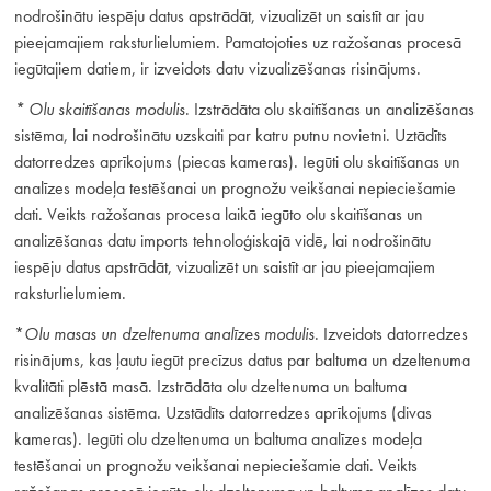
nodrošinātu iespēju datus apstrādāt, vizualizēt un saistīt ar jau
pieejamajiem raksturlielumiem. Pamatojoties uz ražošanas procesā
iegūtajiem datiem, ir izveidots datu vizualizēšanas risinājums.
* Olu skaitīšanas modulis
. Izstrādāta olu skaitīšanas un analizēšanas
sistēma, lai nodrošinātu uzskaiti par katru putnu novietni. Uztādīts
datorredzes aprīkojums (piecas kameras). Iegūti olu skaitīšanas un
analīzes modeļa testēšanai un prognožu veikšanai nepieciešamie
dati. Veikts ražošanas procesa laikā iegūto olu skaitīšanas un
analizēšanas datu imports tehnoloģiskajā vidē, lai nodrošinātu
iespēju datus apstrādāt, vizualizēt un saistīt ar jau pieejamajiem
raksturlielumiem.
*
Olu masas un dzeltenuma analīzes modulis
. Izveidots datorredzes
risinājums, kas ļautu iegūt precīzus datus par baltuma un dzeltenuma
kvalitāti plēstā masā. Izstrādāta olu dzeltenuma un baltuma
analizēšanas sistēma. Uzstādīts datorredzes aprīkojums (divas
kameras). Iegūti olu dzeltenuma un baltuma analīzes modeļa
testēšanai un prognožu veikšanai nepieciešamie dati. Veikts