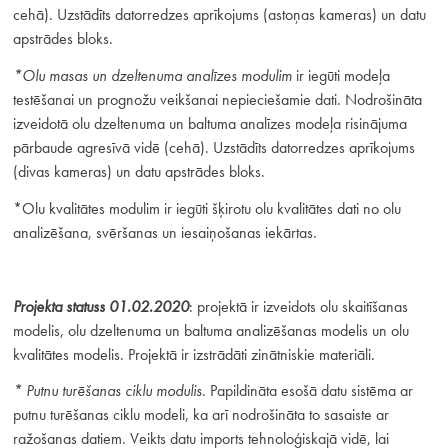
cehā). Uzstādīts datorredzes aprīkojums (astoņas kameras) un datu
apstrādes bloks.
*Olu masas un dzeltenuma analīzes modulim
ir iegūti modeļa
testēšanai un prognožu veikšanai nepieciešamie dati. Nodrošināta
izveidotā olu dzeltenuma un baltuma analīzes modeļa risinājuma
pārbaude agresīvā vidē (cehā). Uzstādīts datorredzes aprīkojums
(divas kameras) un datu apstrādes bloks.
*Olu kvalitātes modulim ir iegūti šķirotu olu kvalitātes dati no olu
analizēšana, svēršanas un iesaiņošanas iekārtas.
Projekta statuss 01.02.2020
: projektā ir izveidots olu skaitīšanas
modelis, olu dzeltenuma un baltuma analizēšanas modelis un olu
kvalitātes modelis. Projektā ir izstrādāti zinātniskie materiāli.
* Putnu turēšanas ciklu modulis
. Papildināta esošā datu sistēma ar
putnu turēšanas ciklu modeli, ka arī nodrošināta to sasaiste ar
ražošanas datiem. Veikts datu imports tehnoloģiskajā vidē, lai