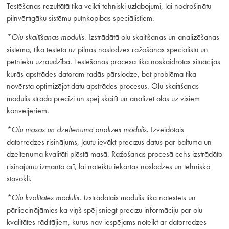
Testēšanas rezultātā tika veikti tehniski uzlabojumi, lai nodrošinātu
pilnvērtīgāku sistēmu putnkopības speciālistiem.
*Olu skaitīšanas modulis
. Izstrādātā olu skaitīšanas un analizēšanas
sistēma, tika testēta uz pilnas noslodzes ražošanas speciālistu un
pētnieku uzraudzībā. Testēšanas procesā tika noskaidrotas situācijas
kurās apstrādes datoram radās pārslodze, bet problēma tika
novērsta optimizējot datu apstrādes procesus. Olu skaitīšanas
modulis strādā precīzi un spēj skaitīt un analizēt olas uz visiem
konveijeriem.
*Olu masas un dzeltenuma analīzes modulis
. Izveidotais
datorredzes risinājums, ļautu ievākt precīzus datus par baltuma un
dzeltenuma kvalitāti plēstā masā. Ražošanas procesā cehs izstrādāto
risinājumu izmanto arī, lai noteiktu iekārtas noslodzes un tehnisko
stāvokli.
*Olu kvalitātes modulis. I
zstrādātais modulis tika notestēts un
pārliecinājāmies ka viņš spēj sniegt precīzu informāciju par olu
kvalitātes rādītājiem, kurus nav iespējams noteikt ar datorredzes