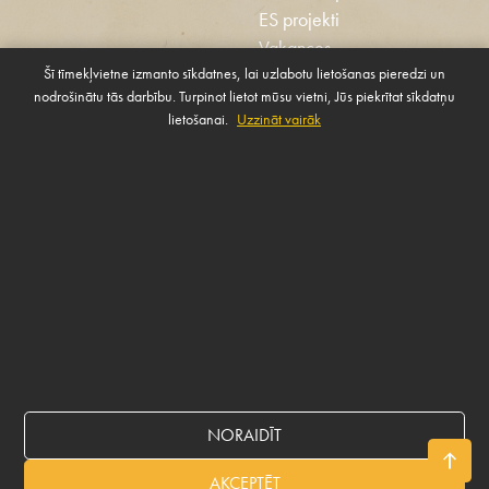
ES projekti
Vakances
Šī tīmekļvietne izmanto sīkdatnes, lai uzlabotu lietošanas pieredzi un
Ētikas kodekss
nodrošinātu tās darbību. Turpinot lietot mūsu vietni, Jūs piekrītat sīkdatņu
Sīkdatnes
Sabiedrības atbalsta
lietošanai.
Uzzināt vairāk
Pārvaldīt sīkdatnes
politika
SAZINIES AR MUMS
Rekvizīti
NORAIDĪT
© 2026 BALTICOVO
AKCEPTĒT