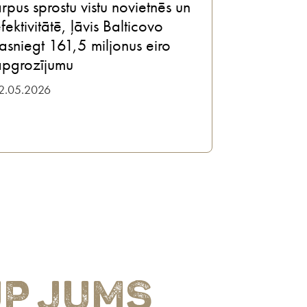
rpus sprostu vistu novietnēs un
fektivitātē, ļāvis Balticovo
asniegt 161,5 miljonus eiro
apgrozījumu
2.05.2026
ūp jums