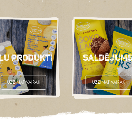
lu produkti
Saldējum
UZZINĀT VAIRĀK
UZZINĀT VAIRĀK