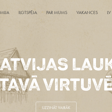
MIJA
ILGTSPĒJA
PAR MUMS
VAKANCES
LV
AICINĀM DARB
PAPILDSPĒKU
UZZINĀT VAIRĀK