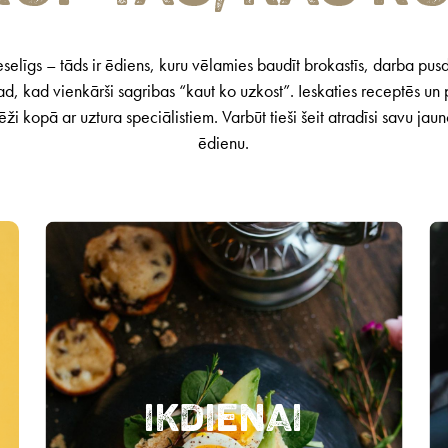
selīgs – tāds ir ēdiens, kuru vēlamies baudīt brokastīs, darba pus
ad, kad vienkārši sagribas “kaut ko uzkost”. Ieskaties receptēs un
ēži kopā ar uztura speciālistiem. Varbūt tieši šeit atradīsi savu jau
ēdienu.
Ikdienai