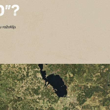
o”?
u ražotājs