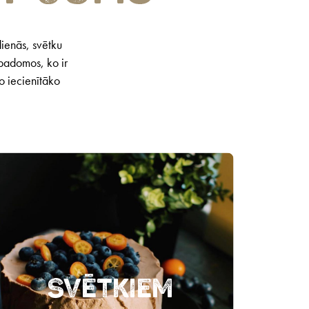
dienās, svētku
 padomos, ko ir
no iecienītāko
Svētkiem