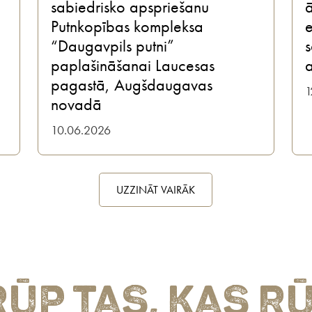
sabiedrisko apspriešanu
ā
Putnkopības kompleksa
e
“Daugavpils putni”
s
paplašināšanai Laucesas
pagastā, Augšdaugavas
1
novadā
10.06.2026
UZZINĀT VAIRĀK
ūp tas, kas r