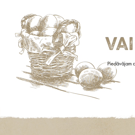
va
Piedāvājam au