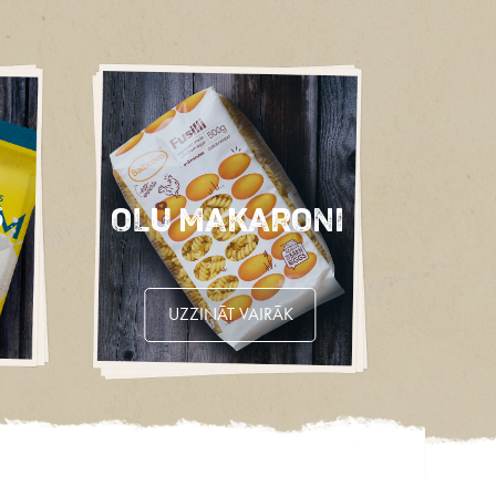
s
Olu Makaroni
UZZINĀT VAIRĀK