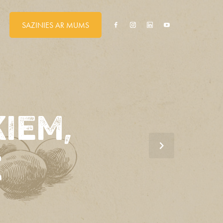
SAZINIES AR MUMS
Ā
S