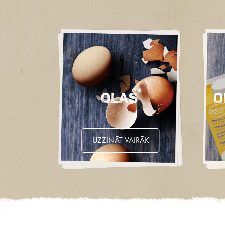
O
Olas
UZZINĀT VAIRĀK