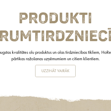
Produkti
irumtirdzniec
gstas kvalitātes olu produktus un olas tirdzniecības tīkliem, Ho
pārtikas ražošanas uzņēmumiem un citiem klientiem.
UZZINĀT VAIRĀK