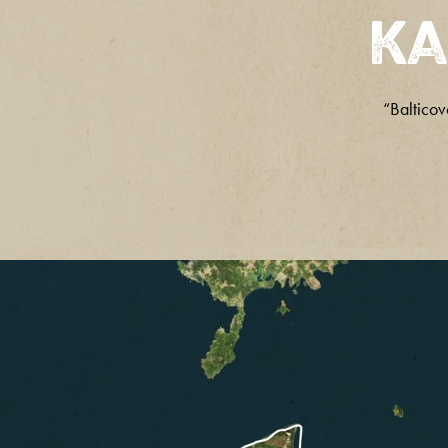
Ka
“Balticov