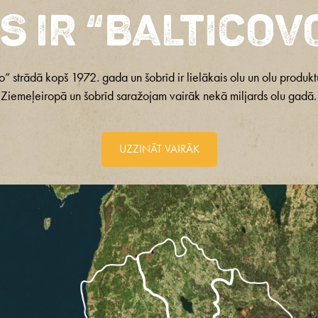
s ir “Balticov
o” strādā kopš 1972. gada un šobrīd ir lielākais olu un olu produkt
Ziemeļeiropā un šobrīd saražojam vairāk nekā miljards olu gadā.
UZZINĀT VAIRĀK