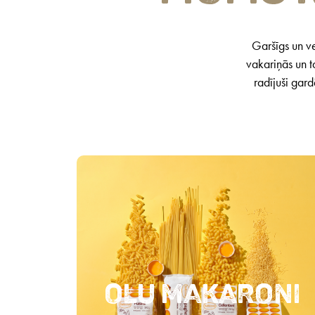
Garšīgs un ve
vakariņās un t
radījuši gard
Olu makaroni