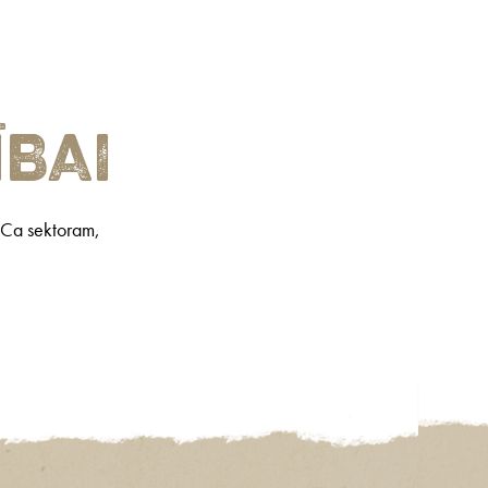
ībai
ReCa sektoram,