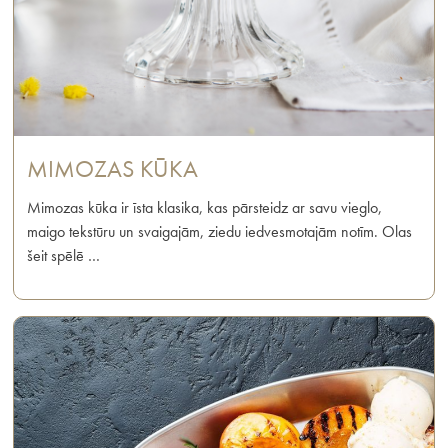
MIMOZAS KŪKA
Mimozas kūka ir īsta klasika, kas pārsteidz ar savu vieglo,
maigo tekstūru un svaigajām, ziedu iedvesmotajām notīm. Olas
šeit spēlē …