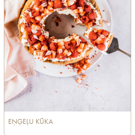
EŅĢEĻU KŪKA