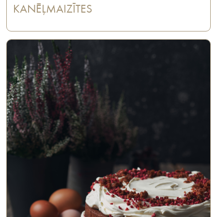
KANĒĻMAIZĪTES