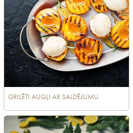
GRILĒTI AUGĻI AR SALDĒJUMU