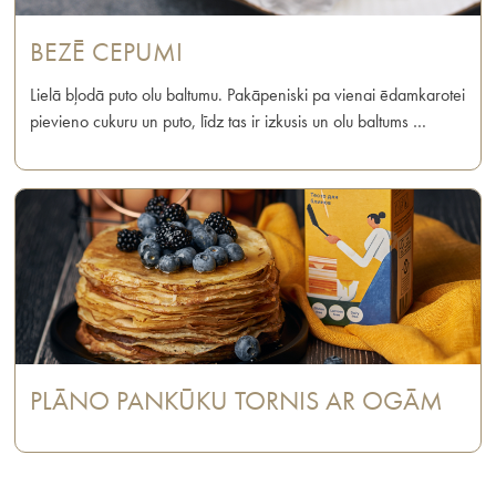
BEZĒ CEPUMI
Lielā bļodā puto olu baltumu. Pakāpeniski pa vienai ēdamkarotei
pievieno cukuru un puto, līdz tas ir izkusis un olu baltums …
PLĀNO PANKŪKU TORNIS AR OGĀM