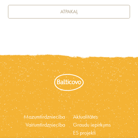
ATPAKAĻ
Mazumtirdzniecība
Aktualitātes
Vairumtirdzniecība
Graudu iepirkums
ES projekti