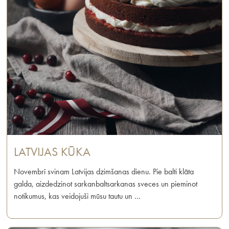
LATVIJAS KŪKA
Novembrī svinam Latvijas dzimšanas dienu. Pie balti klāta
galda, aizdedzinot sarkanbaltsarkanas sveces un pieminot
notikumus, kas veidojuši mūsu tautu un …