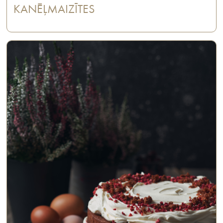
KANĒĻMAIZĪTES