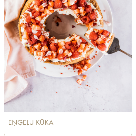
EŅĢEĻU KŪKA