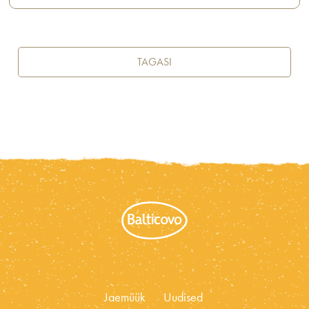
TAGASI
Jaemüük
Uudised