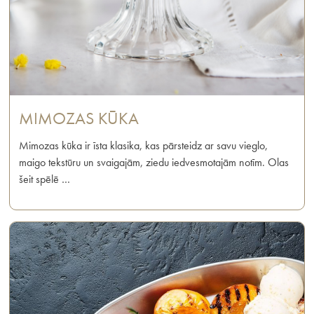
MIMOZAS KŪKA
Mimozas kūka ir īsta klasika, kas pārsteidz ar savu vieglo,
maigo tekstūru un svaigajām, ziedu iedvesmotajām notīm. Olas
šeit spēlē …