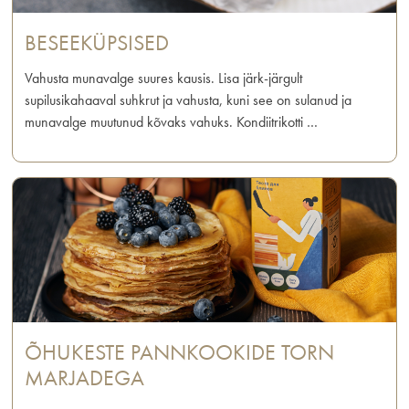
BESEEKÜPSISED
Vahusta munavalge suures kausis. Lisa järk-järgult
supilusikahaaval suhkrut ja vahusta, kuni see on sulanud ja
munavalge muutunud kõvaks vahuks. Kondiitrikotti …
ÕHUKESTE PANNKOOKIDE TORN
MARJADEGA