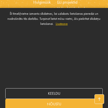
Hulgimüük
ELi projektid
Vabad töökohad
Šī tīmekļvietne izmanto sīkdatnes, lai uzlabotu lietošanas pieredzi un
Eetikakoodeks
nodrošinātu tās darbību. Turpinot lietot mūsu vietni, Jūs piekrītat sīkdatņu
Küpsised
Ühiskonna toetamise
lietošanai.
Lisateave
Halda küpsiseid
poliitika
VÕTA MEIEGA ÜHENDUST
Rekvizīti
KEELDU
© 2026 BALTICOVO
NÕUSTU