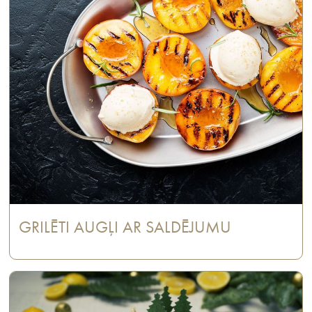
GRILĒTI AUGĻI AR SALDĒJUMU