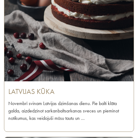
LATVIJAS KŪKA
Novembrī svinam Latvijas dzimšanas dienu. Pie balti klāta
galda, aizdedzinot sarkanbaltsarkanas sveces un pieminot
notikumus, kas veidojuši mūsu tautu un …