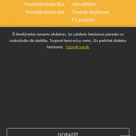
Mazumtirdzniecība
Aktualitātes
Vairumtirdzniecība
Graudu iepirkums
ES projekti
Vakances
Šī tīmekļvietne izmanto sīkdatnes, lai uzlabotu lietošanas pieredzi un
Ētikas kodekss
nodrošinātu tās darbību. Turpinot lietot mūsu vietni, Jūs piekrītat sīkdatņu
Sīkdatnes
Sabiedrības atbalsta
lietošanai.
Uzzināt vairāk
Pārvaldīt sīkdatnes
politika
SAZINIES AR MUMS
Rekvizīti
NORAIDĪT