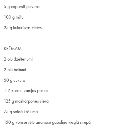
5 g cepamā pulvera
100 g miltu
25 g kukurūzas cietes
KRĒMAM
2 olu dzeltenumi
2 olu baltumi
50 g cukura
1 tējkarote vaniļas pastas
125 g maskarpones siera
75 g saldā krējuma
150 g konservētu ananasu gabaliņu vieglā sīrupā