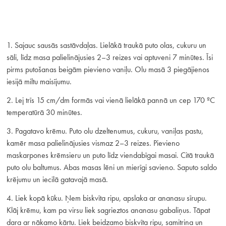
1. Sajauc sausās sastāvdaļas. Lielākā traukā puto olas, cukuru un
sāli, līdz masa palielinājusies 2–3 reizes vai aptuveni 7 minūtes. Īsi
pirms putošanas beigām pievieno vaniļu. Olu masā 3 piegājienos
iesijā miltu maisījumu.
2. Lej trīs 15 cm/dm formās vai vienā lielākā pannā un cep 170 ºC
temperatūrā 30 minūtes.
3. Pagatavo krēmu. Puto olu dzeltenumus, cukuru, vaniļas pastu,
kamēr masa palielinājusies vismaz 2–3 reizes. Pievieno
maskarpones krēmsieru un puto līdz viendabīgai masai. Citā traukā
puto olu baltumus. Abas masas lēni un mierīgi savieno. Saputo saldo
krējumu un iecilā gatavajā masā.
4. Liek kopā kūku. Ņem biskvīta ripu, apslaka ar ananasu sīrupu.
Klāj krēmu, kam pa virsu liek sagrieztos ananasu gabaliņus. Tāpat
dara ar nākamo kārtu. Liek beidzamo biskvīta ripu, samitrina un