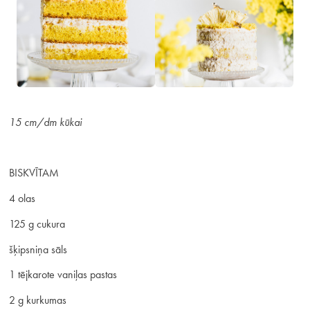
15 cm/dm kūkai
BISKVĪTAM
4 olas
125 g cukura
šķipsniņa sāls
1 tējkarote vaniļas pastas
2 g kurkumas