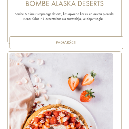
BOMBE ALASKA DESERTS
Bombe Aļaska ir iespaidīgs deserts, kas apvieno karstu un aukstu pieredzi
vienā. Olas ir šī deserta būtiska sastāvdaļa, veidojot vieglu …
PAGARŠOT