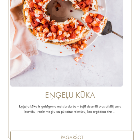
EŅĢEĻU KŪKA
Eņģeļa kūka ir gaisīguma meistardarbs – šajā desertā olas atklāj savu
burvību, radot vieglu un pūkainu tekstūru, kas atgādina tīru …
PAGARŠOT