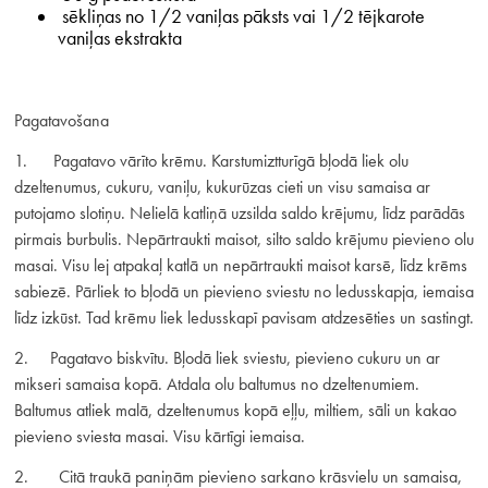
sēkliņas no 1/2 vaniļas pāksts vai 1/2 tējkarote
vaniļas ekstrakta
Pagatavošana
1. Pagatavo vārīto krēmu. Karstumiztturīgā bļodā liek olu
dzeltenumus, cukuru, vaniļu, kukurūzas cieti un visu samaisa ar
putojamo slotiņu. Nelielā katliņā uzsilda saldo krējumu, līdz parādās
pirmais burbulis. Nepārtraukti maisot, silto saldo krējumu pievieno olu
masai. Visu lej atpakaļ katlā un nepārtraukti maisot karsē, līdz krēms
sabiezē. Pārliek to bļodā un pievieno sviestu no ledusskapja, iemaisa
līdz izkūst. Tad krēmu liek ledusskapī pavisam atdzesēties un sastingt.
2. Pagatavo biskvītu. Bļodā liek sviestu, pievieno cukuru un ar
mikseri samaisa kopā. Atdala olu baltumus no dzeltenumiem.
Baltumus atliek malā, dzeltenumus kopā eļļu, miltiem, sāli un kakao
pievieno sviesta masai. Visu kārtīgi iemaisa.
2. Citā traukā paniņām pievieno sarkano krāsvielu un samaisa,