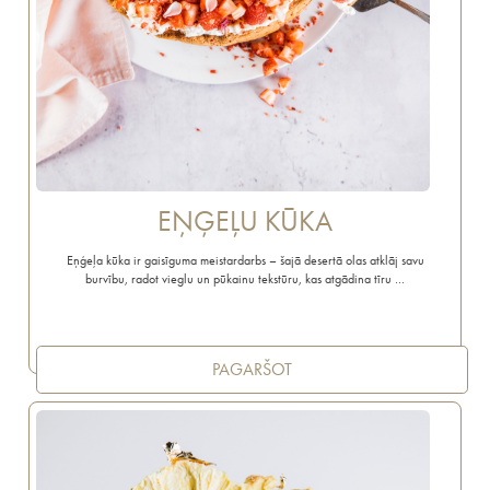
EŅĢEĻU KŪKA
Eņģeļa kūka ir gaisīguma meistardarbs – šajā desertā olas atklāj savu
burvību, radot vieglu un pūkainu tekstūru, kas atgādina tīru …
PAGARŠOT