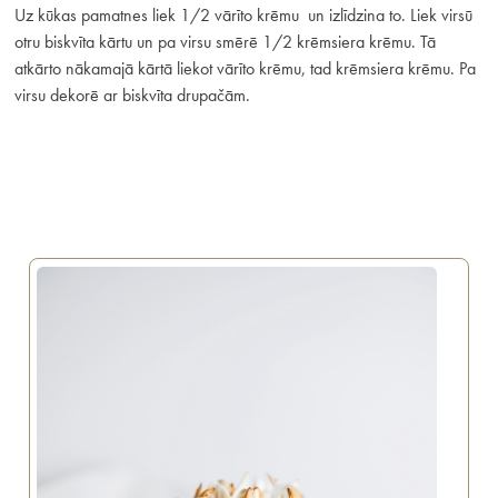
Uz kūkas pamatnes liek 1/2 vārīto krēmu un izlīdzina to. Liek virsū
otru biskvīta kārtu un pa virsu smērē 1/2 krēmsiera krēmu. Tā
atkārto nākamajā kārtā liekot vārīto krēmu, tad krēmsiera krēmu. Pa
virsu dekorē ar biskvīta drupačām.