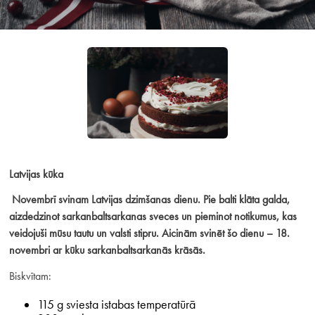
Latvijas kūka
Novembrī svinam Latvijas dzimšanas dienu. Pie balti klāta galda,
aizdedzinot sarkanbaltsarkanas sveces un pieminot notikumus, kas
veidojuši mūsu tautu un valsti stipru. Aicinām svinēt šo dienu – 18.
novembri ar kūku sarkanbaltsarkanās krāsās.
Biskvītam:
115 g sviesta istabas temperatūrā