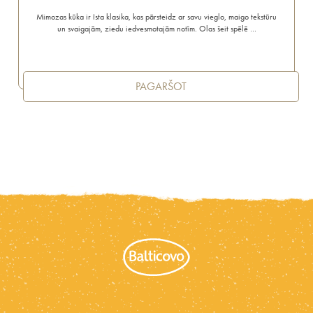
Mimozas kūka ir īsta klasika, kas pārsteidz ar savu vieglo, maigo tekstūru
un svaigajām, ziedu iedvesmotajām notīm. Olas šeit spēlē …
PAGARŠOT