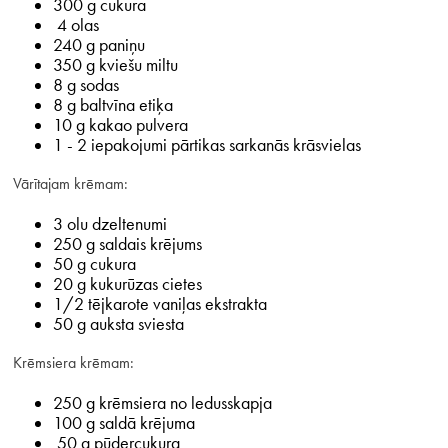
300 g cukura
4 olas
240 g paniņu
350 g kviešu miltu
8 g sodas
8 g baltvīna etiķa
10 g kakao pulvera
1 - 2 iepakojumi pārtikas sarkanās krāsvielas
Vārītajam krēmam:
3 olu dzeltenumi
250 g saldais krējums
50 g cukura
20 g kukurūzas cietes
1/2 tējkarote vaniļas ekstrakta
50 g auksta sviesta
Krēmsiera krēmam:
250 g krēmsiera no ledusskapja
100 g saldā krējuma
50 g pūdercukura