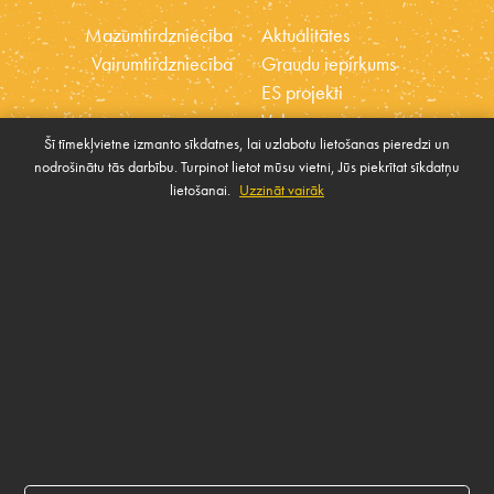
Mazumtirdzniecība
Aktualitātes
Vairumtirdzniecība
Graudu iepirkums
ES projekti
Vakances
Šī tīmekļvietne izmanto sīkdatnes, lai uzlabotu lietošanas pieredzi un
Ētikas kodekss
nodrošinātu tās darbību. Turpinot lietot mūsu vietni, Jūs piekrītat sīkdatņu
Sīkdatnes
Sabiedrības atbalsta
lietošanai.
Uzzināt vairāk
Pārvaldīt sīkdatnes
politika
SAZINIES AR MUMS
Rekvizīti