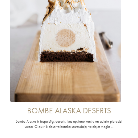
BOMBE ALASKA DESERTS
Bombe Aļaska ir iespaidīgs deserts, kas apvieno karstu un aukstu pieredzi
vienā. Olas ir šī deserta būtiska sastāvdaļa, veidojot vieglu …