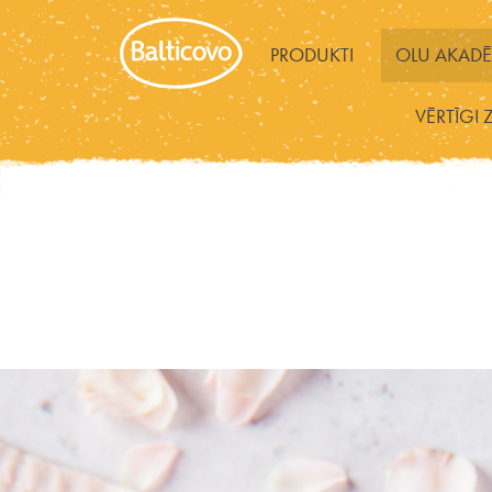
PRODUKTI
OLU AKADĒ
VĒRTĪGI 