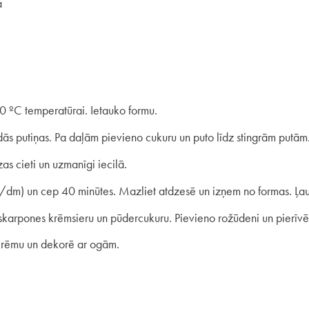
a
0 ºC temperatūrai. Ietauko formu.
dās putiņas. Pa daļām pievieno cukuru un puto līdz stingrām putām.
as cieti un uzmanīgi iecilā.
dm) un cep 40 minūtes. Mazliet atdzesē un izņem no formas. Ļauj
karpones krēmsieru un pūdercukuru. Pievieno rožūdeni un pierīvē 
krēmu un dekorē ar ogām.