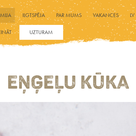
MIJA
ILGTSPĒJA
PAR MUMS
VAKANCES
LV
ZINĀT
UZTURAM
EŅĢEĻU KŪKA