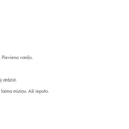
 Pievieno vaniļu.
 atdzist.
laima miziņu. Aši ieputo.