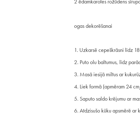
2 ēdamkarotes rožūdens sīrup
ogas dekorēšanai
1. Uzkarsē cepeškrāsni līdz 18
2. Puto olu baltumus, līdz parā
3. Masā iesijā miltus ar kukurūz
4. Liek formā (apmēram 24 cm/
5. Saputo saldo krējumu ar mas
6. Atdzisušo kūku apsmērē ar 