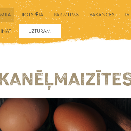
MIJA
ILGTSPĒJA
PAR MUMS
VAKANCES
LV
ZINĀT
UZTURAM
KANĒĻMAIZĪTE