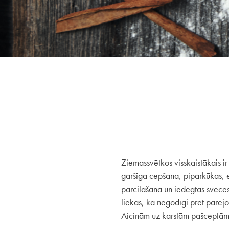
Ziemassvētkos visskaistākais i
garšīga cepšana, piparkūkas, e
pārcilāšana un iedegtas sveces
liekas, ka negodīgi pret pārējo
Aicinām uz karstām pašceptām