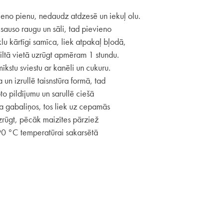
vieno pienu, nedaudz atdzesē un iekuļ olu.
 sauso raugu un sāli, tad pievieno
lu kārtīgi samīca, liek atpakaļ bļodā,
j siltā vietā uzrūgt apmēram 1 stundu.
īkstu sviestu ar kanēli un cukuru.
 un izrullē taisnstūra formā, tad
o pildījumu un sarullē ciešā
ēra gabaliņos, tos liek uz cepamās
uzrūgt, pēcāk maizītes pārziež
190 °C temperatūrai sakarsētā