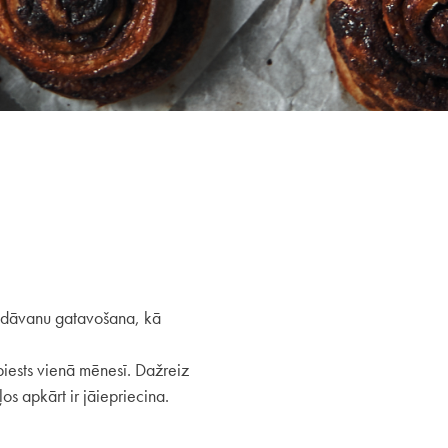
u, dāvanu gatavošana, kā
piests vienā mēnesī. Dažreiz
os apkārt ir jāiepriecina.