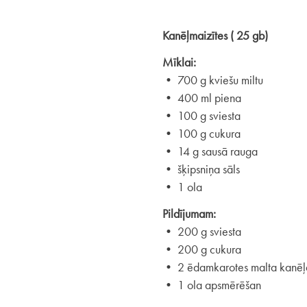
Kanēļmaizītes ( 25 gb)
Mīklai:
• 700 g kviešu miltu
• 400 ml piena
• 100 g sviesta
• 100 g cukura
• 14 g sausā rauga
• šķipsniņa sāls
• 1 ola
Pildījumam:
• 200 g sviesta
• 200 g cukura
• 2 ēdamkarotes malta kanēļ
• 1 ola apsmērēšan