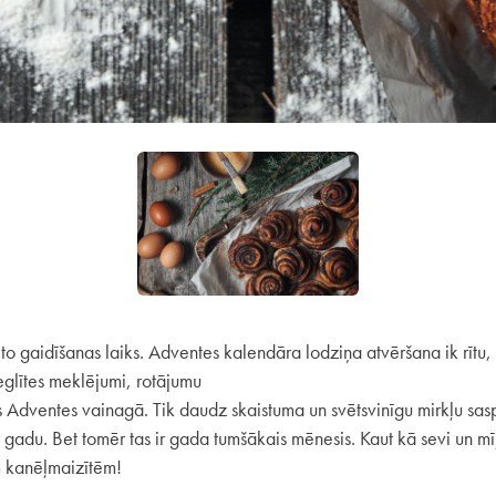
r to gaidīšanas laiks. Adventes kalendāra lodziņa atvēršana ik rīt
glītes meklējumi, rotājumu
 Adventes vainagā. Tik daudz skaistuma un svētsvinīgu mirkļu sas
 gadu. Bet tomēr tas ir gada tumšākais mēnesis. Kaut kā sevi un mīļ
 kanēļmaizītēm!