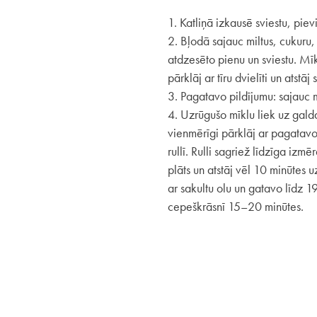
1. Katliņā izkausē sviestu, pie
2. Bļodā sajauc miltus, cukuru,
atdzesēto pienu un sviestu. Mīk
pārklāj ar tīru dvielīti un atstā
3. Pagatavo pildījumu: sajauc m
4. Uzrūgušo mīklu liek uz galda
vienmērīgi pārklāj ar pagatavot
rullī. Rulli sagriež līdzīga izm
plāts un atstāj vēl 10 minūtes 
ar sakultu olu un gatavo līdz 
cepeškrāsnī 15–20 minūtes.