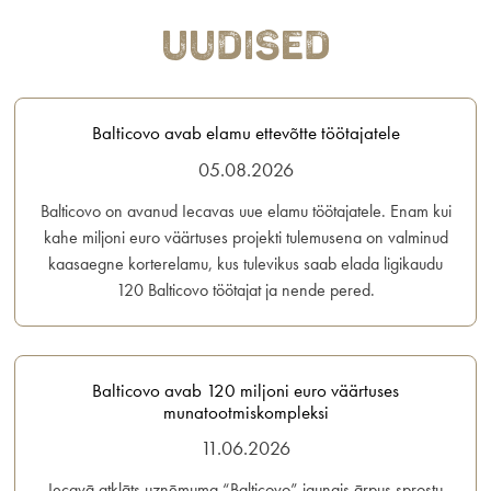
Uudised
Balticovo avab elamu ettevõtte töötajatele
05.08.2026
Balticovo on avanud Iecavas uue elamu töötajatele. Enam kui
kahe miljoni euro väärtuses projekti tulemusena on valminud
kaasaegne korterelamu, kus tulevikus saab elada ligikaudu
120 Balticovo töötajat ja nende pered.
Balticovo avab 120 miljoni euro väärtuses
munatootmiskompleksi
11.06.2026
Iecavā atklāts uzņēmuma “Balticovo” jaunais ārpus sprostu