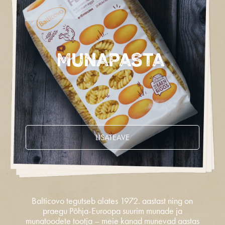
Munapasta
LISATEAVE
Balticovo tegutseb alates 1972. aastast ning on
praegu Põhja-Euroopa suurim munade ja
munatoodete tootja – meie kanad munevad aastas