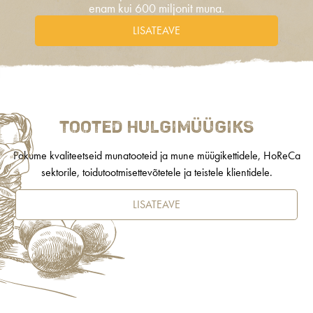
enam kui 600 miljonit muna.
LISATEAVE
Tooted hulgimüügiks
Pakume kvaliteetseid munatooteid ja mune müügikettidele, HoReCa
sektorile, toidutootmisettevõtetele ja teistele klientidele.
LISATEAVE