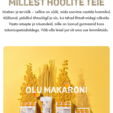
millest hoolite teie
Maitsev ja tervislik – selline on söök, mida soovime nautida hommikul,
töölõunal, pidulikul õhtusöögil ja siis, kui tahad lihtsalt midagi näksida.
Vaata retsepte ja nõuandeid, mille on loonud gurmaanid koos
toitumisspetsialistidega. Võib-olla leiad just siit oma uue lemmiktoidu.
Olu makaroni