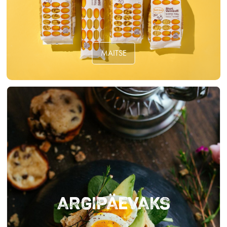
MAITSE
Argipäevaks