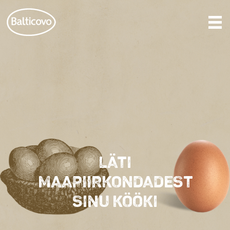
LÄTI
MAAPIIRKONDADEST
SINU KÖÖKI