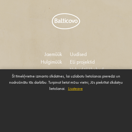
Jaemüük
Uudised
Hulgimüük
ELi projektid
Vabad töökohad
Šī tīmekļvietne izmanto sīkdatnes, lai uzlabotu lietošanas pieredzi un
Eetikakoodeks
nodrošinātu tās darbību. Turpinot lietot mūsu vietni, Jūs piekrītat sīkdatņu
Küpsised
Ühiskonna toetamise
lietošanai.
Lisateave
Halda küpsiseid
poliitika
VÕTA MEIEGA ÜHENDUST