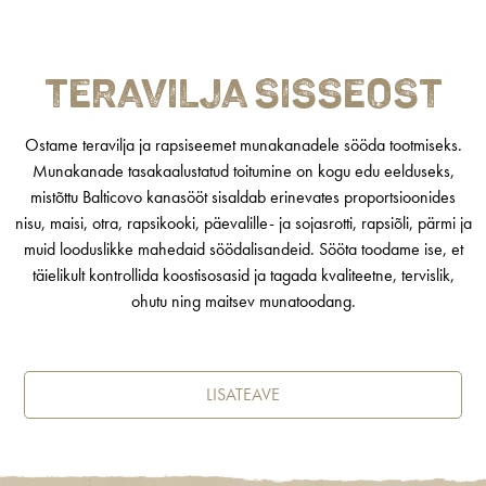
TERAVILJA SISSEOST
Ostame teravilja ja rapsiseemet munakanadele sööda tootmiseks.
Munakanade tasakaalustatud toitumine on kogu edu eelduseks,
mistõttu Balticovo kanasööt sisaldab erinevates proportsioonides
nisu, maisi, otra, rapsikooki, päevalille- ja sojasrotti, rapsiõli, pärmi ja
muid looduslikke mahedaid söödalisandeid. Sööta toodame ise, et
täielikult kontrollida koostisosasid ja tagada kvaliteetne, tervislik,
ohutu ning maitsev munatoodang.
LISATEAVE