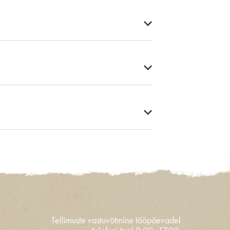
Tellimuste vastuvõtmine tööpäevadel