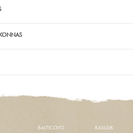
S
AKONNAS
BALTICOVO
KASULIK