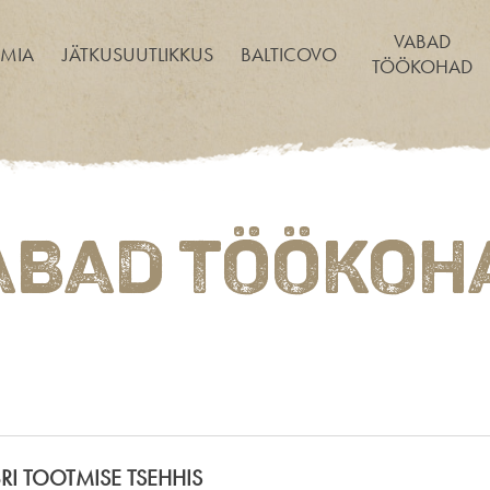
VABAD
MIA
JÄTKUSUUTLIKKUS
BALTICOVO
TÖÖKOHAD
ABAD TÖÖKOH
RI TOOTMISE TSEHHIS