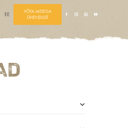
VÕTA MEIEGA
EE
ÜHENDUST
AD