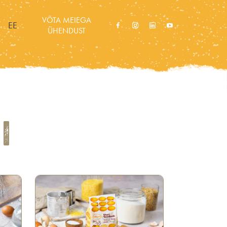
VÕTA MEIEGA
EE
ÜHENDUST
I