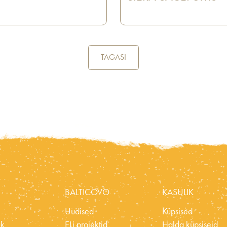
TAGASI
BALTICOVO
KASULIK
Uudised
Küpsised
ük
ELi projektid
Halda küpsiseid