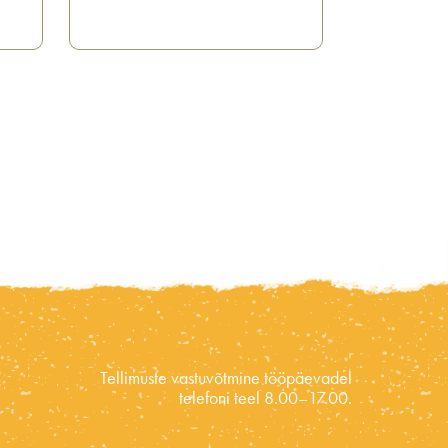
Tellimuste vastuvõtmine tööpäevadel
telefoni teel 8.00–17.00.