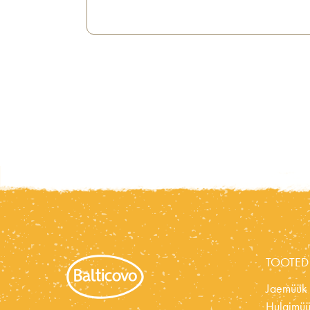
TOOTED
Jaemüük
Hulgimü