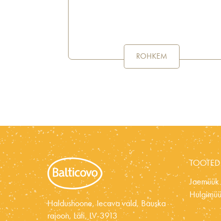
ROHKEM
TOOTED
Jaemüük
Hulgimü
Haldushoone, Iecava vald, Bauska
rajoon, Läti, LV-3913