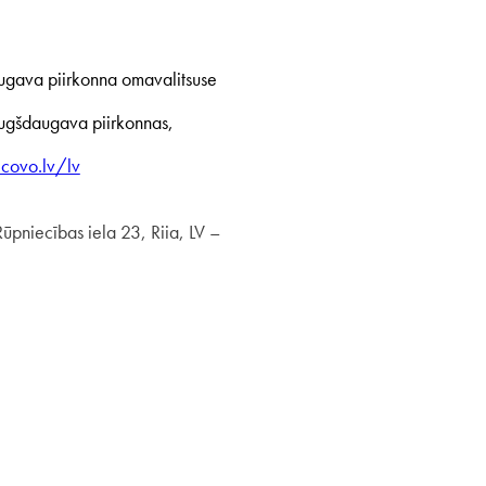
gava piirkonna omavalitsuse
Augšdaugava piirkonnas,
icovo.lv/lv
ūpniecības iela 23, Riia, LV –