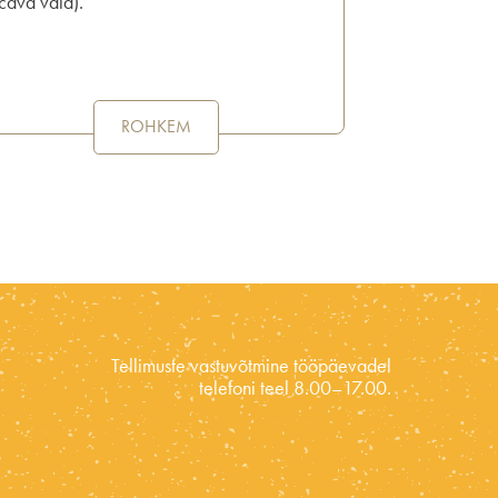
cava vald).
ROHKEM
Tellimuste vastuvõtmine tööpäevadel
telefoni teel 8.00–17.00.