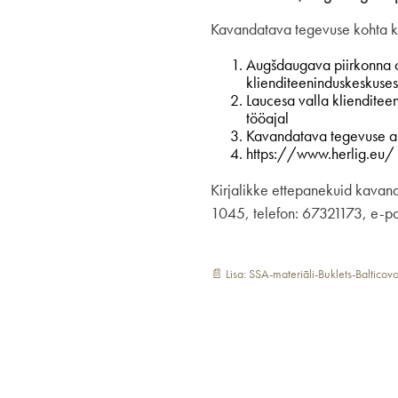
Kavandatava tegevuse kohta ko
Augšdaugava piirkonna 
klienditeeninduskeskuses 
Laucesa valla klienditee
tööajal
Kavandatava tegevuse al
https://www.herlig.eu/
Kirjalikke ettepanekuid kavand
1045, telefon: 67321173, e-pos
📄 Lisa: SSA-materiāli-Buklets-Balticov