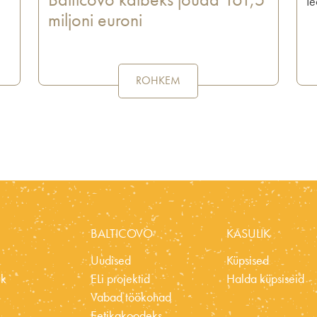
Ie
miljoni euroni
ROHKEM
BALTICOVO
KASULIK
Uudised
Küpsised
ük
ELi projektid
Halda küpsiseid
Vabad töökohad
Eetikakoodeks