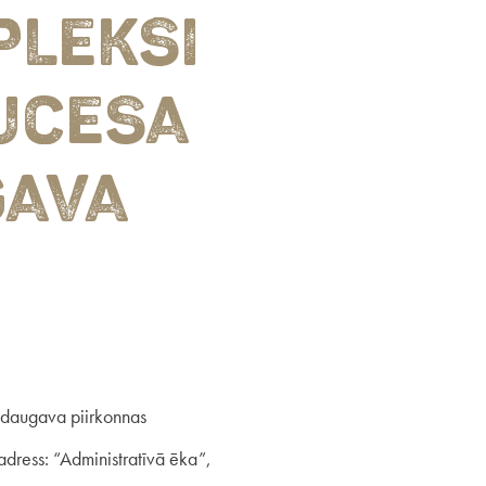
LEKSI
AUCESA
GAVA
šdaugava piirkonnas
dress: “Administratīvā ēka”,