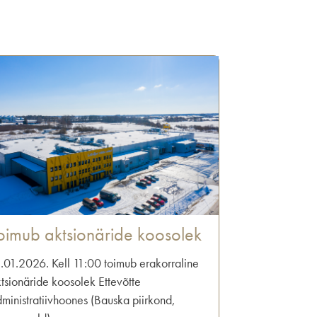
oimub aktsionäride koosolek
.01.2026. Kell 11:00 toimub erakorraline
tsionäride koosolek Ettevõtte
ministratiivhoones (Bauska piirkond,