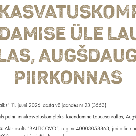
UKASVATUSKOMP
DAMISE ÜLE L
LAS, AUGŠDAU
PIIRKONNAS
aiks” 11. juuni 2026. aasta väljaandes nr 23 (3553)
s putni linnukasvatuskompleksi laiendamine Laucesa vallas, Aug
a:
Aktsiaselts “BALTICOVO”, reg. nr 40003058863, juriidiline aa