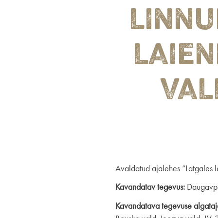
LINN
LAIEN
VAL
Avaldatud ajalehes “Latgales l
Kavandatav tegevus:
Daugavpil
Kavandatava tegevuse algataj