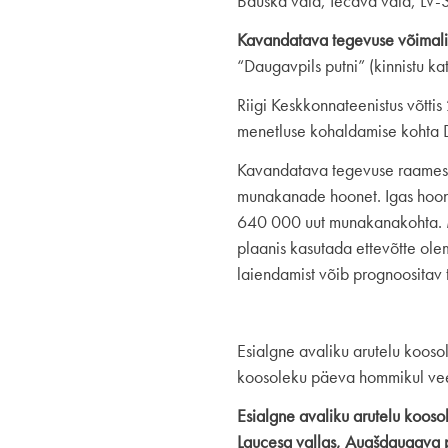
Bauska vald, Iecava vald, LV-3
Kavandatava tegevuse võimali
“Daugavpils putni” (kinnistu 
Riigi Keskkonnateenistus võt
menetluse kohaldamise kohta D
Kavandatava tegevuse raames o
munakanade hoonet. Igas hoon
640 000 uut munakanakohta. M
plaanis kasutada ettevõtte ole
laiendamist võib prognoositav 
Esialgne avaliku arutelu kooso
koosoleku päeva hommikul vee
Esialgne avaliku arutelu kooso
Laucesa vallas, Augšdaugava 