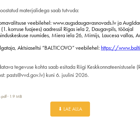
ostatud materjalidega saab tutvuda:
omavalitsuse veebilehel: www.augsdaugavasnovads.lv ja Augšdau
(1. korruse fuajees) aadressil Rīgas iela 2, Daugavpils, tööajal
ninduskeskuse ruumides, Miera iela 26, Mirnijs, Laucesa vallas, 
gataja, Aktsiaseltsi “BALTICOVO” veebilehel:
https://www.balt
atava tegevuse kohta saab esitada Riigi Keskkonnateenistusele (R
t: pasts@vvd.gov.lv) kuni 6. juulini 2026.
o.pdf · 1.9 MB
⬇ LAE ALLA