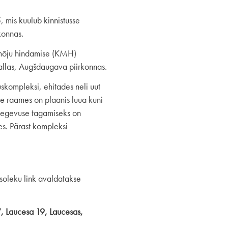
mis kuulub kinnistusse
konnas.
amõju hindamise (KMH)
allas, Augšdaugava piirkonnas.
kompleksi, ehitades neli uut
 raames on plaanis luua kuni
tegevuse tagamiseks on
es. Pärast kompleksi
osoleku link avaldatakse
”, Laucesa 19, Laucesas,