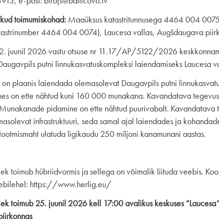
913, e-post: birojs@balticovo.lv
kud toimumiskohad:
Maaüksus katastritunnusega 4464 004 0075, 
katastrinumber 4464 004 0074), Laucesa vallas, Augšdaugava piir
tis 2. juunil 2026 vastu otsuse nr 11.17/AP/5122/2026 keskkonn
augavpils putni linnukasvatuskompleksi laiendamiseks Laucesa v
n plaanis laiendada olemasolevat Daugavpils putni linnukasvatus
es on ette nähtud kuni 160 000 munakana. Kavandatava tegevuse
unakanade pidamine on ette nähtud puurivabalt. Kavandatava 
masolevat infrastruktuuri, seda samal ajal laiendades ja kohandad
tootmismaht ulatuda ligikaudu 250 miljoni kanamunani aastas.
lek toimub hübriidvormis ja sellega on võimalik liituda veebis. Ko
bilehel: https://www.herlig.eu/
lek toimub 25. juunil 2026 kell 17:00 avalikus keskuses “Laucesa
piirkonnas