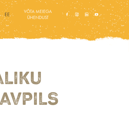
VÕTA MEIEGA
EE
ÜHENDUST
ALIKU
AVPILS