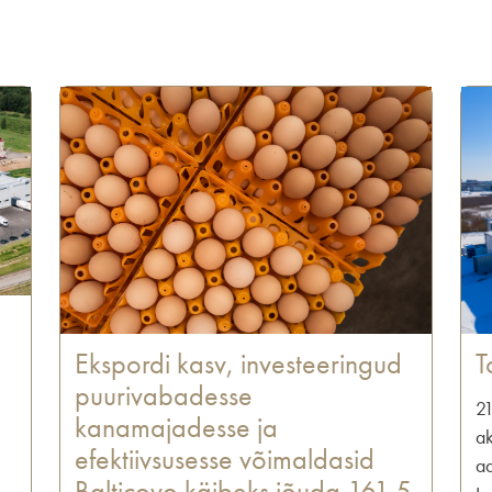
T
Ekspordi kasv, investeeringud
puurivabadesse
21
kanamajadesse ja
ak
efektiivsusesse võimaldasid
ad
Balticovo käibeks jõuda 161,5