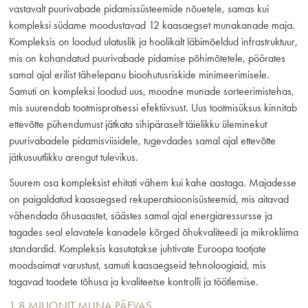
vastavalt puurivabade pidamissüsteemide nõuetele, samas kui
kompleksi südame moodustavad 12 kaasaegset munakanade maja.
Kompleksis on loodud ulatuslik ja hoolikalt läbimõeldud infrastruktuur,
mis on kohandatud puurivabade pidamise põhimõtetele, pöörates
samal ajal erilist tähelepanu bioohutusriskide minimeerimisele.
Samuti on kompleksi loodud uus, moodne munade sorteerimistehas,
mis suurendab tootmisprotsessi efektiivsust. Uus tootmisüksus kinnitab
ettevõtte pühendumust jätkata sihipäraselt täielikku üleminekut
puurivabadele pidamisviisidele, tugevdades samal ajal ettevõtte
jätkusuutlikku arengut tulevikus.
Suurem osa kompleksist ehitati vähem kui kahe aastaga. Majadesse
on paigaldatud kaasaegsed rekuperatsioonisüsteemid, mis aitavad
vähendada õhusaastet, säästes samal ajal energiaressursse ja
tagades seal elavatele kanadele kõrged õhukvaliteedi ja mikrokliima
standardid. Kompleksis kasutatakse juhtivate Euroopa tootjate
moodsaimat varustust, samuti kaasaegseid tehnoloogiaid, mis
tagavad toodete tõhusa ja kvaliteetse kontrolli ja töötlemise.
1,8 MILJONIT MUNA PÄEVAS