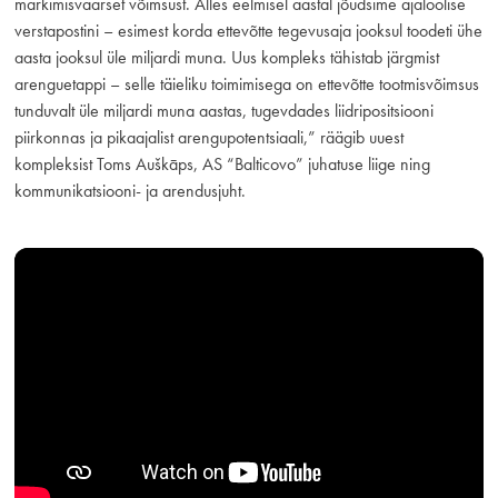
märkimisväärset võimsust. Alles eelmisel aastal jõudsime ajaloolise
verstapostini – esimest korda ettevõtte tegevusaja jooksul toodeti ühe
aasta jooksul üle miljardi muna. Uus kompleks tähistab järgmist
arenguetappi – selle täieliku toimimisega on ettevõtte tootmisvõimsus
tunduvalt üle miljardi muna aastas, tugevdades liidripositsiooni
piirkonnas ja pikaajalist arengupotentsiaali,” räägib uuest
kompleksist Toms Auškāps, AS “Balticovo” juhatuse liige ning
kommunikatsiooni- ja arendusjuht.