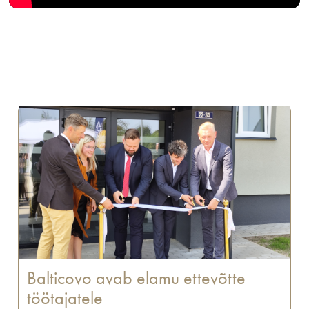
Balticovo avab elamu ettevõtte
töötajatele