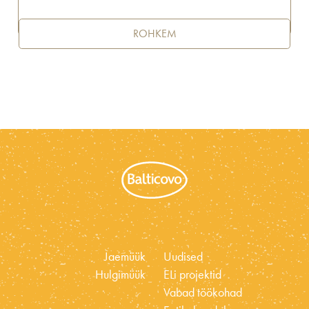
ROHKEM
Jaemüük
Uudised
Hulgimüük
ELi projektid
Vabad töökohad