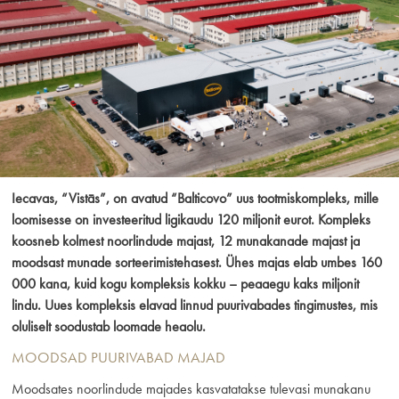
Iecavas, “Vistās”, on avatud “Balticovo” uus tootmiskompleks, mille
loomisesse on investeeritud ligikaudu 120 miljonit eurot. Kompleks
koosneb kolmest noorlindude majast, 12 munakanade majast ja
moodsast munade sorteerimistehasest. Ühes majas elab umbes 160
000 kana, kuid kogu kompleksis kokku – peaaegu kaks miljonit
lindu. Uues kompleksis elavad linnud puurivabades tingimustes, mis
oluliselt soodustab loomade heaolu.
MOODSAD PUURIVABAD MAJAD
Moodsates noorlindude majades kasvatatakse tulevasi munakanu