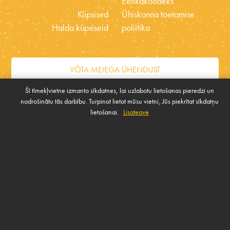
Eetikakoodeks
Küpsised
Ühiskonna toetamise
Halda küpsiseid
poliitika
VÕTA MEIEGA ÜHENDUST
Šī tīmekļvietne izmanto sīkdatnes, lai uzlabotu lietošanas pieredzi un
nodrošinātu tās darbību. Turpinot lietot mūsu vietni, Jūs piekrītat sīkdatņu
Rekvizīti
lietošanai.
Lisateave
© 2026 BALTICOVO