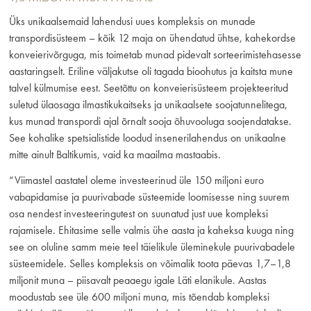
Üks unikaalsemaid lahendusi uues kompleksis on munade
transpordisüsteem – kõik 12 maja on ühendatud ühtse, kahekordse
konveierivõrguga, mis toimetab munad pidevalt sorteerimistehasesse
aastaringselt. Eriline väljakutse oli tagada bioohutus ja kaitsta mune
talvel külmumise eest. Seetõttu on konveierisüsteem projekteeritud
suletud ülaosaga ilmastikukaitseks ja unikaalsete soojatunnelitega,
kus munad transpordi ajal õrnalt sooja õhuvooluga soojendatakse.
See kohalike spetsialistide loodud insenerilahendus on unikaalne
mitte ainult Baltikumis, vaid ka maailma mastaabis.
“Viimastel aastatel oleme investeerinud üle 150 miljoni euro
vabapidamise ja puurivabade süsteemide loomisesse ning suurem
osa nendest investeeringutest on suunatud just uue kompleksi
rajamisele. Ehitasime selle valmis ühe aasta ja kaheksa kuuga ning
see on oluline samm meie teel täielikule üleminekule puurivabadele
süsteemidele. Selles kompleksis on võimalik toota päevas 1,7–1,8
miljonit muna – piisavalt peaaegu igale Läti elanikule. Aastas
moodustab see üle 600 miljoni muna, mis tõendab kompleksi