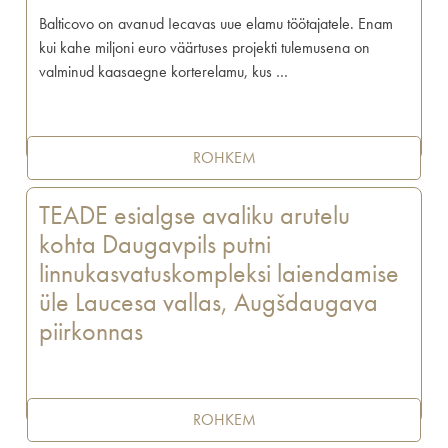
Balticovo on avanud Iecavas uue elamu töötajatele. Enam
kui kahe miljoni euro väärtuses projekti tulemusena on
valminud kaasaegne korterelamu, kus …
ROHKEM
TEADE esialgse avaliku arutelu
kohta Daugavpils putni
linnukasvatuskompleksi laiendamise
üle Laucesa vallas, Augšdaugava
piirkonnas
ROHKEM