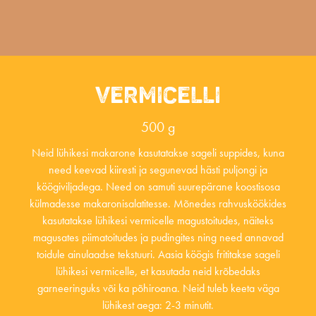
VERMICELLI
500 g
Neid lühikesi makarone kasutatakse sageli suppides, kuna
need keevad kiiresti ja segunevad hästi puljongi ja
köögiviljadega. Need on samuti suurepärane koostisosa
külmadesse makaronisalatitesse. Mõnedes rahvusköökides
kasutatakse lühikesi vermicelle magustoitudes, näiteks
magusates piimatoitudes ja pudingites ning need annavad
toidule ainulaadse tekstuuri. Aasia köögis frititakse sageli
lühikesi vermicelle, et kasutada neid krõbedaks
garneeringuks või ka põhiroana. Neid tuleb keeta väga
lühikest aega: 2-3 minutit.