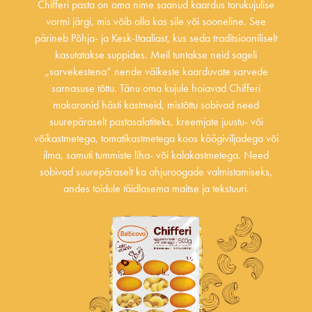
Chifferi pasta on oma nime saanud kaardus torukujulise
vormi järgi, mis võib olla kas sile või sooneline. See
pärineb Põhja- ja Kesk-Itaaliast, kus seda traditsiooniliselt
kasutatakse suppides. Meil tuntakse neid sageli
„sarvekestena“ nende väikeste kaarduvate sarvede
sarnasuse tõttu. Tänu oma kujule hoiavad Chifferi
makaronid hästi kastmeid, mistõttu sobivad need
suurepäraselt pastasalatiteks, kreemjate juustu- või
võikastmetega, tomatikastmetega koos köögiviljadega või
ilma, samuti tummiste liha- või kalakastmetega. Need
sobivad suurepäraselt ka ahjuroogade valmistamiseks,
andes toidule täidlasema maitse ja tekstuuri.