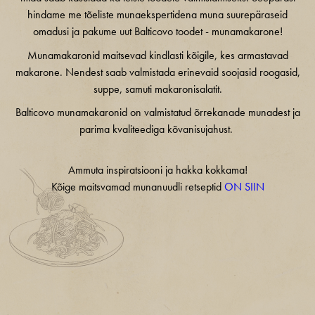
hindame me tõeliste munaekspertidena muna suurepäraseid
omadusi ja pakume uut Balticovo toodet - munamakarone!
Munamakaronid maitsevad kindlasti kõigile, kes armastavad
makarone. Nendest saab valmistada erinevaid soojasid roogasid,
suppe, samuti makaronisalatit.
Balticovo munamakaronid on valmistatud õrrekanade munadest ja
parima kvaliteediga kõvanisujahust.
Ammuta inspiratsiooni ja hakka kokkama!
Kõige maitsvamad munanuudli retseptid
ON SIIN