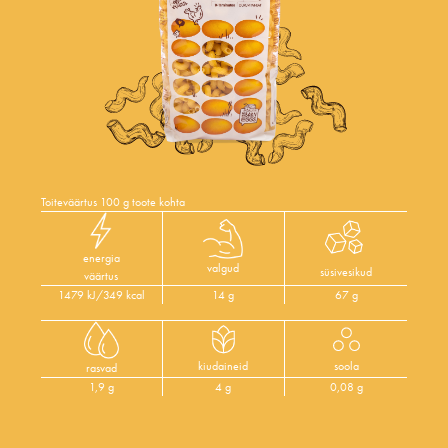
Toiteväärtus 100 g toote kohta
energia
valgud
süsivesikud
väärtus
1479 kJ/349 kcal
14 g
67 g
kiudaineid
soola
rasvad
1,9 g
4 g
0,08 g