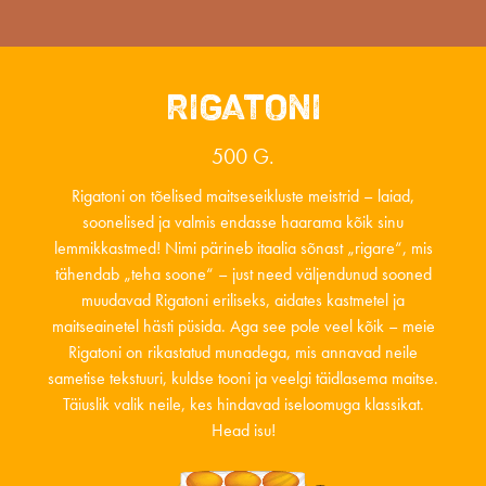
RIGATONI
500 G.
Rigatoni on tõelised maitseseikluste meistrid – laiad,
soonelised ja valmis endasse haarama kõik sinu
lemmikkastmed! Nimi pärineb itaalia sõnast „rigare“, mis
tähendab „teha soone“ – just need väljendunud sooned
muudavad Rigatoni eriliseks, aidates kastmetel ja
maitseainetel hästi püsida. Aga see pole veel kõik – meie
Rigatoni on rikastatud munadega, mis annavad neile
sametise tekstuuri, kuldse tooni ja veelgi täidlasema maitse.
Täiuslik valik neile, kes hindavad iseloomuga klassikat.
Head isu!