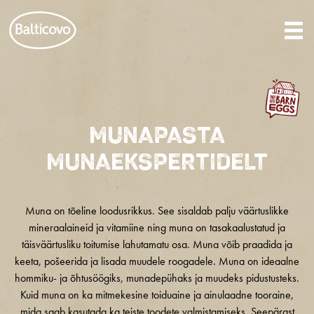
MUNAPASTA
MUNAEKSPERTIDELT
Muna on tõeline loodusrikkus. See sisaldab palju väärtuslikke
mineraalaineid ja vitamiine ning muna on tasakaalustatud ja
täisväärtusliku toitumise lahutamatu osa. Muna võib praadida ja
keeta, pošeerida ja lisada muudele roogadele. Muna on ideaalne
hommiku- ja õhtusöögiks, munadepühaks ja muudeks pidustusteks.
Kuid muna on ka mitmekesine toiduaine ja ainulaadne tooraine,
mida saab kasutada ka teiste toodete valmistamiseks. Seepärast