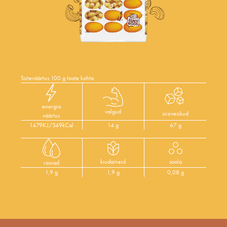
Toiteväärtus 100 g toote kohta
energia
valgud
süsivesikud
väärtus
1479KJ/349kCal
14 g
67 g
kiudaineid
soola
rasvad
1,9 g
1,9 g
0,08 g