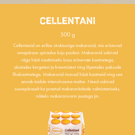
CELLENTANI
500 g
Cellentanid on erilise struktuuriga makaronid, mis eristuvad
omapärase spiraalse kuju poolest. Makaronid sobivad
väga hästi nautimiseks koos erinevate kastmetega,
alustades kergetest ja kreemistest ning lõpetades paksude
lihakastmetega. Makaronid imavad hästi kastmeid ning see
annab toidule intensiivsema maitse. Need sobivad
suurepäraselt ka praetud makaronitoitude valmistamiseks,
näiteks makaronivorm juustuga jm.