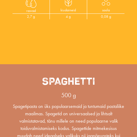
kiudaineid
soola
rasvad
2,7 g
4 g
0,08 g
SPAGHETTI
500 g
Spagetipasta on üks populaarsemaid ja tuntumaid pastaliike
maailmas. Spagetid on universaalsed ja lihtsalt
valmistatavad, tänu millele on need populaarne valik
toiduvalmistamiseks kodus. Spagettide mitmekesisus
muudab need ideaalseks valikuks nii igapäevasteks kui