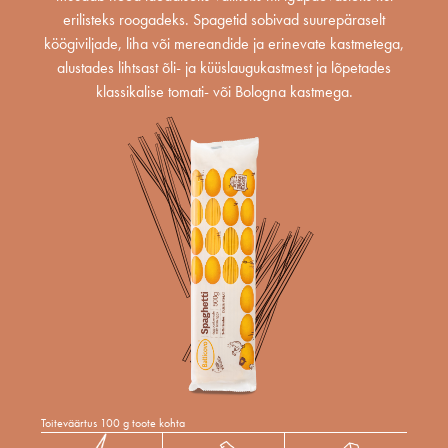
erilisteks roogadeks. Spagetid sobivad suurepäraselt
köögiviljade, liha või mereandide ja erinevate kastmetega,
alustades lihtsast õli- ja küüslaugukastmest ja lõpetades
klassikalise tomati- või Bologna kastmega.
Toiteväärtus 100 g toote kohta