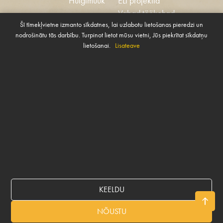
Hulgimüük
ELi projektid
Vabad töökohad
Šī tīmekļvietne izmanto sīkdatnes, lai uzlabotu lietošanas pieredzi un
Eetikakoodeks
nodrošinātu tās darbību. Turpinot lietot mūsu vietni, Jūs piekrītat sīkdatņu
Küpsised
Ühiskonna toetamise
lietošanai.
Lisateave
Halda küpsiseid
poliitika
VÕTA MEIEGA ÜHENDUST
Rekvizīti
KEELDU
© 2026 BALTICOVO
NÕUSTU