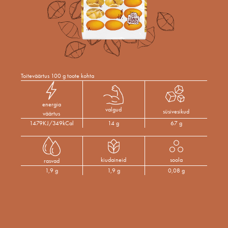
Toiteväärtus 100 g toote kohta
energia
valgud
süsivesikud
väärtus
1479KJ/349kCal
14 g
67 g
kiudaineid
soola
rasvad
1,9 g
1,9 g
0,08 g