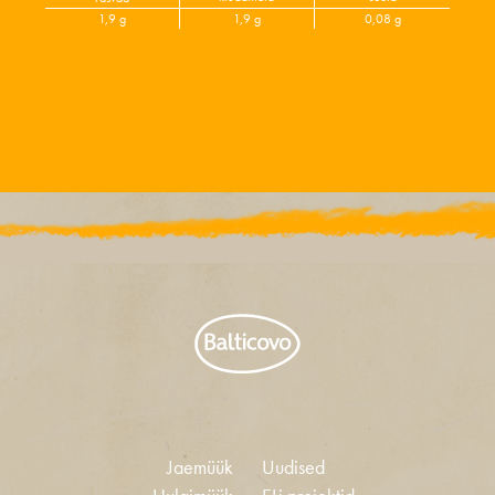
1,9 g
1,9 g
0,08 g
Jaemüük
Uudised