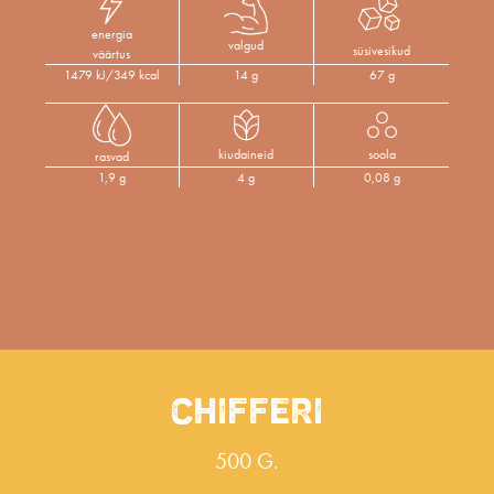
energia
valgud
süsivesikud
väärtus
1479 kJ/349 kcal
14 g
67 g
kiudaineid
soola
rasvad
1,9 g
4 g
0,08 g
CHIFFERI
500 G.