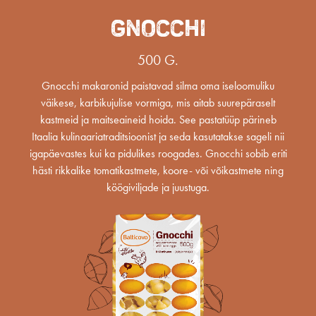
GNOCCHI
500 G.
Gnocchi makaronid paistavad silma oma iseloomuliku
väikese, karbikujulise vormiga, mis aitab suurepäraselt
kastmeid ja maitseaineid hoida. See pastatüüp pärineb
Itaalia kulinaariatraditsioonist ja seda kasutatakse sageli nii
igapäevastes kui ka pidulikes roogades. Gnocchi sobib eriti
hästi rikkalike tomatikastmete, koore- või võikastmete ning
köögiviljade ja juustuga.