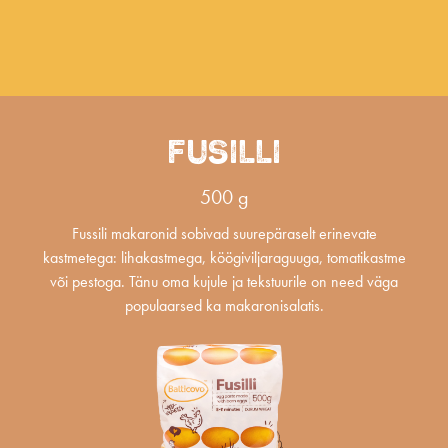
FUSILLI
500 g
Fussili makaronid sobivad suurepäraselt erinevate
kastmetega: lihakastmega, köögiviljaraguuga, tomatikastme
või pestoga. Tänu oma kujule ja tekstuurile on need väga
populaarsed ka makaronisalatis.