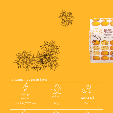
Toiteväärtus 100 g toote kohta
energia
valgud
süsivesikud
väärtus
1492 kJ/352 kcal
14 g
66 g