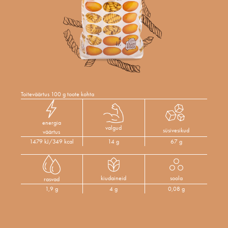
Toiteväärtus 100 g toote kohta
energia
valgud
süsivesikud
väärtus
1479 kJ/349 kcal
14 g
67 g
kiudaineid
soola
rasvad
1,9 g
4 g
0,08 g