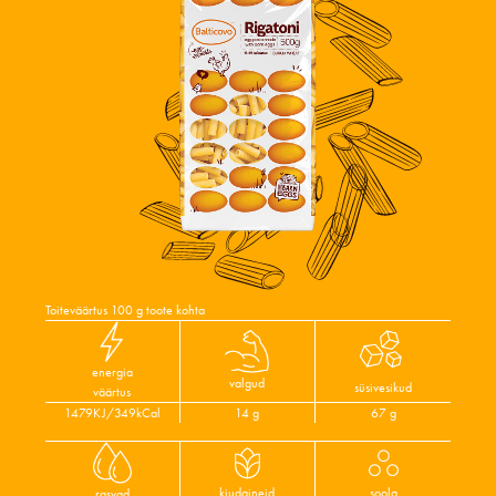
Toiteväärtus 100 g toote kohta
energia
valgud
süsivesikud
väärtus
1479KJ/349kCal
14 g
67 g
kiudaineid
soola
rasvad