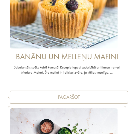
BANĀNU UN MELLEŅU MAFINI
Sabalansēts spēks katrā kumosā! Recepte tapusi sadarbībā ar fitnesa treneri
Madaru Meieri. Šie mafini ir lieliska izvēle, ja vēlies veselīgu, …
PAGARŠOT