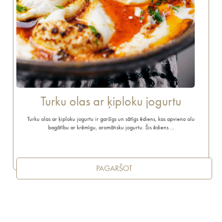
Turku olas ar ķiploku jogurtu
Turku olas ar ķiploku jogurtu ir garšīgs un sātīgs ēdiens, kas apvieno olu
bagātību ar krēmīgu, aromātisku jogurtu. Šis ēdiens …
PAGARŠOT