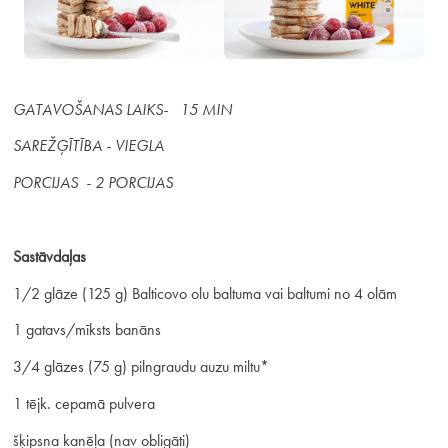
GATAVOŠANAS LAIKS- 15 MIN
SAREŽĢĪTĪBA - VIEGLA
PORCIJAS - 2 PORCIJAS
Sastāvdaļas
1/2 glāze (125 g) Balticovo olu baltuma vai baltumi no 4 olām
1 gatavs/mīksts banāns
3/4 glāzes (75 g) pilngraudu auzu miltu*
1 tējk. cepamā pulvera
šķipsna kanēļa (nav obligāti)