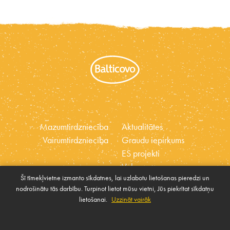
Mazumtirdzniecība
Aktualitātes
Vairumtirdzniecība
Graudu iepirkums
ES projekti
Vakances
Šī tīmekļvietne izmanto sīkdatnes, lai uzlabotu lietošanas pieredzi un
Ētikas kodekss
nodrošinātu tās darbību. Turpinot lietot mūsu vietni, Jūs piekrītat sīkdatņu
Sīkdatnes
Sabiedrības atbalsta
lietošanai.
Uzzināt vairāk
Pārvaldīt sīkdatnes
politika