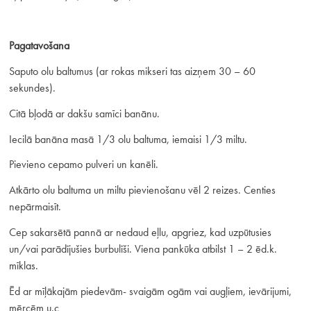
Pagatavošana
Saputo olu baltumus (ar rokas mikseri tas aizņem 30 – 60
sekundes).
Citā bļodā ar dakšu samīci banānu.
Iecilā banāna masā 1/3 olu baltuma, iemaisi 1/3 miltu.
Pievieno cepamo pulveri un kanēli.
Atkārto olu baltuma un miltu pievienošanu vēl 2 reizes. Centies
nepārmaisīt.
Cep sakarsētā pannā ar nedaud eļlu, apgriez, kad uzpūtusies
un/vai parādījušies burbulīši. Viena pankūka atbilst 1 – 2 ēd.k.
mīklas.
Ēd ar mīļākajām piedevām- svaigām ogām vai augļiem, ievārijumi,
mērcēm u.c