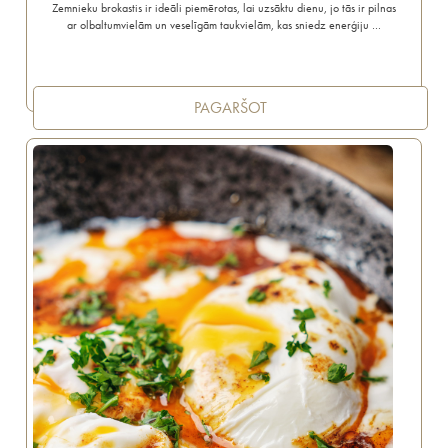
Zemnieku brokastis ir ideāli piemērotas, lai uzsāktu dienu, jo tās ir pilnas
ar olbaltumvielām un veselīgām taukvielām, kas sniedz enerģiju …
PAGARŠOT