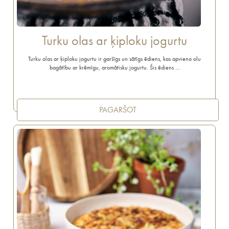
Turku olas ar ķiploku jogurtu
Turku olas ar ķiploku jogurtu ir garšīgs un sātīgs ēdiens, kas apvieno olu
bagātību ar krēmīgu, aromātisku jogurtu. Šis ēdiens …
PAGARŠOT