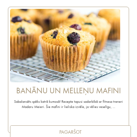
BANĀNU UN MELLEŅU MAFINI
Sabalansēts spēks katrā kumosā! Recepte tapusi sadarbībā ar fitnesa treneri
Madaru Meieri. Šie mafini ir lieliska izvēle, ja vēlies veselīgu, …
PAGARŠOT