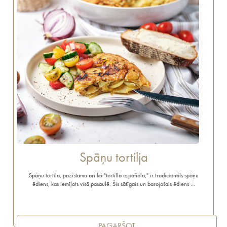
Spāņu tortilja
Spāņu tortila, pazīstama arī kā "tortilla española," ir tradicionāls spāņu
ēdiens, kas iemīļots visā pasaulē. Šis sātīgais un barojošais ēdiens …
PAGARŠOT