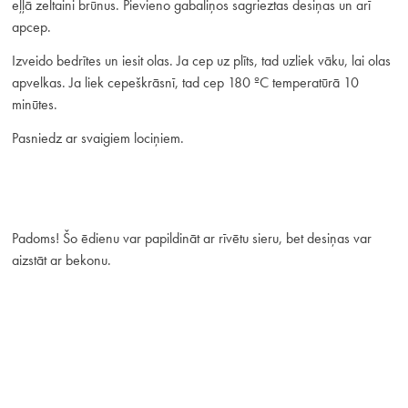
eļļā zeltaini brūnus. Pievieno gabaliņos sagrieztas desiņas un arī
apcep.
Izveido bedrītes un iesit olas. Ja cep uz plīts, tad uzliek vāku, lai olas
apvelkas. Ja liek cepeškrāsnī, tad cep 180 ºC temperatūrā 10
minūtes.
Pasniedz ar svaigiem lociņiem.
Padoms! Šo ēdienu var papildināt ar rīvētu sieru, bet desiņas var
aizstāt ar bekonu.