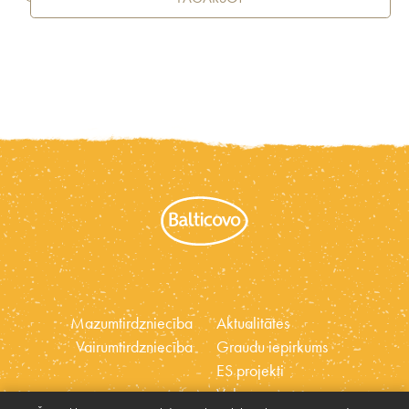
Mazumtirdzniecība
Aktualitātes
Vairumtirdzniecība
Graudu iepirkums
ES projekti
Vakances