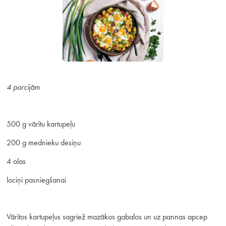
4 porcijām
500 g vārītu kartupeļu
200 g mednieku desiņu
4 olas
lociņi pasniegšanai
Vārītos kartupeļus sagriež mazākos gabalos un uz pannas apcep