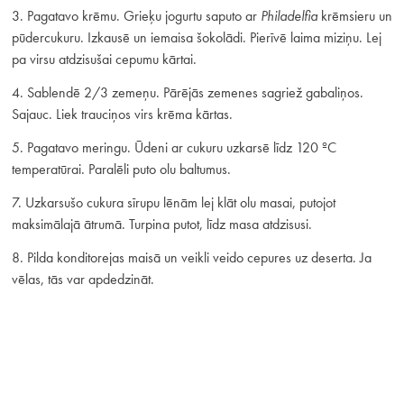
3. Pagatavo krēmu. Grieķu jogurtu saputo ar
Philadelfia
krēmsieru un
pūdercukuru. Izkausē un iemaisa šokolādi. Pierīvē laima miziņu. Lej
pa virsu atdzisušai cepumu kārtai.
4. Sablendē 2/3 zemeņu. Pārējās zemenes sagriež gabaliņos.
Sajauc. Liek trauciņos virs krēma kārtas.
5. Pagatavo meringu. Ūdeni ar cukuru uzkarsē līdz 120 ºC
temperatūrai. Paralēli puto olu baltumus.
7. Uzkarsušo cukura sīrupu lēnām lej klāt olu masai, putojot
maksimālajā ātrumā. Turpina putot, līdz masa atdzisusi.
8. Pilda konditorejas maisā un veikli veido cepures uz deserta. Ja
vēlas, tās var apdedzināt.