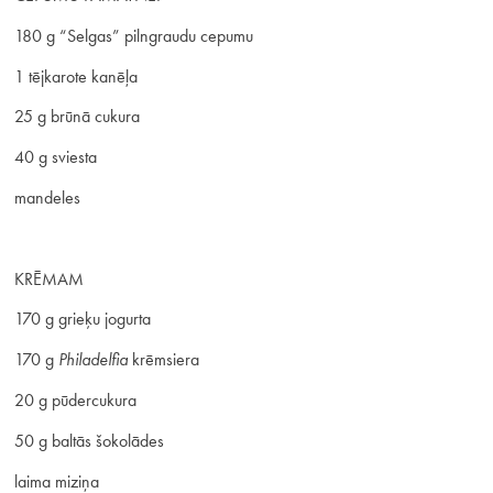
180 g “Selgas” pilngraudu cepumu
1 tējkarote kanēļa
25 g brūnā cukura
40 g sviesta
mandeles
KRĒMAM
170 g grieķu jogurta
170 g
Philadelfia
krēmsiera
20 g pūdercukura
50 g baltās šokolādes
laima miziņa