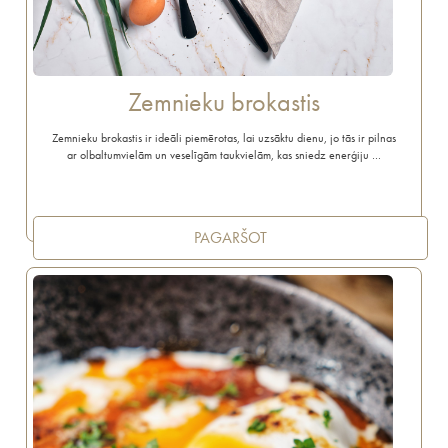
Zemnieku brokastis
Zemnieku brokastis ir ideāli piemērotas, lai uzsāktu dienu, jo tās ir pilnas
ar olbaltumvielām un veselīgām taukvielām, kas sniedz enerģiju …
PAGARŠOT