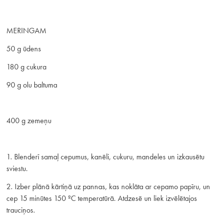
MERINGAM
50 g ūdens
180 g cukura
90 g olu baltuma
400 g zemeņu
1. Blenderī samaļ cepumus, kanēli, cukuru, mandeles un izkausētu
sviestu.
2. Izber plānā kārtiņā uz pannas, kas noklāta ar cepamo papīru, un
cep 15 minūtes 150 ºC temperatūrā. Atdzesē un liek izvēlētajos
trauciņos.