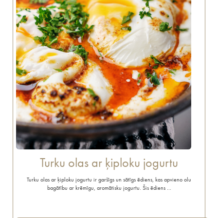
Turku olas ar ķiploku jogurtu
Turku olas ar ķiploku jogurtu ir garšīgs un sātīgs ēdiens, kas apvieno olu
bagātību ar krēmīgu, aromātisku jogurtu. Šis ēdiens …