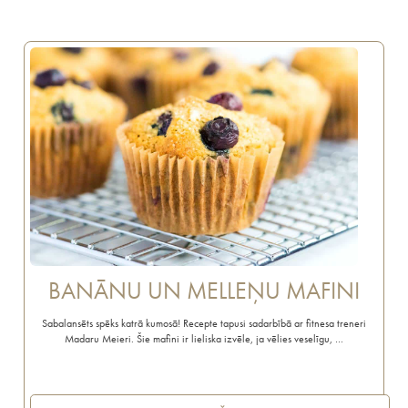
BANĀNU UN MELLEŅU MAFINI
Sabalansēts spēks katrā kumosā! Recepte tapusi sadarbībā ar fitnesa treneri
Madaru Meieri. Šie mafini ir lieliska izvēle, ja vēlies veselīgu, …