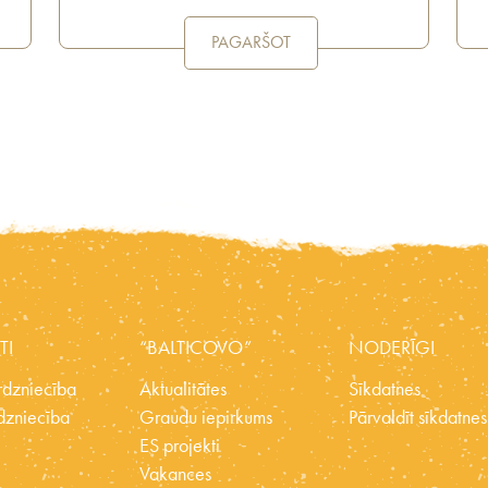
PAGARŠOT
TI
“BALTICOVO”
NODERĪGI
dzniecība
Aktualitātes
Sīkdatnes
dzniecība
Graudu iepirkums
Pārvaldīt sīkdatnes
ES projekti
Vakances