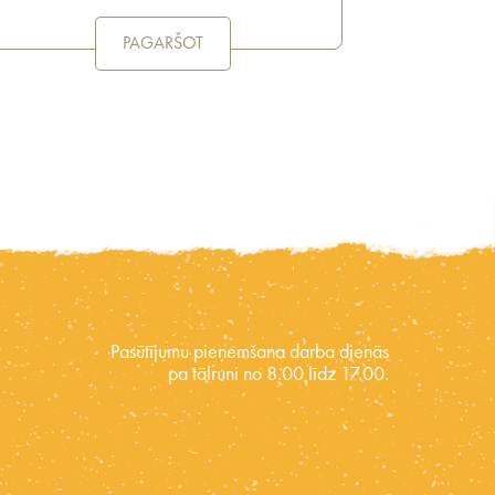
PAGARŠOT
Pasūtījumu pieņemšana darba dienās
pa tālruni no 8.00 līdz 17.00.