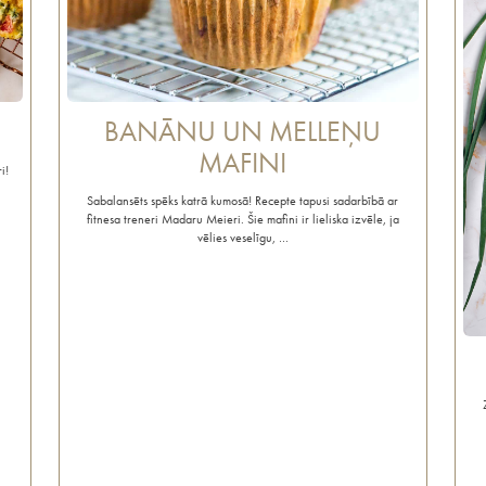
BANĀNU UN MELLEŅU
MAFINI
i!
Sabalansēts spēks katrā kumosā! Recepte tapusi sadarbībā ar
fitnesa treneri Madaru Meieri. Šie mafini ir lieliska izvēle, ja
vēlies veselīgu, …