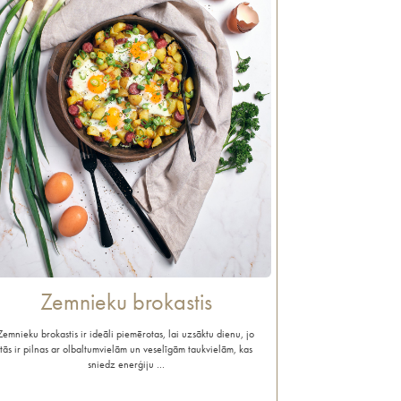
Zemnieku brokastis
Zemnieku brokastis ir ideāli piemērotas, lai uzsāktu dienu, jo
tās ir pilnas ar olbaltumvielām un veselīgām taukvielām, kas
sniedz enerģiju …