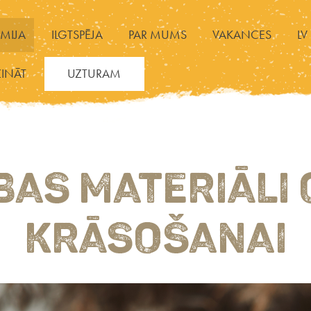
MIJA
ILGTSPĒJA
PAR MUMS
VAKANCES
LV
ZINĀT
UZTURAM
BAS MATERIĀLI 
KRĀSOŠANAI