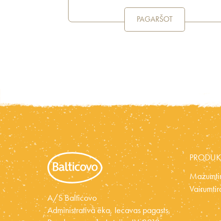
PAGARŠOT
PRODUK
Mazumtir
Vairumtir
A/S Balticovo
Administratīvā ēka, Iecavas pagasts,