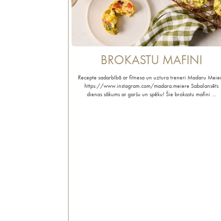
BROKASTU MAFINI
Recepte sadarbībā ar fitnesa un uztura treneri Madaru Meier
https://www.instagram.com/madara.meiere Sabalansēts
dienas sākums ar garšu un spēku! Šie brokastu mafini …