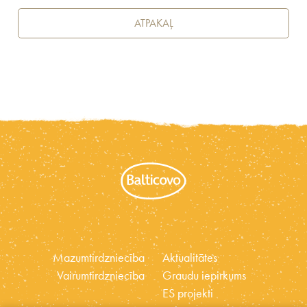
ATPAKAĻ
Mazumtirdzniecība
Aktualitātes
Vairumtirdzniecība
Graudu iepirkums
ES projekti