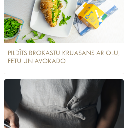
PILDĪTS BROKASTU KRUASĀNS AR OLU,
FETU UN AVOKADO