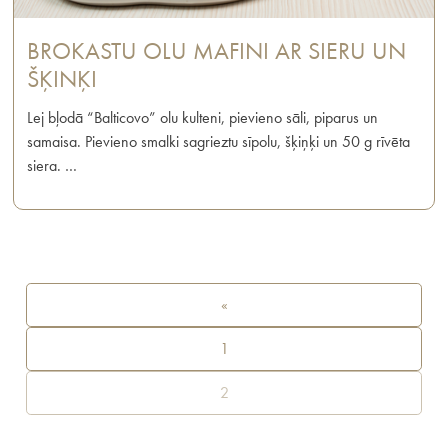
BROKASTU OLU MAFINI AR SIERU UN
ŠĶINĶI
Lej bļodā “Balticovo” olu kulteni, pievieno sāli, piparus un
samaisa. Pievieno smalki sagrieztu sīpolu, šķiņķi un 50 g rīvēta
siera. …
«
1
2