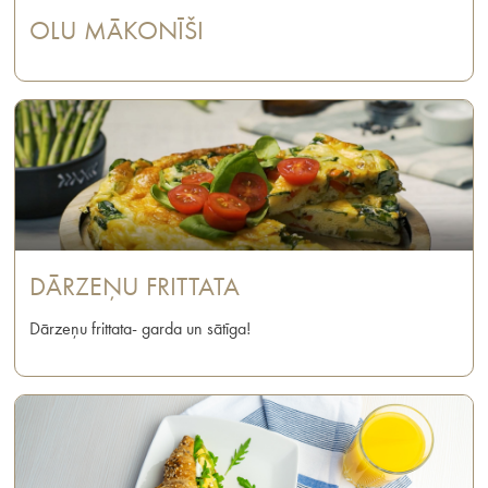
OLU MĀKONĪŠI
DĀRZEŅU FRITTATA
Dārzeņu frittata- garda un sātīga!