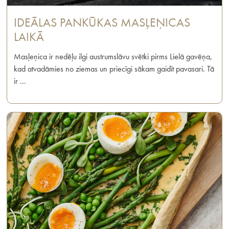
IDEĀLAS PANKŪKAS MASĻEŅICAS
LAIKĀ
Masļeņica ir nedēļu ilgi austrumslāvu svētki pirms Lielā gavēņa,
kad atvadāmies no ziemas un priecīgi sākam gaidīt pavasari. Tā
ir …