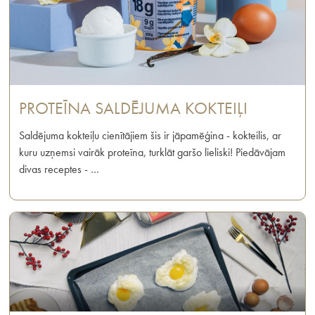
PROTEĪNA SALDĒJUMA KOKTEIĻI
Saldējuma kokteiļu cienītājiem šis ir jāpamēģina - kokteilis, ar
kuru uzņemsi vairāk proteīna, turklāt garšo lieliski! Piedāvājam
divas receptes - …