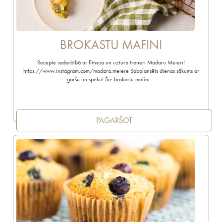
BROKASTU MAFINI
Recepte sadarbībā ar fitnesa un uztura treneri Madaru Meieri!
https://www.instagram.com/madara.meiere Sabalansēts dienas sākums ar
garšu un spēku! Šie brokastu mafini …
PAGARŠOT