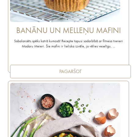
BANĀNU UN MELLEŅU MAFINI
Sabalansēts spēks katrā kumosā! Recepte tapusi sadarbībā ar fitnesa treneri
Madaru Meieri. Šie mafini ir lieliska izvēle, ja vēlies veselīgu, …
PAGARŠOT