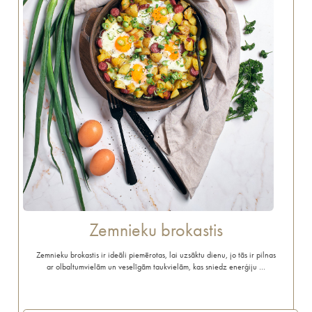
Zemnieku brokastis
Zemnieku brokastis ir ideāli piemērotas, lai uzsāktu dienu, jo tās ir pilnas
ar olbaltumvielām un veselīgām taukvielām, kas sniedz enerģiju …