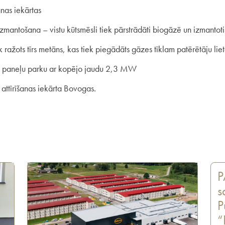
nas iekārtas
mantošana – vistu kūtsmēsli tiek pārstrādāti biogāzē un izmantoti
k ražots tīrs metāns, kas tiek piegādāts gāzes tīklam patērētāju lie
es paneļu parku ar kopējo jaudu 2,3 MW
attīrīšanas iekārta Bovogas.
P
s
P
“