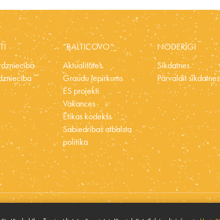
TI
“BALTICOVO”
NODERĪGI
dzniecība
Aktualitātes
Sīkdatnes
dzniecība
Graudu iepirkums
Pārvaldīt sīkdatnes
ES projekti
Vakances
Ētikas kodekss
Sabiedrības atbalsta
politika