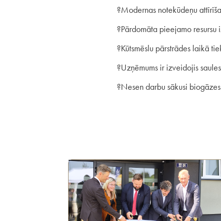
?
Modernas notekūdeņu attīrīša
?
Pārdomāta pieejamo resursu iz
?
Kūtsmēslu pārstrādes laikā tie
?
Uzņēmums ir izveidojis saul
?
Nesen darbu sākusi biogāzes 