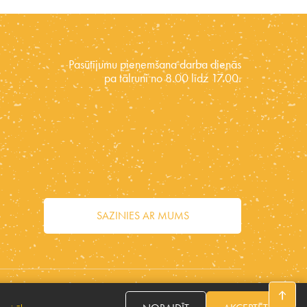
Pasūtījumu pieņemšana darba dienās
pa tālruni no 8.00 līdz 17.00.
SAZINIES AR MUMS
Seko mums