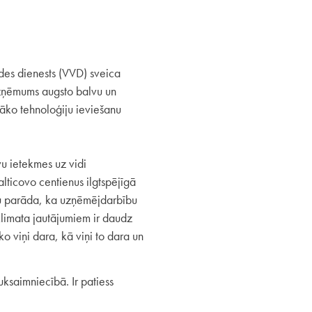
ides dienests (VVD) sveica
 Uzņēmums augsto balvu un
āko tehnoloģiju ieviešanu
vu ietekmes uz vidi
lticovo centienus ilgtspējīgā
nu parāda, ka uzņēmējdarbību
klimata jautājumiem ir daudz
 viņi dara, kā viņi to dara un
uksaimniecībā. Ir patiess