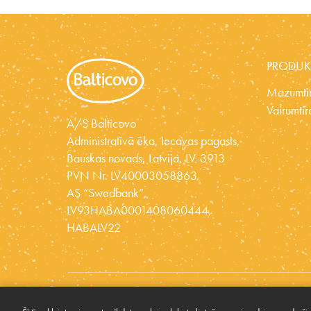
PRODUK
Mazumtir
Vairumtir
A/S Balticovo
Administratīvā ēka, Iecavas pagasts,
Bauskas novads, Latvija, LV-3913
PVN Nr. LV40003058863
AS “Swedbank”,
LV93HABA0001408060444,
HABALV22
© 2026 BALTICOVO