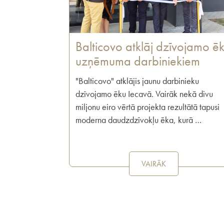
Balticovo atklāj dzīvojamo ē
uzņēmuma darbiniekiem
"Balticovo" atklājis jaunu darbinieku
dzīvojamo ēku Iecavā. Vairāk nekā divu
miljonu eiro vērtā projekta rezultātā tapusi
moderna daudzdzīvokļu ēka, kurā …
VAIRĀK