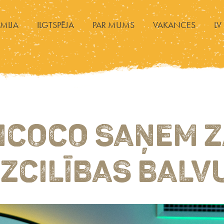
MIJA
ILGTSPĒJA
PAR MUMS
VAKANCES
LV
ICOCO SAŅEM 
IZCILĪBAS BALV