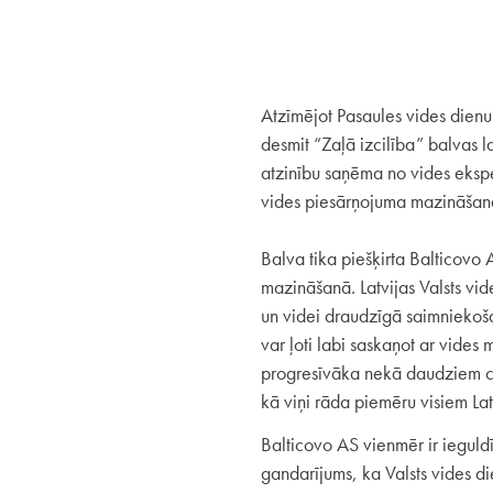
Atzīmējot Pasaules vides dienu 
desmit “Zaļā izcilība” balvas 
atzinību saņēma no vides ekspe
vides piesārņojuma mazināšan
Balva tika piešķirta Balticovo A
mazināšanā. Latvijas Valsts vid
un videi draudzīgā saimniekoš
var ļoti labi saskaņot ar vide
progresīvāka nekā daudziem cit
kā viņi rāda piemēru visiem Lat
Balticovo AS vienmēr ir ieguldīj
gandarījums, ka Valsts vides die