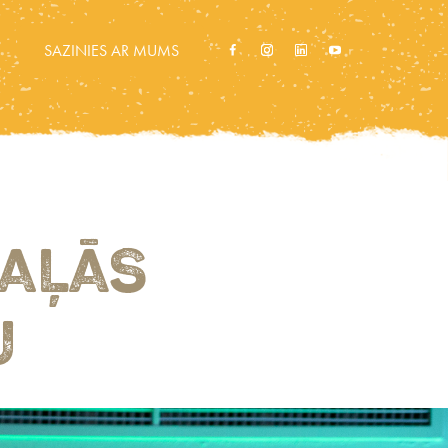
SAZINIES AR MUMS
ZAĻĀS
U