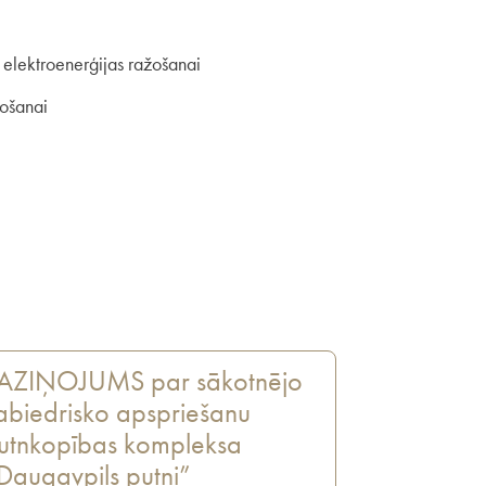
 elektroenerģijas ražošanai
tošanai
AZIŅOJUMS par sākotnējo
abiedrisko apspriešanu
utnkopības kompleksa
Daugavpils putni”