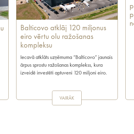
p
p
n
Balticovo atklāj 120 miljonus
ku
eiro vērtu olu ražošanas
kompleksu
Iecavā atklāts uzņēmuma “Balticovo” jaunais
ārpus sprostu ražošanas komplekss, kura
izveidē investēti aptuveni 120 miljoni eiro.
VAIRĀK