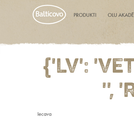
PRODUKTI
OLU AKADĒ
{'LV': 'V
'', '
Iecava