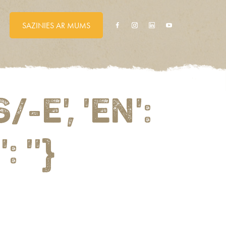
SAZINIES AR MUMS
-E', 'EN':
': ''}