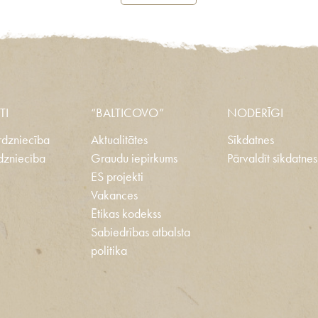
TI
“BALTICOVO”
NODERĪGI
dzniecība
Aktualitātes
Sīkdatnes
dzniecība
Graudu iepirkums
Pārvaldīt sīkdatnes
ES projekti
Vakances
Ētikas kodekss
Sabiedrības atbalsta
politika