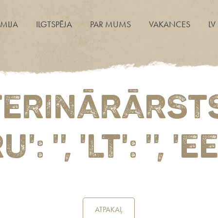
MIJA
ILGTSPĒJA
PAR MUMS
VAKANCES
LV
ETERINĀRĀRSTS/
RU': '', 'LT': '', 'EE
ATPAKAĻ