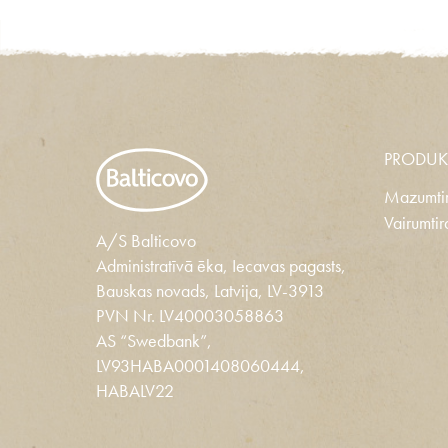
PRODUK
Mazumtir
Vairumtir
A/S Balticovo
Administratīvā ēka, Iecavas pagasts,
Bauskas novads, Latvija, LV-3913
PVN Nr. LV40003058863
AS “Swedbank”,
LV93HABA0001408060444,
HABALV22