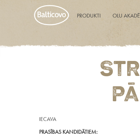
PRODUKTI
OLU AKADĒ
STR
PĀ
IECAVA
PRASĪBAS KANDIDĀTIEM: