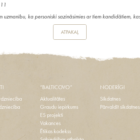
311
zmanību, ka personiski sazināsimies ar tiem kandidātiem, kas tik
ATPAKAĻ
TI
“BALTICOVO”
NODERĪGI
dzniecība
Aktualitātes
Sīkdatnes
dzniecība
Graudu iepirkums
Pārvaldīt sīkdatnes
ES projekti
Vakances
Ētikas kodekss
Sabiedrības atbalsta