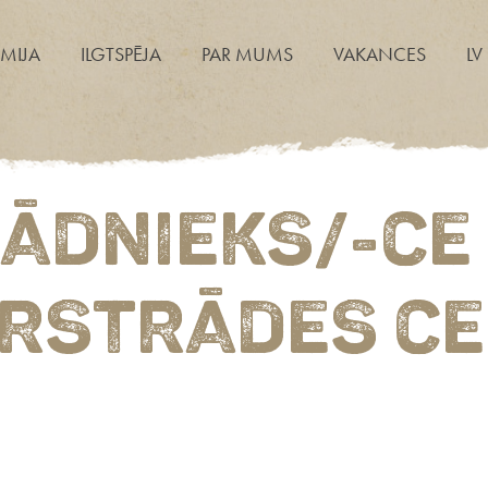
MIJA
ILGTSPĒJA
PAR MUMS
VAKANCES
LV
ĀDNIEKS/-CE
RSTRĀDES C