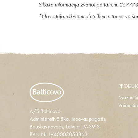
Sīkāka informācija zvanot pa tālruni: 25777
*Novērtējam ikvienu pieteikumu, tomēr vēršam u
PRODUK
Mazumtir
Vairumtir
A/S Balticovo
Administratīvā ēka, Iecavas pagasts,
Bauskas novads, Latvija, LV-3913
PVN Nr. LV40003058863