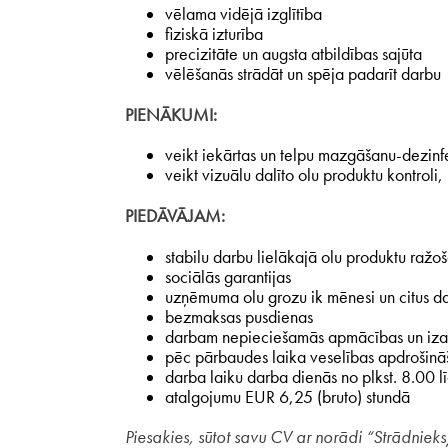
vēlama vidējā izglītība
fiziskā izturība
precizitāte un augsta atbildības sajūta
vēlēšanās strādāt un spēja padarīt darbu
PIENĀKUMI:
veikt iekārtas un telpu mazgāšanu-dezinfe
veikt vizuālu dalīto olu produktu kontrol
PIEDĀVĀJAM:
stabilu darbu lielākajā olu produktu ra
sociālās garantijas
uzņēmuma olu grozu ik mēnesi un citus d
bezmaksas pusdienas
darbam nepieciešamās apmācības un iza
pēc pārbaudes laika veselības apdrošināš
darba laiku darba dienās no plkst. 8.00 l
atalgojumu EUR 6,25 (bruto) stundā
Piesakies, sūtot savu CV ar norādi “Strādni