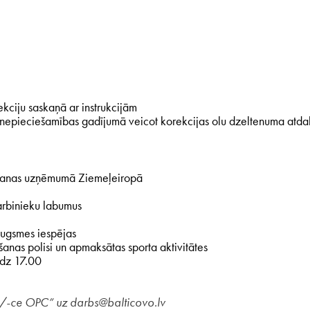
kciju saskaņā ar instrukcijām
i, nepieciešamības gadījumā veicot korekcijas olu dzeltenuma atda
žošanas uzņēmumā Ziemeļeiropā
arbinieku labumus
ugsmes iespējas
anas polisi un apmaksātas sporta aktivitātes
īdz 17.00
eks/-ce OPC” uz darbs@balticovo.lv