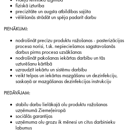
fiziskā izturība
precizitāte un augsta atbildības sajūta
vēlēšanās strādāt un spēja padarīt darbu
PIENĀKUMI:
nodrošināt precīzu produktu ražošanas - pasterizācijas
procesa norisi, t.sk. nepieciešamos sagatavošanās
darbus pirms procesa uzsākšanas
nodrošināt pakošanas iekārtas darbību un tās
uzturēšanu kārtībā
uzraudzīt iekārtu un sistēmu darbību
veikt telpas un iekārtas mazgāšanu un dezinfekciju,
saskaņā ar mazgāšanas dezinfekcijas instrukciju
PIEDĀVĀJAM:
stabilu darbu lielākajā olu produktu ražošanas
uzņēmumā Ziemeļeiropā
sociālās garantijas
uzņēmuma olu grozu ik mēnesi un citus darbinieku
labumus