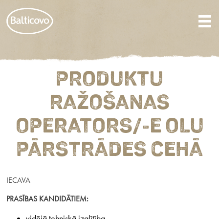
PRODUKTU
RAŽOŠANAS
OPERATORS/-E OLU
PĀRSTRĀDES CEHĀ
IECAVA
PRASĪBAS KANDIDĀTIEM:
vidējā tehniskā izglītība