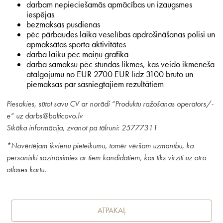
darbam nepieciešamās apmācības un izaugsmes
iespējas
bezmaksas pusdienas
pēc pārbaudes laika veselības apdrošināšanas polisi un
apmaksātas sporta aktivitātes
darba laiku pēc maiņu grafika
darba samaksu pēc stundas likmes, kas veido ikmēneša
atalgojumu no EUR 2700 EUR līdz 3100 bruto un
piemaksas par sasniegtajiem rezultātiem
Piesakies, sūtot savu CV ar norādi “Produktu ražošanas operators/-
e” uz darbs@balticovo.lv
Sīkāka informācija, zvanot pa tālruni: 25777311
*Novērtējam ikvienu pieteikumu, tomēr vēršam uzmanību, ka
personiski sazināsimies ar tiem kandidātiem, kas tiks virzīti uz otro
atlases kārtu.
ATPAKAĻ