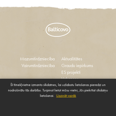
Mazumtirdzniecība
Aktualitātes
Vairumtirdzniecība
Graudu iepirkums
ES projekti
Vakances
Šī tīmekļvietne izmanto sīkdatnes, lai uzlabotu lietošanas pieredzi un
Ētikas kodekss
nodrošinātu tās darbību. Turpinot lietot mūsu vietni, Jūs piekrītat sīkdatņu
Sīkdatnes
Sabiedrības atbalsta
lietošanai.
Uzzināt vairāk
Pārvaldīt sīkdatnes
politika