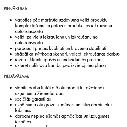
PIENĀKUMI:
vadoties pēc maršruta uzdevuma veikt produktu
komplektēšanu un gatavās produkcijas iekraušanu
autotransportā
veikt izejvielu iekraušanu un izkraušanu no
autotransporta
pārbaudīt preces kvalitāti un krāvuma stabilitāti
strādāt ar svītrkoda skeneri, veicot iekraušanas darbus
ievērot klientu īpašās un individuālās prasības
uzturēt noliktavā kārtību pēc izvietojuma plāna
PIEDĀVĀJAM:
stabilu darbu lielākajā olu produktu ražošanas
uzņēmumā Ziemeļeiropā
sociālās garantijas
uzņēmuma olu grozu ik mēnesi un citus darbinieku
labumus
darbam nepieciešamās apmācības un izaugsmes
iespējas