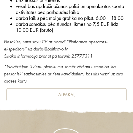
bezmaksas pusdienas
veselības apdrošināšanas polisi un apmaksātas sporta
aktivitātes pēc pārbaudes laika
darba laiku pēc maiņu grafika no plkst. 6.00 – 18.00
darba samaksu pēc stundas likmes no 7,5 EUR līdz
10.00 EUR (bruto)
Piesakies, sūtot savu CV ar norādi “Platformas operators-
ekspeditors” uz darbs@balticovo.lv
Sīkāka informācija zvanot pa tālruni: 25777311
*Novērtējam ikvienu pieteikumu, tomēr vēršam uzmanību, ka
personiski sazināsimies ar tiem kandidātiem, kas tiks virzīti uz otro
atlases kārtu.
ATPAKAĻ