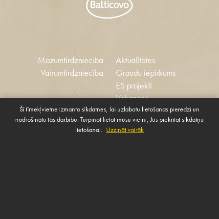
Mazumtirdzniecība
Aktualitātes
Vairumtirdzniecība
Graudu iepirkums
ES projekti
Vakances
Šī tīmekļvietne izmanto sīkdatnes, lai uzlabotu lietošanas pieredzi un
Ētikas kodekss
nodrošinātu tās darbību. Turpinot lietot mūsu vietni, Jūs piekrītat sīkdatņu
Sīkdatnes
Sabiedrības atbalsta
lietošanai.
Uzzināt vairāk
Pārvaldīt sīkdatnes
politika
SAZINIES AR MUMS
Rekvizīti