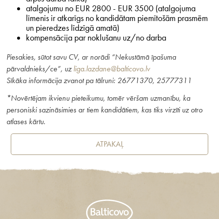
atalgojumu no EUR 2800 - EUR 3500 (atalgojuma
līmenis ir atkarīgs no kandidātam piemītošām prasmēm
un pieredzes līdzīgā amatā)
kompensācija par noklušanu uz/no darba
Piesakies, sūtot savu CV, ar norādi “Nekustāmā īpašuma
pārvaldnieks/ce”, uz
liga.lazdane@balticovo.lv
Sīkāka informācija zvanot pa tālruni: 26771370, 25777311
*Novērtējam ikvienu pieteikumu, tomēr vēršam uzmanību, ka
personiski sazināsimies ar tiem kandidātiem, kas tiks virzīti uz otro
atlases kārtu.
ATPAKAĻ