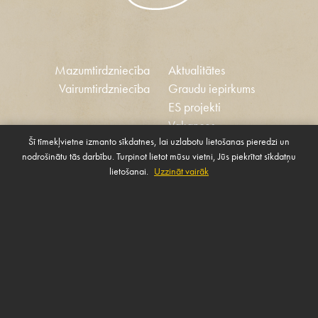
Mazumtirdzniecība
Aktualitātes
Vairumtirdzniecība
Graudu iepirkums
ES projekti
Vakances
Šī tīmekļvietne izmanto sīkdatnes, lai uzlabotu lietošanas pieredzi un
Ētikas kodekss
nodrošinātu tās darbību. Turpinot lietot mūsu vietni, Jūs piekrītat sīkdatņu
Sīkdatnes
Sabiedrības atbalsta
lietošanai.
Uzzināt vairāk
Pārvaldīt sīkdatnes
politika
SAZINIES AR MUMS
Rekvizīti