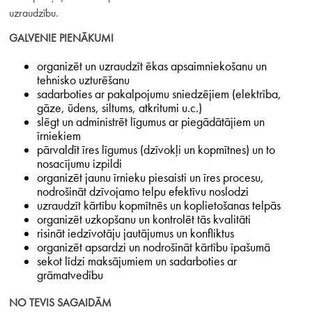
uzraudzību.
GALVENIE PIENĀKUMI
organizēt un uzraudzīt ēkas apsaimniekošanu un
tehnisko uzturēšanu
sadarboties ar pakalpojumu sniedzējiem (elektrība,
gāze, ūdens, siltums, atkritumi u.c.)
slēgt un administrēt līgumus ar piegādātājiem un
īrniekiem
pārvaldīt īres līgumus (dzīvokļi un kopmītnes) un to
nosacījumu izpildi
organizēt jaunu īrnieku piesaisti un īres procesu,
nodrošināt dzīvojamo telpu efektīvu noslodzi
uzraudzīt kārtību kopmītnēs un koplietošanas telpās
organizēt uzkopšanu un kontrolēt tās kvalitāti
risināt iedzīvotāju jautājumus un konfliktus
organizēt apsardzi un nodrošināt kārtību īpašumā
sekot līdzi maksājumiem un sadarboties ar
grāmatvedību
NO TEVIS SAGAIDĀM