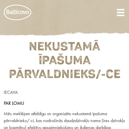
NEKUSTAMĀ
ĪPAŠUMA
PĀRVALDNIEKS/-CE
IECAVA
PAR LOMU
Mēs meklējam atbildīgu un organizētu nekustamā īpašuma
pārvaldnieku/-ci, kas nodrošinās daudzdzīvokļu nama (īres dzīvokļu
un kopmītņu) efektīvu apsaimniekošanu un ikdienas darbības