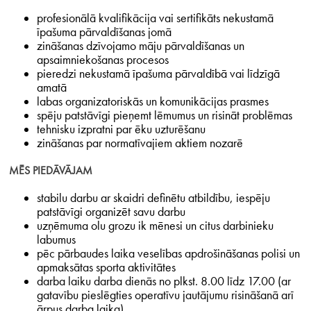
profesionālā kvalifikācija vai sertifikāts nekustamā
īpašuma pārvaldīšanas jomā
zināšanas dzīvojamo māju pārvaldīšanas un
apsaimniekošanas procesos
pieredzi nekustamā īpašuma pārvaldībā vai līdzīgā
amatā
labas organizatoriskās un komunikācijas prasmes
spēju patstāvīgi pieņemt lēmumus un risināt problēmas
tehnisku izpratni par ēku uzturēšanu
zināšanas par normatīvajiem aktiem nozarē
MĒS PIEDĀVĀJAM
stabilu darbu ar skaidri definētu atbildību, iespēju
patstāvīgi organizēt savu darbu
uzņēmuma olu grozu ik mēnesi un citus darbinieku
labumus
pēc pārbaudes laika veselības apdrošināšanas polisi un
apmaksātas sporta aktivitātes
darba laiku darba dienās no plkst. 8.00 līdz 17.00 (ar
gatavību pieslēgties operatīvu jautājumu risināšanā arī
ārpus darba laika)