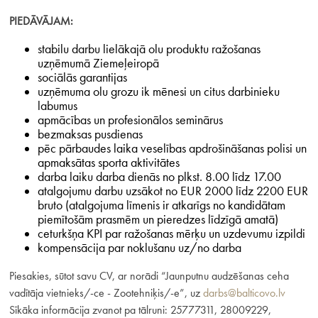
PIEDĀVĀJAM:
stabilu darbu lielākajā olu produktu ražošanas
uzņēmumā Ziemeļeiropā
sociālās garantijas
uzņēmuma olu grozu ik mēnesi un citus darbinieku
labumus
apmācības un profesionālos seminārus
bezmaksas pusdienas
pēc pārbaudes laika veselības apdrošināšanas polisi un
apmaksātas sporta aktivitātes
darba laiku darba dienās no plkst. 8.00 līdz 17.00
atalgojumu darbu uzsākot no EUR 2000 līdz 2200 EUR
bruto
(atalgojuma līmenis ir atkarīgs no kandidātam
piemītošām prasmēm un pieredzes līdzīgā amatā)
ceturkšņa KPI par ražošanas mērķu un uzdevumu izpildi
kompensācija par noklušanu uz/no darba
Piesakies, sūtot savu CV, ar norādi “Jaunputnu audzēšanas ceha
vadītāja vietnieks/-ce - Zootehniķis/-e”, uz
darbs@balticovo.lv
Sīkāka informācija zvanot pa tālruni: 25777311, 28009229,