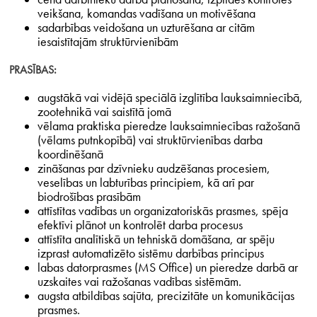
veikšana, komandas vadīšana un motivēšana
sadarbības veidošana un uzturēšana ar citām
iesaistītajām struktūrvienībām
PRASĪBAS:
augstākā vai vidējā speciālā izglītība lauksaimniecībā,
zootehnikā vai saistītā jomā
vēlama praktiska pieredze lauksaimniecības ražošanā
(vēlams putnkopībā) vai struktūrvienības darba
koordinēšanā
zināšanas par dzīvnieku audzēšanas procesiem,
veselības un labturības principiem, kā arī par
biodrošības prasībām
attīstītas vadības un organizatoriskās prasmes, spēja
efektīvi plānot un kontrolēt darba procesus
attīstīta analītiskā un tehniskā domāšana, ar spēju
izprast automatizēto sistēmu darbības principus
labas datorprasmes (MS Office) un pieredze darbā ar
uzskaites vai ražošanas vadības sistēmām.
augsta atbildības sajūta, precizitāte un komunikācijas
prasmes.