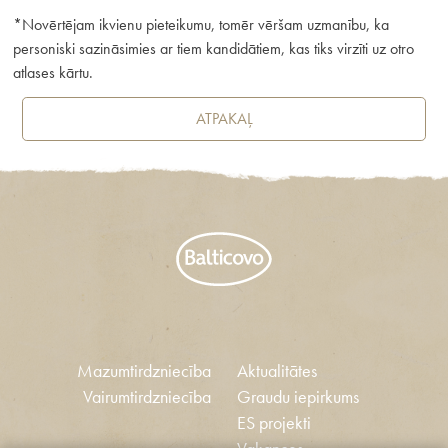
*Novērtējam ikvienu pieteikumu, tomēr vēršam uzmanību, ka
personiski sazināsimies ar tiem kandidātiem, kas tiks virzīti uz otro
atlases kārtu.
ATPAKAĻ
Mazumtirdzniecība
Aktualitātes
Vairumtirdzniecība
Graudu iepirkums
ES projekti