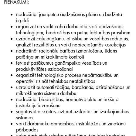
PIENĀKUMI:
nodrošināt jaunputnu audzēšanas plāna un budžeta
izpildi
organizēt un vadīt ceha darbu atbilstoši audzēšanas
tehnoloģijām, biodrošības un putnu labturības prasībām
uzraudzīt cāļu augšanu, attīstību un veselības rādītājus,
analizēt rezultātus un veikt nepieciešamās korekcijas
nodrošināt racionālu barības izmantošanu, ūdens
patēriņa un mikroklimata kontroli
ieviest pasākumus ganāmpulka veselības un
produktivitātes uzlabošanai
organizēt tehnoloģisko procesu nepārtrauktību un
operatīvi risināt tehniskas neatbilstības
uzraudzīt automatizācijas, barošanas, dzirdināšanas un
mikroklimata sistēmu darbību
nodrošināt biodrošības, normatīvo aktu un iekšējo
instrukciju ievērošanu
sagatavot atskaites, uzturēt uzskaites un izsekojamības
sistēmas
veikt darbinieku apmācības, instruktāžas un zināšanu
pārbaudes
ceha darbinieku darba plānošana, izpildes kontroles