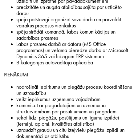
uzskaiti un izpratne par pavaddokumentiem
precizitāte un augsta atbildības sajūta par uzticēto
darbu
spēja patstāvīgi organizēt savu darbu un pārvaldīt
vairākus procesus vienlaikus
spēja strādāt komandā, labas komunikācijas un
sadarbības prasmes
Labas prasmes darbā ar datoru (MS Office
programmas) un vēlama pieredze darbā ar Microsoft
Dynamics 365 vai līdzīgām ERP sistēmām
B kategorijas autovadītāja apliecība
PIENĀKUMI
nodrošināt iepirkumu un piegāžu procesu koordinēšanu
un uzraudzību
veikt iepirkumus uzņēmuma vajadzībām
komunicēt ar piegādātājiem un uzņēmuma
struktūrvienībām par pasūtījumiem un piegādēm
sekot līdzi piegāžu, pasūtījumu un līgumu izpildei
(termiņi, apjomi, kvalitātes atbilstība)
uzraudzīt graudu un citu izejvielu piegāžu izpildi un
dokumentācijas atbilstību