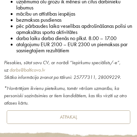
uzņēmuma olu grozu ik mēnesi un citus darbinieku
labumus
mācību un attīstības iespējas
bezmaksas pusdienas
pēc pārbaudes laika veselības apdrošināšanas polisi un
apmaksātas sporta aktivitātes
darba laiku darba dienās no plkst. 8.00 – 17.00
atalgojumu EUR 2100 – EUR 2300 un piemaksas par
sasniegtajiem rezultātiem
Piesakies, sūtot savu CV, ar norādi “Iepirkumu speciālists/-e”,
uz
darbs@balticovo.lv
Sīkāka informācija zvanot pa tālruni: 25777311, 28009229.
*Novērtējam ikvienu pieteikumu, tomēr vēršam uzmanību, ka
personiski sazināsimies ar tiem kandidātiem, kas tiks virzīti uz otro
atlases kārtu.
ATPAKAĻ