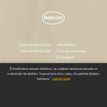
Mazumtirdzniecība
Aktualitātes
Vairumtirdzniecība
Graudu iepirkums
ES projekti
Vakances
Šī tīmekļvietne izmanto sīkdatnes, lai uzlabotu lietošanas pieredzi un
Ētikas kodekss
nodrošinātu tās darbību. Turpinot lietot mūsu vietni, Jūs piekrītat sīkdatņu
Sīkdatnes
Sabiedrības atbalsta
lietošanai.
Uzzināt vairāk
Pārvaldīt sīkdatnes
politika
SAZINIES AR MUMS