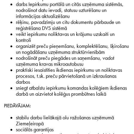
darbs Iepirkumu portālā un citās uzņēmuma sistēmās,
nodrošinot datu ievadi, statusu uzturēšanu un
informācijas aktualizēšanu
rēķinu, pavadzīmju un citu dokumentu pārbaude un
reģistrēšana DVS sistēmā
veikt iepirkumu noliktavas un krājumu uzskaiti un
kontroli
organizēt preču pieņemšanu, komplektēšanu, šķirošanu
un nogādāšanu uzņēmuma struktūrvienībām
nodrošināt preču piegādes un saņemšanu, vadot
uzņēmuma kravas mikroautobusu
praktiski iesaistīties ikdienas iepirkumu un noliktavas
procesos, t.sk. preču pārvietošanā un izkraušanas
darbos
sniegt atbalstu iepirkumu komandas kolēģiem ikdienas
darbā un aizvietot kolēģus prombūtnes laikā
PIEDĀVĀJAM:
stabilu darbu lielākajā olu ražošanas uzņēmumā
Ziemeļeiropā
sociālās garantijas