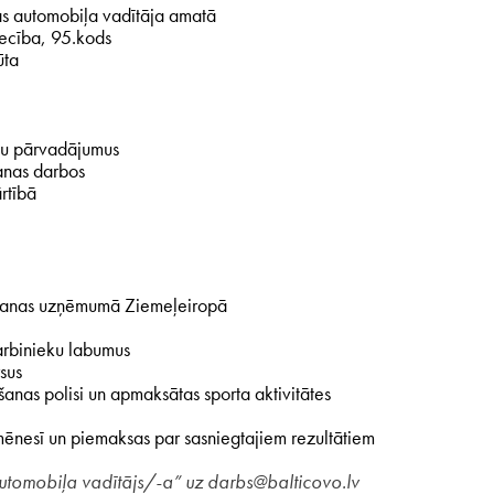
s automobiļa vadītāja amatā
iecība, 95.kods
ūta
avu pārvadājumus
šanas darbos
rtībā
žošanas uzņēmumā Ziemeļeiropā
arbinieku labumus
sus
anas polisi un apmaksātas sporta aktivitātes
nesī un piemaksas par sasniegtajiem rezultātiem
 automobiļa vadītājs/-a” uz darbs@balticovo.lv