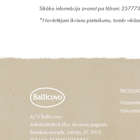
Sīkāka informācija zvanot pa tālruni: 257
*Novērtējam ikvienu pieteikumu, tomēr vēršam u
PRODUK
Mazumtir
Vairumtir
A/S Balticovo
Administratīvā ēka, Iecavas pagasts,
Bauskas novads, Latvija, LV-3913