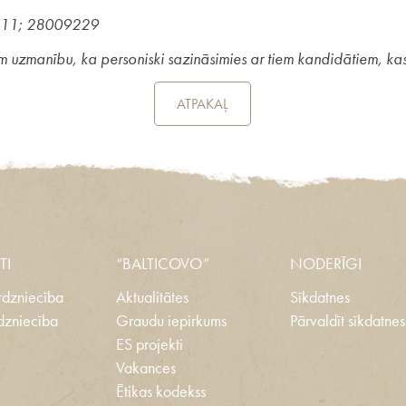
77311; 28009229
zmanību, ka personiski sazināsimies ar tiem kandidātiem, kas tik
ATPAKAĻ
TI
“BALTICOVO”
NODERĪGI
dzniecība
Aktualitātes
Sīkdatnes
dzniecība
Graudu iepirkums
Pārvaldīt sīkdatnes
ES projekti
Vakances
Ētikas kodekss