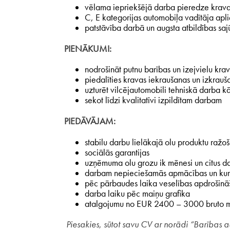
vēlama iepriekšējā darba pieredze krava
C, E kategorijas automobiļa vadītāja apl
patstāvība darbā un augsta atbildības saj
PIENĀKUMI:
nodrošināt putnu barības un izejvielu kr
piedalīties kravas iekraušanas un izkrau
uzturēt vilcējautomobili tehniskā darba kā
sekot līdzi kvalitatīvi izpildītam darbam
PIEDĀVĀJAM:
stabilu darbu lielākajā olu produktu ra
sociālās garantijas
uzņēmuma olu grozu ik mēnesi un citus d
darbam nepieciešamās apmācības un kur
pēc pārbaudes laika veselības apdrošināš
darba laiku pēc maiņu grafika
atalgojumu no EUR 2400 – 3000 bruto mē
Piesakies, sūtot savu CV ar norādi “Barības