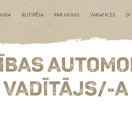
MIJA
ILGTSPĒJA
PAR MUMS
VAKANCES
LV
ĪBAS AUTOMO
VADĪTĀJS/-A