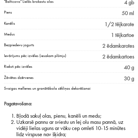
''Balticovo'' Lielās brokastu olas
4 gb
Piens
50 ml
Kanēlis
1/2 tējkarote
Medus
1 tējkartoe
Bezpiedevu jogurts
2 ēdamkarotes
Ievārījums pēc izvēles (iesakam plūmju)
2 ēdamkartoes
Rieksti pēc izvēles
40 g
Žāvētas dzērvenes
30 g
Svaigas mellenes un granātābola sēkliņas dekorēšanai
Pagatavošana:
Bļodā sakuļ olas, pienu, kanēli un medu;
Uzkarsē pannu ar sviestu un lej olu masu pannā, uz
vidēji lielas uguns ar vāku cep omleti 10-15 minūtes
līdz virspuse nav šķidra;