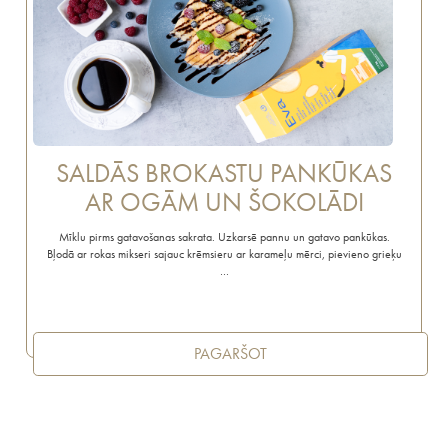
SALDĀS BROKASTU PANKŪKAS
AR OGĀM UN ŠOKOLĀDI
Mīklu pirms gatavošanas sakrata. Uzkarsē pannu un gatavo pankūkas.
Bļodā ar rokas mikseri sajauc krēmsieru ar karameļu mērci, pievieno grieķu
…
PAGARŠOT