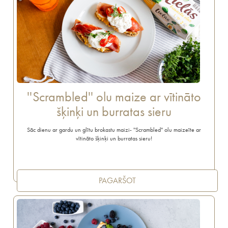
''Scrambled'' olu maize ar vītināto
šķinķi un burratas sieru
Sāc dienu ar gardu un glītu brokastu maizi- ''Scrambled'' olu maizeīte ar
vītināto šķinķi un burratas sieru!
PAGARŠOT