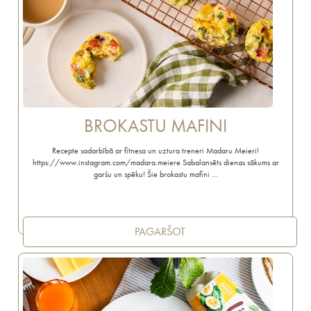
BROKASTU MAFINI
Recepte sadarbībā ar fitnesa un uztura treneri Madaru Meieri!
https://www.instagram.com/madara.meiere Sabalansēts dienas sākums ar
garšu un spēku! Šie brokastu mafini …
PAGARŠOT