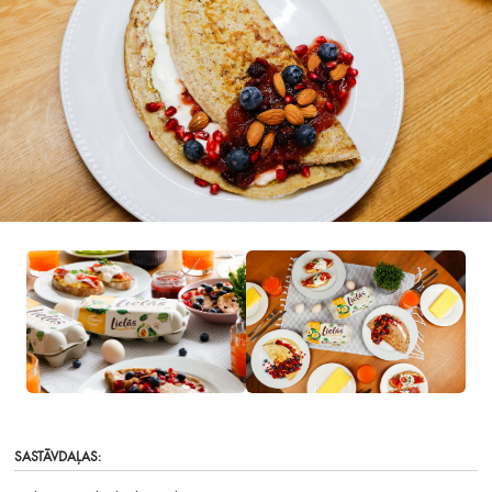
SASTĀVDAĻAS: