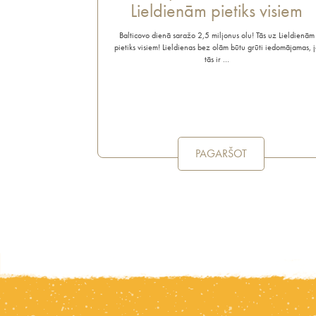
Lieldienām pietiks visiem
Balticovo dienā saražo 2,5 miljonus olu! Tās uz Lieldienām
pietiks visiem! Lieldienas bez olām būtu grūti iedomājamas, j
tās ir …
PAGARŠOT