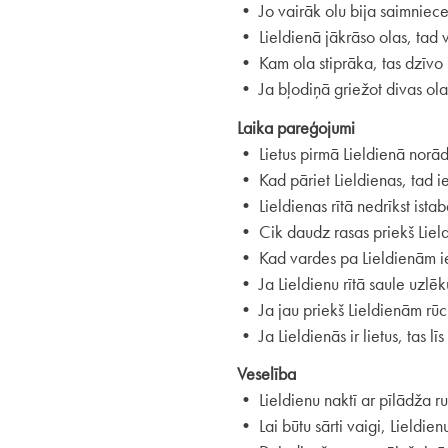
• Jo vairāk olu bija saimniece
• Lieldienā jākrāso olas, tad vi
• Kam ola stiprāka, tas dzīvo 
• Ja bļodiņā griežot divas ola
Laika pareģojumi
• Lietus pirmā Lieldienā norāda
• Kad pāriet Lieldienas, tad ies
• Lieldienas rītā nedrīkst istab
• Cik daudz rasas priekš Lield
• Kad vardes pa Lieldienām iet
• Ja Lieldienu rītā saule uzlēk
• Ja jau priekš Lieldienām rūc
• Ja Lieldienās ir lietus, tas l
Veselība
• Lieldienu naktī ar pīlādža ru
• Lai būtu sārti vaigi, Lieldie