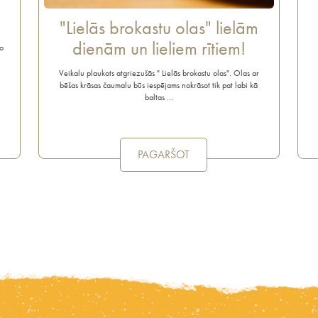
"Lielās brokastu olas" lielām
dienām un lieliem rītiem!
o
Veikalu plaukots atgriezušās " Lielās brokastu olas". Olas ar
bēšas krāsas čaumalu būs iespējams nokrāsot tik pat labi kā
baltas …
PAGARŠOT