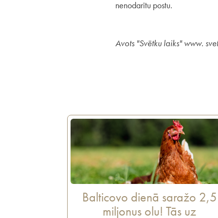
nenodarītu postu.
Avots "Svētku laiks" www. svet
Balticovo dienā saražo 2,5
miljonus olu! Tās uz