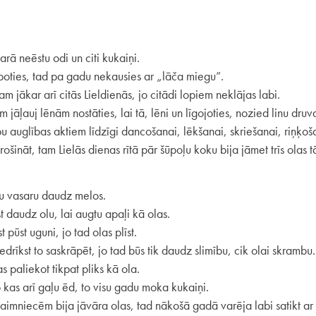
rā neēstu odi un citi kukaiņi.
oties, tad pa gadu nekausies ar „lāča miegu”.
m jākar arī citās Lieldienās, jo citādi lopiem neklājas labi.
 jāļauj lēnām nostāties, lai tā, lēni un līgojoties, nozied linu druv
 auglības aktiem līdzīgi dancošanai, lēkšanai, skriešanai, riņķoš
ināt, tam Lielās dienas rītā pār šūpoļu koku bija jāmet trīs olas tā
su vasaru daudz melos.
 daudz olu, lai augtu apaļi kā olas.
 pūst uguni, jo tad olas plīst.
drīkst to saskrāpēt, jo tad būs tik daudz slimību, cik olai skrambu.
 paliekot tikpat pliks kā ola.
o kas arī gaļu ēd, to visu gadu moka kukaiņi.
aimniecēm bija jāvāra olas, tad nākošā gadā varēja labi satikt ar