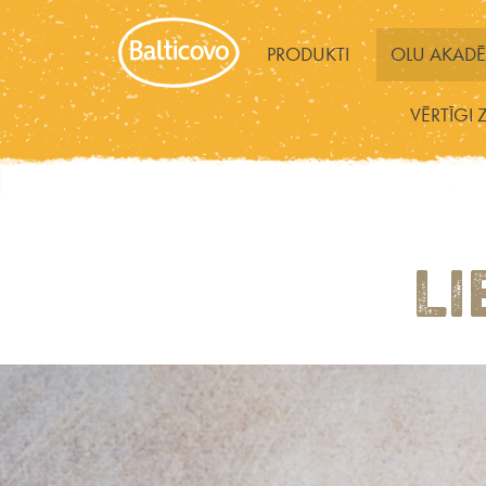
PRODUKTI
OLU AKADĒ
VĒRTĪGI 
LI