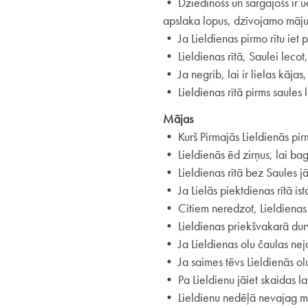
• Dziedinošs un sargājošs ir ū
apslaka lopus, dzīvojamo māju
• Ja Lieldienas pirmo rītu iet 
• Lieldienas rītā, Saulei lecot,
• Ja negrib, lai ir lielas kāja
• Lieldienas rītā pirms saules l
Mājas
• Kurš Pirmajās Lieldienās pir
• Lieldienās ēd zirņus, lai bag
• Lieldienas rītā bez Saules jā
• Ja Lielās piektdienas rītā i
• Citiem neredzot, Lieldienas r
• Lieldienas priekšvakarā durv
• Ja Lieldienas olu čaulas nej
• Ja saimes tēvs Lieldienās olu 
• Pa Lieldienu jāiet skaidas las
• Lieldienu nedēļā nevajag mal