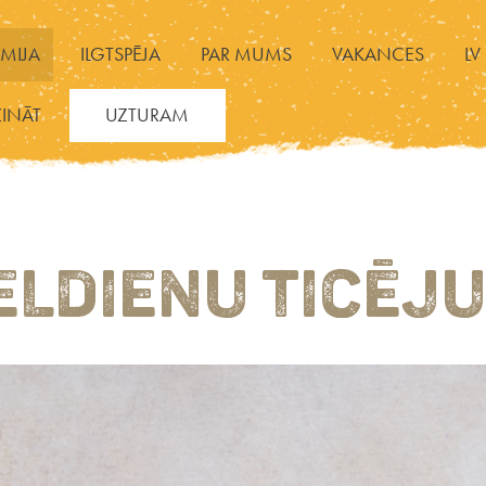
MIJA
ILGTSPĒJA
PAR MUMS
VAKANCES
LV
ZINĀT
UZTURAM
ELDIENU TICĒJ