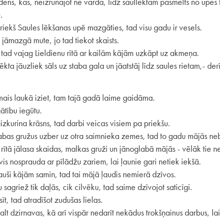
dens, kas, neizrunājot ne vārda, līdz saullēktam pasmelts no upes 
.
priekš Saules lēkšanas upē mazgāties, tad visu gadu ir vesels.
 jāmazgā mute, jo tad tiekot skaists.
s, tad vajag Lieldienu rītā ar kailām kājām uzkāpt uz akmeņa.
ēkta jāuzliek sāls uz staba gala un jāatstāj līdz saules rietam,- de
mais laukā iziet, tam tajā gadā laime gaidāma.
ātību iegūtu.
izkurina krāsns, tad darbi veicas visiem pa priekšu.
stabas gružus uzber uz otra saimnieka zemes, tad to gadu mājās ne
ītā jālasa skaidas, malkas gruži un jānoglabā mājās - vēlāk tie n
is nosprauda ar pīlādžu zariem, lai ļaunie gari netiek iekšā.
auši kājām samin, tad tai mājā ļaudis nemierā dzīvos.
sagriež tik daļās, cik cilvēku, tad saime dzīvojot saticīgi.
īt, tad atradīšot zudušas lielas.
t dzirnavas, kā arī vispār nedarīt nekādus trokšņainus darbus, la