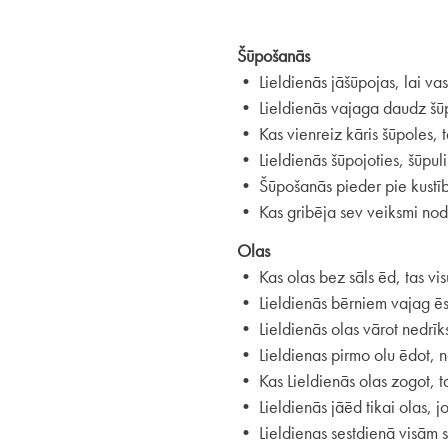
Šūpošanās
• Lieldienās jāšūpojas, lai vasa
• Lieldienās vajaga daudz šūp
• Kas vienreiz kāris šūpoles, ta
• Lieldienās šūpojoties, šūpulim
• Šūpošanās pieder pie kustību
• Kas gribēja sev veiksmi nodroš
Olas
• Kas olas bez sāls ēd, tas vi
• Lieldienās bērniem vajag ēst
• Lieldienās olas vārot nedrīkst
• Lieldienas pirmo olu ēdot, ne
• Kas Lieldienās olas zogot, tas
• Lieldienās jāēd tikai olas, j
• Lieldienas sestdienā visām s