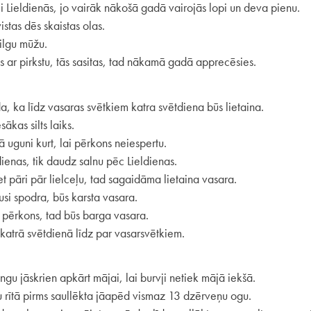
i Lieldienās, jo vairāk nākošā gadā vairojās lopi un deva pienu.
stas dēs skaistas olas.
ilgu mūžu.
s ar pirkstu, tās sasitas, tad nākamā gadā apprecēsies.
, ka līdz vasaras svētkiem katra svētdiena būs lietaina.
ākas silts laiks.
ā uguni kurt, lai pērkons neiespertu.
ienas, tik daudz salnu pēc Lieldienas.
 pāri pār lielceļu, tad sagaidāma lietaina vasara.
usi spodra, būs karsta vasara.
 pērkons, tad būs barga vasara.
īs katrā svētdienā līdz par vasarsvētkiem.
ngu jāskrien apkārt mājai, lai burvji netiek mājā iekšā.
nu rītā pirms saullēkta jāapēd vismaz 13 dzērveņu ogu.