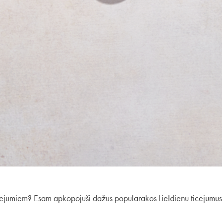
icējumiem? Esam apkopojuši dažus populārākos Lieldienu ticējumus