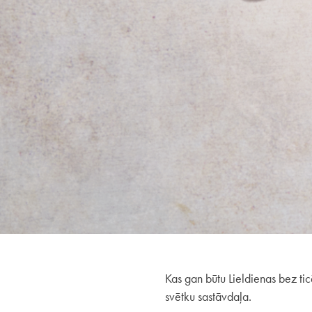
Kas gan būtu Lieldienas bez t
svētku sastāvdaļa.