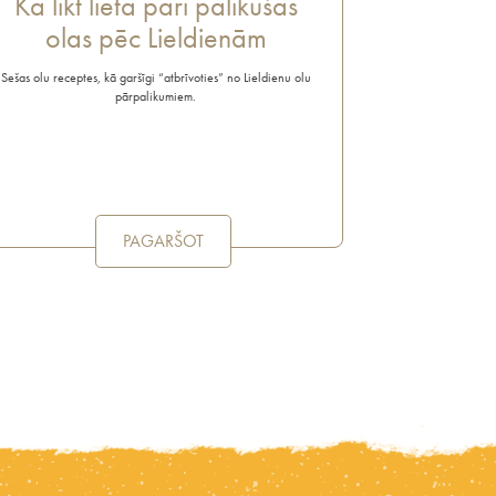
Kā likt lietā pāri palikušās
olas pēc Lieldienām
Sešas olu receptes, kā garšīgi “atbrīvoties” no Lieldienu olu
pārpalikumiem.
PAGARŠOT