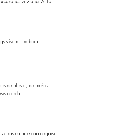
tecēšanas virzienā. Ar to
rīgs visām slimībām.
būs ne blusas, ne mušas.
esīs naudu.
i vētras un pērkona negaisi