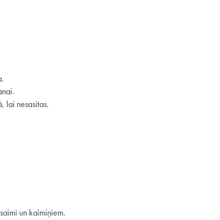
a.
anai.
, lai nesasitas.
 saimi un kaimiņiem.