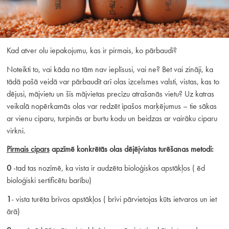
Kad atver olu iepakojumu, kas ir pirmais, ko pārbaudi?
Noteikti to, vai kāda no tām nav ieplīsusi, vai ne? Bet vai zināji, ka
tādā pašā veidā var pārbaudīt arī olas izcelsmes valsti, vistas, kas to
dējusi, mājvietu un šīs mājvietas precīzu atrašanās vietu? Uz katras
veikalā nopērkamās olas var redzēt īpašos marķējumus – tie sākas
ar vienu ciparu, turpinās ar burtu kodu un beidzas ar vairāku ciparu
virkni.
Pirmais cipars
apzīmē konkrētās olas dējējvistas turēšanas metodi:
0
-tad tas nozīmē, ka vista ir audzēta bioloģiskos apstākļos ( ēd
bioloģiski sertificētu barību)
1
- vista turēta brīvos apstākļos ( brīvi pārvietojas kūts ietvaros un iet
ārā)