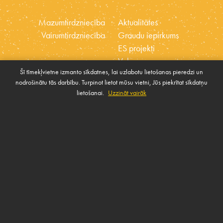
Mazumtirdzniecība
Aktualitātes
Vairumtirdzniecība
Graudu iepirkums
ES projekti
Vakances
Šī tīmekļvietne izmanto sīkdatnes, lai uzlabotu lietošanas pieredzi un
Ētikas kodekss
nodrošinātu tās darbību. Turpinot lietot mūsu vietni, Jūs piekrītat sīkdatņu
Sīkdatnes
Sabiedrības atbalsta
lietošanai.
Uzzināt vairāk
Pārvaldīt sīkdatnes
politika
SAZINIES AR MUMS
Rekvizīti