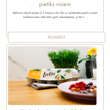
pietiks visiem
Balticovo dienā saražo 2,5 miljonus olu! Tās uz Lieldienām pietiks visiem!
Lieldienas bez olām būtu grūti iedomājamas, jo tās ir …
PAGARŠOT