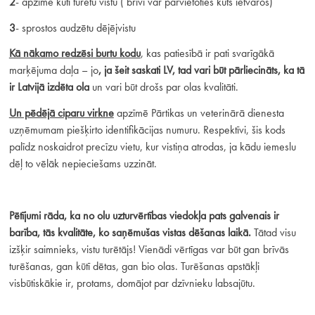
2
- apzīmē kūtī turētu vistu ( brīvi var pārvietoties kūts ietvaros)
3
- sprostos audzētu dējējvistu
Kā nākamo redzēsi burtu kodu
, kas patiesībā ir pati svarīgākā
marķējuma daļa – jo
,
ja šeit saskati LV, tad vari būt pārliecināts, ka tā
ir Latvijā izdēta ola
un vari būt drošs par olas kvalitāti.
Un pēdējā ciparu virkne
apzīmē Pārtikas un veterinārā dienesta
uzņēmumam piešķirto identifikācijas numuru. Respektīvi, šis kods
palīdz noskaidrot precīzu vietu, kur vistiņa atrodas, ja kādu iemeslu
dēļ to vēlāk nepieciešams uzzināt.
P
ētījumi rāda, ka no olu uzturvērtības viedokļa pats galvenais ir
barība, tās kvalitāte, ko saņēmušas vistas dēšanas laikā.
Tātad visu
izšķir saimnieks, vistu turētājs! Vienādi vērtīgas var būt gan brīvās
turēšanas, gan kūtī dētas, gan bio olas. Turēšanas apstākļi
visbūtiskākie ir, protams, domājot par dzīvnieku labsajūtu.