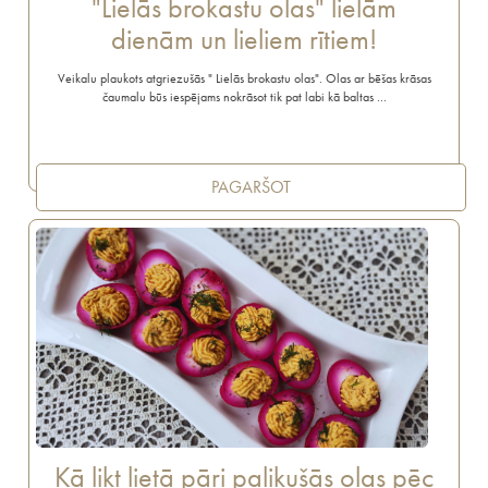
"Lielās brokastu olas" lielām
dienām un lieliem rītiem!
Veikalu plaukots atgriezušās " Lielās brokastu olas". Olas ar bēšas krāsas
čaumalu būs iespējams nokrāsot tik pat labi kā baltas …
PAGARŠOT
Kā likt lietā pāri palikušās olas pēc