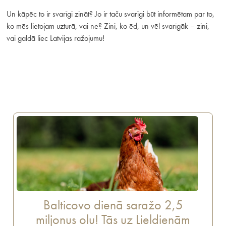
Un kāpēc to ir svarīgi zināt? Jo ir taču svarīgi būt informētam par to,
ko mēs lietojam uzturā, vai ne? Zini, ko ēd, un vēl svarīgāk – zini,
vai galdā liec Latvijas ražojumu!
Balticovo dienā saražo 2,5
miljonus olu! Tās uz Lieldienām