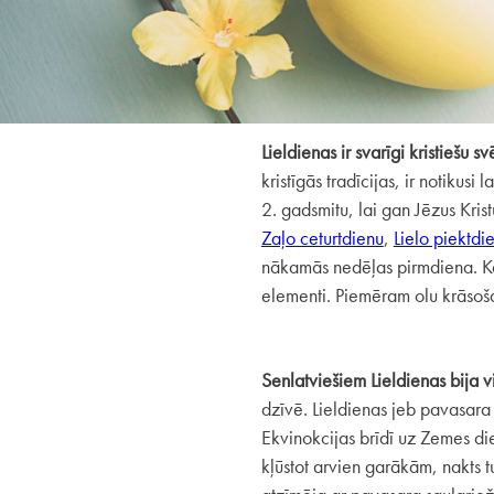
Lieldienas ir svarīgi kristiešu sv
kristīgās tradīcijas, ir notikus
2. gadsmitu, lai gan Jēzus Kris
Zaļo ceturtdienu
,
Lielo piektdi
nākamās nedēļas pirmdiena. Katr
elementi. Piemēram olu krāsoš
Senlatviešiem Lieldienas bija 
dzīvē. Lieldienas jeb pavasara 
Ekvinokcijas brīdī uz Zemes di
kļūstot arvien garākām, nakts 