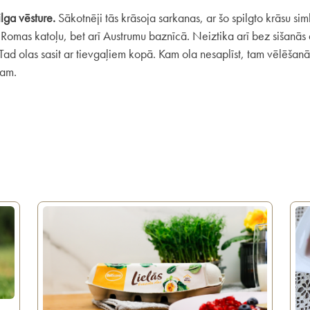
ilga vēsture.
Sākotnēji tās krāsoja sarkanas, ar šo spilgto krāsu sim
Romas katoļu, bet arī Austrumu baznīcā. Neiztika arī bez sišanās 
d olas sasit ar tievgaļiem kopā. Kam ola nesaplīst, tam vēlēšanās
kam.