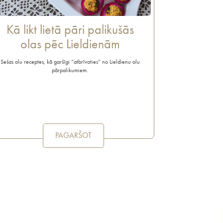
Kā likt lietā pāri palikušās
olas pēc Lieldienām
Sešas olu receptes, kā garšīgi “atbrīvoties” no Lieldienu olu
pārpalikumiem.
PAGARŠOT