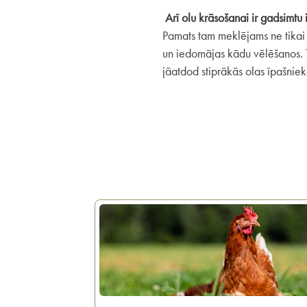
Arī olu krāsošanai ir gadsimtu 
Pamats tam meklējams ne tikai 
un iedomājas kādu vēlēšanos. Ta
jāatdod stiprākās olas īpašnie