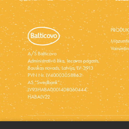
PRODUK
Mazumtir
Vairumtir
A/S Balticovo
Administratīvā ēka, Iecavas pagasts,
Bauskas novads, Latvija, LV-3913
PVN Nr. LV40003058863
AS “Swedbank”,
LV93HABA0001408060444,
HABALV22
© 2026 BALTICOVO