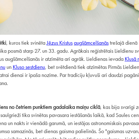
ētki
, kuros tiek svinēta
Jēzus Kristus
augšāmcelšanās
trešajā dienā
i laika posmā starp 27. un 33. gadu. Agrākais reģistrētais Lieldienu s
tus augšāmcelšanās ir atzīmēta arī agrāk. Lieldienas ievada
Klusā 
enu
un
Kluso sestdienu
, bet svētdienā tiek atzīmētas Pirmās Lieldien
ai dienai ir īpaša nozīme. Par tradīciju kļuvuši arī daudzi pagāni
ana.
viens no četriem punktiem gadalaika maiņu ciklā
, kas bija svarīgi 
saulgrieži tika svinētas pavasara iestāšanās laikā, kad Saules cen
ena un nakts ir vienādā garumā, un iestājas astronomiskais pavasa
tumsa samazinās, bet dienas gaisma palielinās. Šo "gaismas uzvaru