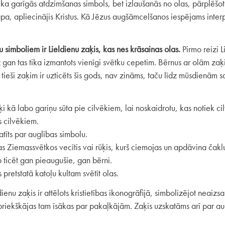
lvēka garīgās atdzimšanas simbols, bet izlaušanās no olas, pārplēšo
a, apliecinājis Kristus. Kā Jēzus augšāmcelšanos iespējams interpr
u simboliem ir Lieldienu zaķis, kas nes krāsainas olas.
Pirmo reizi 
 gan tas tika izmantots vienīgi svētku cepetim. Bērnus ar olām za
ieši zaķim ir uzticēts šis gods, nav zināms, taču līdz mūsdienām s
 kā labo gariņu sūta pie cilvēkiem, lai noskaidrotu, kas notiek cil
s cilvēkiem.
atīts par auglības simbolu.
 kas Ziemassvētkos vecītis vai rūķis, kurš ciemojas un apdāvina čak
b ticēt gan pieaugušie, gan bērni.
 pretstatā katoļu kultam svētīt olas.
ienu zaķis ir attēlots kristietības ikonogrāfijā, simbolizējot neaizs
 priekškājas tam īsākas par pakaļkājām. Zaķis uzskatāms arī par au