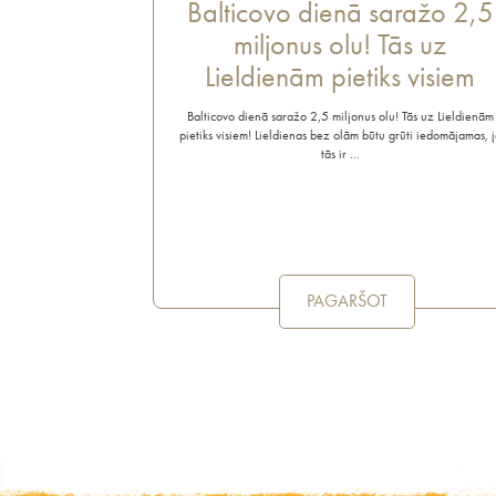
Balticovo dienā saražo 2,5
miljonus olu! Tās uz
Lieldienām pietiks visiem
Balticovo dienā saražo 2,5 miljonus olu! Tās uz Lieldienām
pietiks visiem! Lieldienas bez olām būtu grūti iedomājamas, j
tās ir …
PAGARŠOT