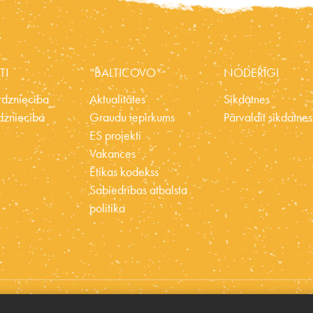
TI
“BALTICOVO”
NODERĪGI
dzniecība
Aktualitātes
Sīkdatnes
dzniecība
Graudu iepirkums
Pārvaldīt sīkdatnes
ES projekti
Vakances
Ētikas kodekss
Sabiedrības atbalsta
politika