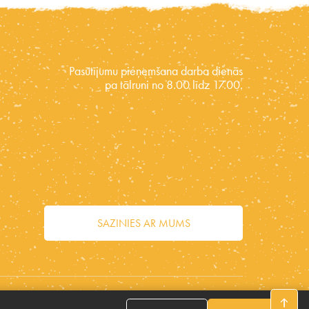
Pasūtījumu pieņemšana darba dienās
pa tālruni no 8.00 līdz 17.00.
SAZINIES AR MUMS
Seko mums