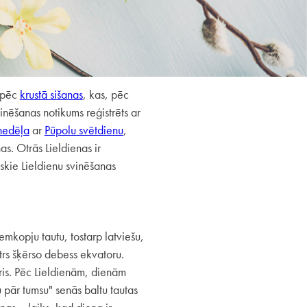
 pēc
krustā sišanas
, kas, pēc
vinēšanas notikums reģistrēts ar
nedēļa
ar
Pūpolu svētdienu
,
as. Otrās Lieldienas ir
skie Lieldienu svinēšanas
zemkopju tautu, tostarp latviešu,
trs šķērso debess ekvatoru.
ris. Pēc Lieldienām, dienām
 pār tumsu" senās baltu tautas