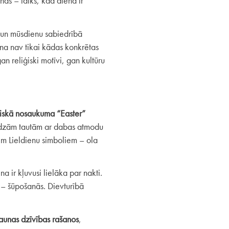
as – laiks, kad diena ir
mu un mūsdienu sabiedrībā
na nav tikai kādas konkrētas
gan reliģiski motīvi, gan kultūru
gliskā nosaukuma “Easter”
Daudzām tautām ar dabas atmodu
jiem Lieldienu simboliem – ola
a ir kļuvusi lielāka par nakti.
a – šūpošanās. Dievturībā
jaunas dzīvības rašanos
,