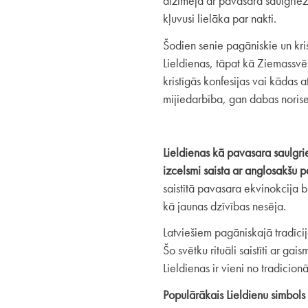
atzīmēja ar pavasara saulgriežu
kļuvusi lielāka par nakti.
Šodien senie pagāniskie un kris
Lieldienas, tāpat kā Ziemassvē
kristīgās konfesijas vai kādas at
mijiedarbība, gan dabas norises
Lieldienas kā pavasara saulgrie
izcelsmi saista ar anglosakšu p
saistītā pavasara ekvinokcija bi
kā jaunas dzīvības nesēja.
Latviešiem pagāniskajā tradīcijā
Šo svētku rituāli saistīti ar ga
Lieldienas ir vieni no tradicio
Populārākais Lieldienu simbols