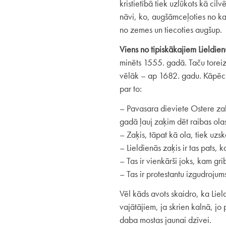
kristietībā tiek uzlūkots kā ci
nāvi, ko, augšāmceļoties no kap
no zemes un tiecoties augšup.
Viens no tipiskākajiem Lieldien
minēts 1555. gadā. Taču toreiz
vēlāk – ap 1682. gadu. Kāpēc t
par to:
– Pavasara dieviete Ostere zaķi
gadā ļauj zaķim dēt raibas ola
– Zaķis, tāpat kā ola, tiek uzsk
– Lieldienās zaķis ir tas pats,
– Tas ir vienkārši joks, kam gri
– Tas ir protestantu izgudrojums
Vēl kāds avots skaidro, ka Lield
vajātājiem, ja skrien kalnā, jo
daba mostas jaunai dzīvei.