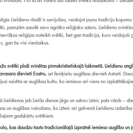
 svinībām. No tā arī varētu būt radies svētku nosaukums – Lieldien
tīgie Lieldienu rituāli ir savijušies, veidojot jaunu tradīciju kopu
tki, pamzām zaudē savu agrāko reliģisko saturu. Lieldienu svinēša
sevišķas reliģijas noteikti svētki, bet gan tradīcija, kuru veidojuši 
, gan tie visi vienlaikus.
žu svētki plaši svinētas pirmskristietiskajā laikmetā. Lieldienu an
avasara dievieti Eostru,
arī feniķiešu auglības dievieti Astarti. 
jusi saistīta ar auglības kultu, ko iemieso arī viens no izplatītāka
 Lieldienas jeb Lielās dienas jēgu un saturu izteic pats vārds – dien
ismas un auglības vairošanu, ko izteic arī galvenā Lieldienu izdarīb
nālajiem gadskārtu svētkiem.
 ola, kas daudzu tautu tradicionālajā izpratnē iemieso auglību un 