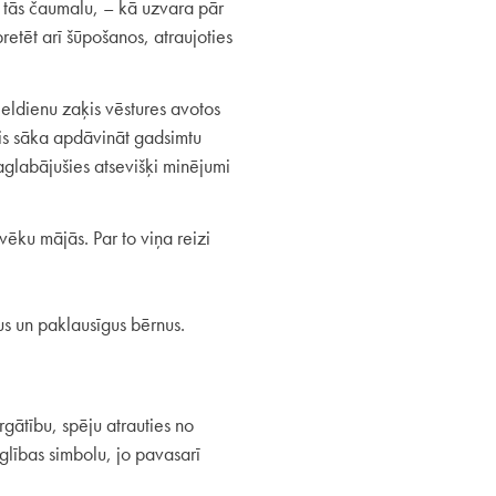
t tās čaumalu, – kā uzvara pār
etēt arī šūpošanos, atraujoties
Lieldienu zaķis vēstures avotos
ķis sāka apdāvināt gadsimtu
aglabājušies atsevišķi minējumi
vēku mājās. Par to viņa reizi
lus un paklausīgus bērnus.
argātību, spēju atrauties no
glības simbolu, jo pavasarī