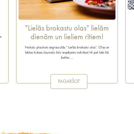
"Lielās brokastu olas" lielām
dienām un lieliem rītiem!
o
Veikalu plaukots atgriezušās " Lielās brokastu olas". Olas ar
bēšas krāsas čaumalu būs iespējams nokrāsot tik pat labi kā
baltas …
PAGARŠOT