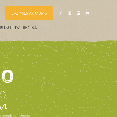
SAZINIES AR MUMS
IRUMTIRDZNIECĪBA
IO
/L
eejamais olu izmērs