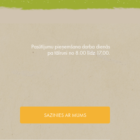
Pasūtījumu pieņemšana darba dienās
pa tālruni no 8.00 līdz 17.00.
SAZINIES AR MUMS