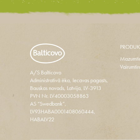
PRODUK
Mazumtir
Vairumtir
A/S Balticovo
Administratīvā ēka, Iecavas pagasts,
Bauskas novads, Latvija, LV-3913
PVN Nr. LV40003058863
AS “Swedbank”,
LV93HABA0001408060444,
HABALV22