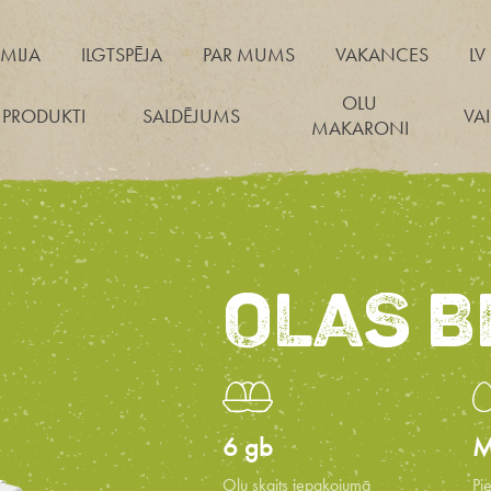
MIJA
ILGTSPĒJA
PAR MUMS
VAKANCES
LV
OLU
 PRODUKTI
SALDĒJUMS
VA
MAKARONI
OLAS B
6 gb
M
Olu skaits iepakojumā
Pi