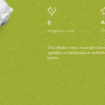
A
0
Ka
Audzēšanas veids
Olas dējušas vistas, kuras dzīvo brīv
apstākļos un tiek barotas ar sertificē
barību.