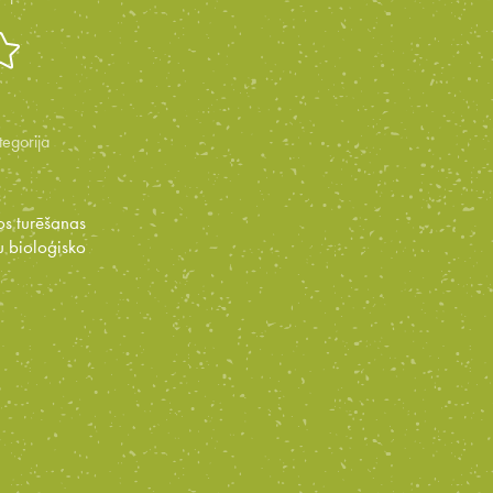
tegorija
os turēšanas
tu bioloģisko