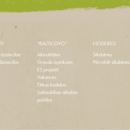
TI
“BALTICOVO”
NODERĪGI
dzniecība
Aktualitātes
Sīkdatnes
dzniecība
Graudu iepirkums
Pārvaldīt sīkdatnes
ES projekti
Vakances
Ētikas kodekss
Sabiedrības atbalsta
politika