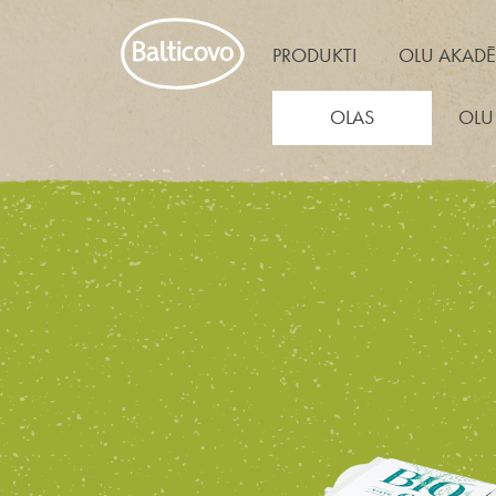
PRODUKTI
OLU AKADĒ
OLAS
OLU