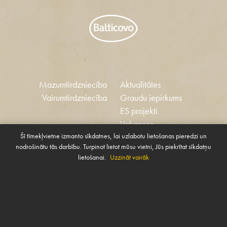
Mazumtirdzniecība
Aktualitātes
Vairumtirdzniecība
Graudu iepirkums
ES projekti
Vakances
Šī tīmekļvietne izmanto sīkdatnes, lai uzlabotu lietošanas pieredzi un
Ētikas kodekss
nodrošinātu tās darbību. Turpinot lietot mūsu vietni, Jūs piekrītat sīkdatņu
Sīkdatnes
Sabiedrības atbalsta
lietošanai.
Uzzināt vairāk
Pārvaldīt sīkdatnes
politika
SAZINIES AR MUMS