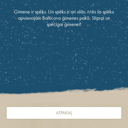
Ģimene ir spēks. Un spēks ir arī olās. Mēs šo spēku
apvienojām Balticovo ģimenes pakā. Stiprai un
spēcīgai ģimenei!
ATPAKAĻ