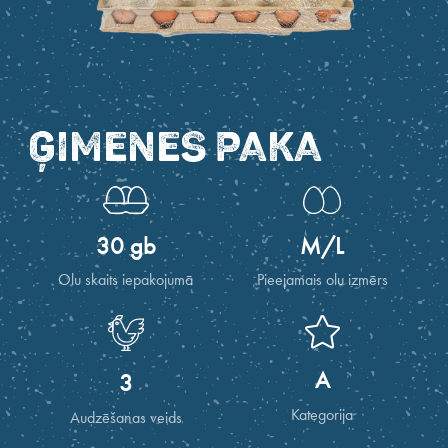
ĢIMENES PAKA
30 gb
M/L
Olu skaits iepakojumā
Pieejamais olu izmērs
A
3
Kategorija
Audzēšanas veids