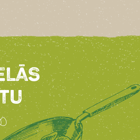
ELĀS
TU