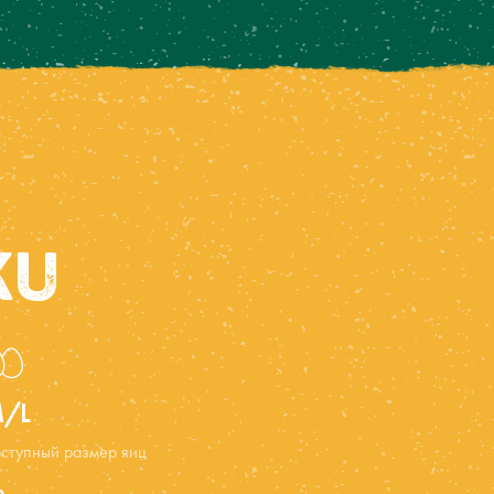
KU
/L
ступный размер яиц