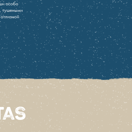
аши особо
, тушеными
 отличной
tas