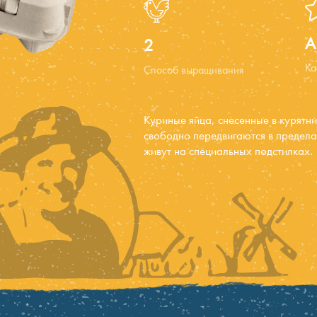
A
2
Ка
Способ выращивания
Куриные яйца, снесенные в курятни
свободно передвигаются в предела
живут на специальных подстилках.