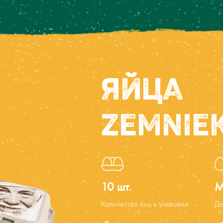
ЯЙЦА
ZEMNIE
10 шт.
M
Количество яиц в упаковке
До