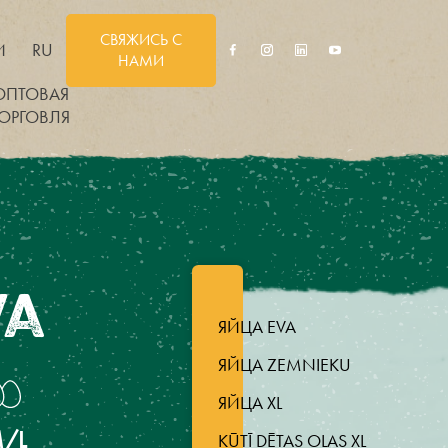
СВЯЖИСЬ С
И
RU
НАМИ
ОПТОВАЯ
ТОРГОВЛЯ
VA
ЯЙЦА EVA
ЯЙЦА ZEMNIEKU
ЯЙЦА XL
/L
KŪTĪ DĒTAS OLAS XL