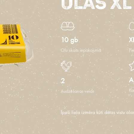
olas XL
10 gb
X
Olu skaits iepakojumā
Pi
A
2
Ka
Audzēšanas veids
Īpaši liela izmēra kūtī dētas vistu ola