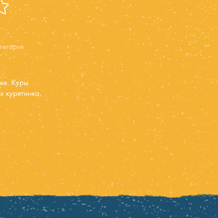
тегория
ке. Куры
х курятника,