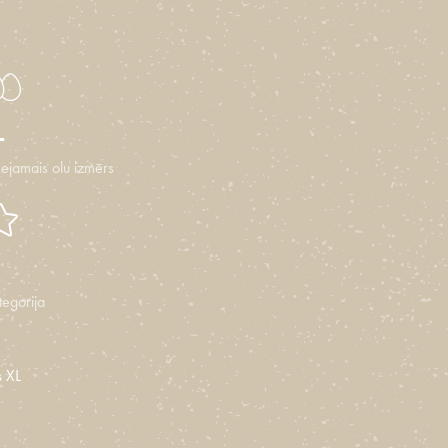
L
eejamais olu izmērs
tegorija
s XL