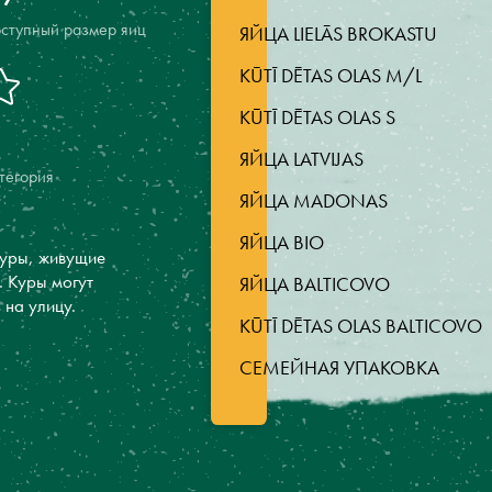
ступный размер яиц
ЯЙЦА LIELĀS BROKASTU
KŪTĪ DĒTAS OLAS M/L
KŪTĪ DĒTAS OLAS S
ЯЙЦА LATVIJAS
тегория
ЯЙЦА MADONAS
ЯЙЦА BIO
куры, живущие
. Куры могут
ЯЙЦА BALTICOVO
 на улицу.
KŪTĪ DĒTAS OLAS BALTICOVO
СЕМЕЙНАЯ УПАКОВКА