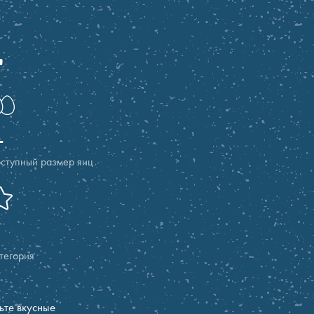
L
L
ступный размер яиц
тегория
ьте вкусные