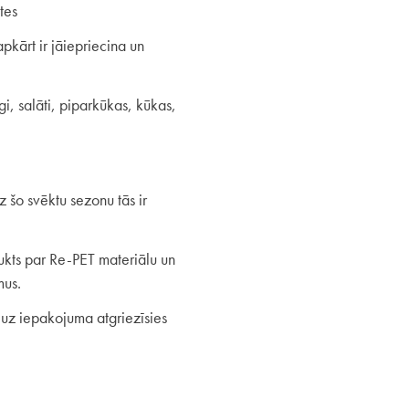
ntes
pkārt ir jāiepriecina un
, salāti, piparkūkas, kūkas,
 šo svēktu sezonu tās ir
ukts par Re-PET materiālu un
mus.
m uz iepakojuma atgriezīsies