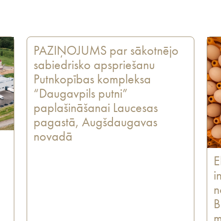
PAZIŅOJUMS par sākotnējo
sabiedrisko apspriešanu
Putnkopības kompleksa
“Daugavpils putni”
paplašināšanai Laucesas
pagastā, Augšdaugavas
novadā
E
i
n
B
m