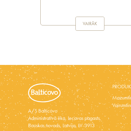
VAIRĀK
PRODUK
Mazumtir
Vairumtir
A/S Balticovo
Administratīvā ēka, Iecavas pagasts,
Bauskas novads, Latvija, LV-3913