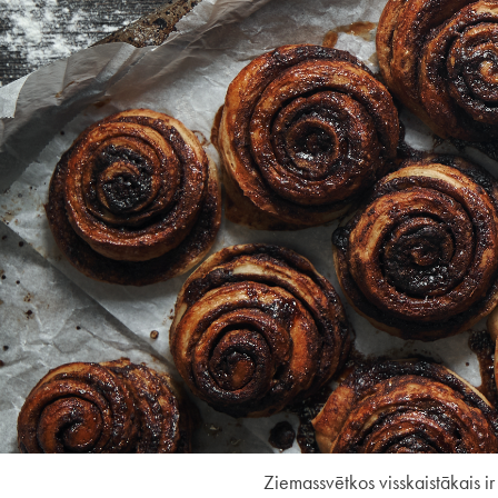
Ziemassvētkos visskaistākais i