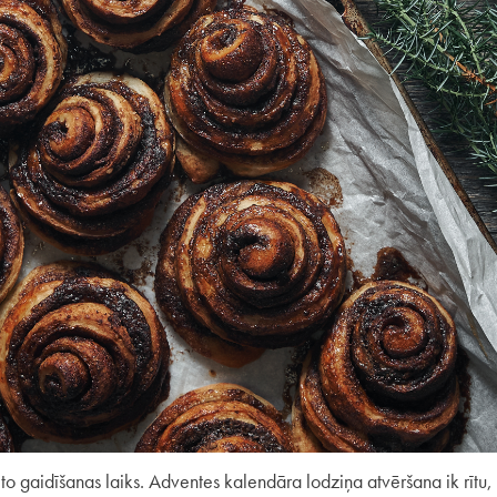
r to gaidīšanas laiks. Adventes kalendāra lodziņa atvēršana ik rīt