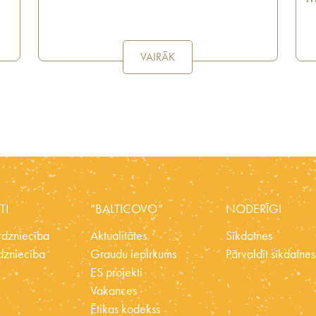
VAIRĀK
TI
“BALTICOVO”
NODERĪGI
dzniecība
Aktualitātes
Sīkdatnes
dzniecība
Graudu iepirkums
Pārvaldīt sīkdatnes
ES projekti
Vakances
Ētikas kodekss