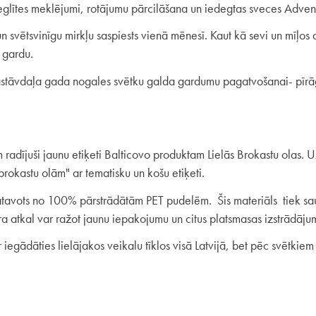
eglītes meklējumi, rotājumu pārcilāšana un iedegtas sveces Adve
 svētsvinīgu mirkļu saspiests vienā mēnesī. Kaut kā sevi un mīļos a
i gardu.
astāvdaļa gada nogales svētku galda gardumu pagatvošanai- pīrāgi
adījuši jaunu etiķeti Balticovo produktam Lielās Brokastu olas. Uz
rokastu olām" ar tematisku un košu etiķeti.
atavots no 100% pārstrādātām PET pudelēm. Šis materiāls tiek sa
ra atkal var ražot jaunu iepakojumu un citus platsmasas izstrādāju
iegādāties lielājakos veikalu tīklos visā Latvijā, bet pēc svētkie