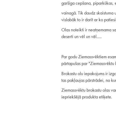
garšīga cepšana, piparkūkas, 
vainagā. Tik daudz skaistuma un
vislabāk to ir darīt ar ko paties
Olas noteikti ir neatņemama s
deserti un vēl un vēl.....
Par godu Ziemassvēktiem esam r
pārtapušas par "Ziemassvēktu b
Brokastu olu iepakojums ir izg
tas pakļaujas pārstrādei, no ku
Ziemassvēktu brokastu olas var 
iepriekšējā produkta etiķete.