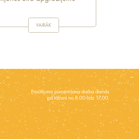
VAIRĀK
Pasūtījumu pieņemšana darba dienās
pa tālruni no 8.00 līdz 17.00.