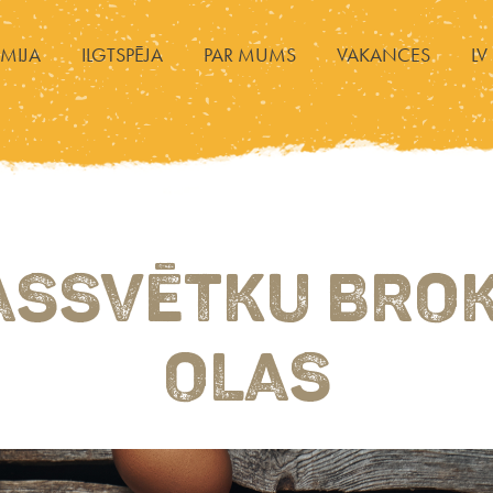
MIJA
ILGTSPĒJA
PAR MUMS
VAKANCES
LV
ASSVĒTKU BRO
OLAS