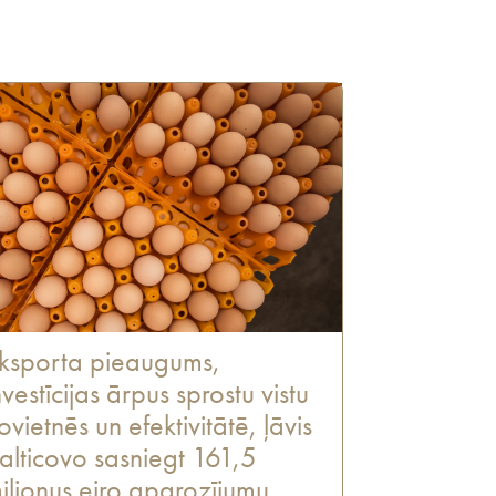
ksporta pieaugums,
nvestīcijas ārpus sprostu vistu
ovietnēs un efektivitātē, ļāvis
alticovo sasniegt 161,5
iljonus eiro apgrozījumu