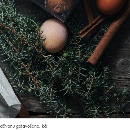
u, dāvanu gatavošana, kā