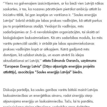
“Viens no galvenajiem izaicinājumiem, ar ko bieži vien Latvijā nākas
saskarties, ir tas, ka nozares pārstāvjiem pietrūkst ambīciju attīstīt šo
iniciatīvu tālāk, lai gan iespējas un varēšana ir. “Saules enerģija
Latvijai” šobrīd strādā pie labas prakses vadlīnijām, kā attīstīt parkus
jau to projektēšanas stadijā. Veidojot šīs vadlīnijas, mēs
sadarbojamies ar 5–6 nevalstiskajām organizācijām, tai skaitā arī
bioloģiskajiem lauksaimniekiem. Kā otrs sadarbības modulis, ko mēs
varētu potenciāli uzsākt, ir strādāt pie labas apsaimniekošanas
prakses vadlīnijām kopā ar aitkopjiem. Katrā gadījumā mēs
domājam, kā uzlabot situāciju, un esam atvērti šīs idejas
aktualizēšanai arī Latvijā,’’
stāsta Edmunds Garančs, uzņēmums
“European Energy Latvia” (Dāņu atjaunīgās enerģijas projektu
attīstītājs), asociācijas “Saules enerģija Latvijai” biedrs.
Diskusija parādīja, ka saules ganības varētu būtiski mainīt Latvijas
lauksaimniecības un enerģētikas ainavu, radot sinerģiju starp
atjaunojamo enerģiju un lauksaimniecību. Taču, lai to panāktu,
nepieciešama rūpīga plānošana, sadarbība starp dažādām