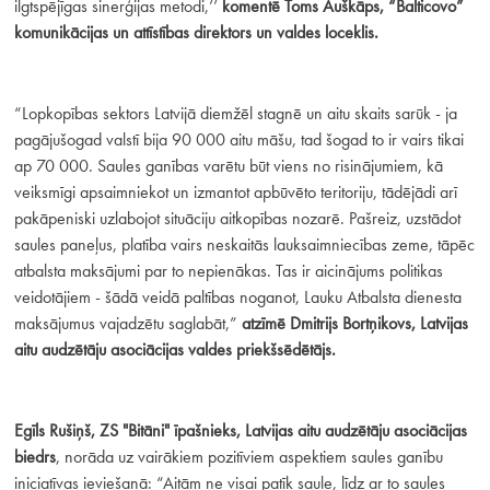
ilgtspējīgas sinerģijas metodi,’’
komentē Toms Auškāps, “Balticovo”
komunikācijas un attīstības direktors un valdes loceklis.
“Lopkopības sektors Latvijā diemžēl stagnē un aitu skaits sarūk - ja
pagājušogad valstī bija 90 000 aitu māšu, tad šogad to ir vairs tikai
ap 70 000. Saules ganības varētu būt viens no risinājumiem, kā
veiksmīgi apsaimniekot un izmantot apbūvēto teritoriju, tādējādi arī
pakāpeniski uzlabojot situāciju aitkopības nozarē.
Pašreiz, uzstādot
saules paneļus, platība vairs neskaitās lauksaimniecības zeme, tāpēc
atbalsta maksājumi par to nepienākas. Tas ir aicinājums politikas
veidotājiem - šādā veidā paltības noganot, Lauku Atbalsta dienesta
maksājumus vajadzētu saglabāt,”
atzīmē Dmitrijs Bortņikovs, Latvijas
aitu audzētāju asociācijas valdes priekšsēdētājs.
Egīls Rušiņš, ZS "Bitāni" īpašnieks, Latvijas aitu audzētāju asociācijas
biedrs
, norāda uz vairākiem pozitīviem aspektiem saules ganību
iniciatīvas ieviešanā: “Aitām ne visai patīk saule, līdz ar to saules