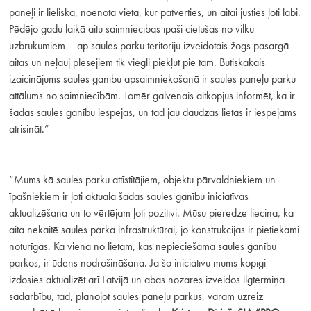
paneļi ir lieliska, noēnota vieta, kur patverties, un aitai justies ļoti labi.
Pēdējo gadu laikā aitu saimniecības īpaši cietušas no vilku
uzbrukumiem – ap saules parku teritoriju izveidotais žogs pasargā
aitas un neļauj plēsējiem tik viegli piekļūt pie tām. Būtiskākais
izaicinājums saules ganību apsaimniekošanā ir saules paneļu parku
attālums no saimniecībām. Tomēr galvenais aitkopjus informēt, ka ir
šādas saules ganību iespējas, un tad jau daudzas lietas ir iespējams
atrisināt.”
“Mums kā saules parku attīstītājiem, objektu pārvaldniekiem un
īpašniekiem ir ļoti aktuāla šādas saules ganību iniciatīvas
aktualizēšana un to vērtējam ļoti pozitīvi. Mūsu pieredze liecina, ka
aita nekaitē saules parka infrastruktūrai, jo konstrukcijas ir pietiekami
noturīgas. Kā viena no lietām, kas nepieciešama saules ganību
parkos, ir ūdens nodrošināšana. Ja šo iniciatīvu mums kopīgi
izdosies aktualizēt arī Latvijā un abas nozares izveidos ilgtermiņa
sadarbību, tad, plānojot saules paneļu parkus, varam uzreiz