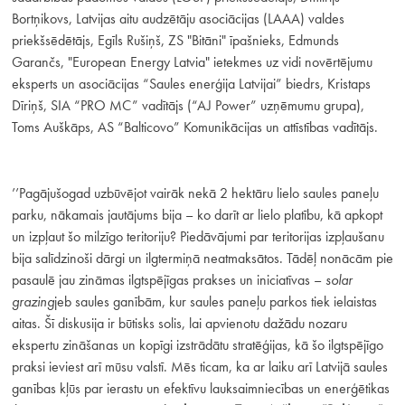
Bortņikovs, Latvijas aitu audzētāju asociācijas (LAAA) valdes
priekšsēdētājs, Egīls Rušiņš, ZS "Bitāni" īpašnieks, Edmunds
Garančs, "European Energy Latvia" ietekmes uz vidi novērtējumu
eksperts un asociācijas “Saules enerģija Latvijai” biedrs, Kristaps
Dīriņš, SIA “PRO MC” vadītājs (“AJ Power” uzņēmumu grupa),
Toms Auškāps, AS “Balticovo” Komunikācijas un attīstības vadītājs.
’’Pagājušogad uzbūvējot vairāk nekā 2 hektāru lielo saules paneļu
parku, nākamais jautājums bija – ko darīt ar lielo platību, kā apkopt
un izpļaut šo milzīgo teritoriju? Piedāvājumi par teritorijas izpļaušanu
bija salīdzinoši dārgi un ilgtermiņā neatmaksātos. Tādēļ nonācām pie
pasaulē jau zināmas ilgtspējīgas prakses un iniciatīvas –
solar
grazing
jeb saules ganībām, kur saules paneļu parkos tiek ielaistas
aitas. Šī diskusija ir būtisks solis, lai apvienotu dažādu nozaru
ekspertu zināšanas un kopīgi izstrādātu stratēģijas, kā šo ilgtspējīgo
praksi ieviest arī mūsu valstī. Mēs ticam, ka ar laiku arī Latvijā saules
ganības kļūs par ierastu un efektīvu lauksaimniecības un enerģētikas