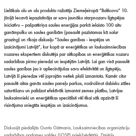
Lielākais olu un olu produktu ražotājs Ziemeļeiropā “Balticovo” 10.
jūnijā Iecavā iepazīstināja ar savu jaunāko starpnozaru ilgtspējas
iniciatīvu – pašpatēriņa saules enerģijas parkā ielaisto 100 aitu
ganāmpulku un saules ganībām (pasaulē pazīstamas kā
solar
grazing
) un rīkoja diskusiju “Saules ganības - iespējas un
izaicinājumi Latvijā”, kur kopā ar enerģētikas un lauksaimniecības
nozares ekspertiem diskutēja par aitkopības un enerģētikas nozaru
sadarbības pirmo pieredzi un iespējām Latvijā. Lai gan visā pasaulē
saules ganības jau ir apliecinājušas savu efektivitāti un ilgtspēju,
Latvijā šī pieredze vēl joprojām netiek plaši izmantota. Kamēr citur
pasaulē aitas ganās saules paneļu parkos, nodrošinot dabisku zāles
uzturēšanu un palīdzot efektīvāk izmantot zemes platību, Latvijas
lauksaimnieki un enerģētikas speciālisti vēl tikai sāk apzināt šī
risinājuma sniegtās iespējas un izaicinājumus.
Diskusijā piedalījās Guntis Gūtmanis, Lauksaimniecības organizāciju
sadarbības padomes valdes (LOSP) priekšsēdētājs, Dmitrijs