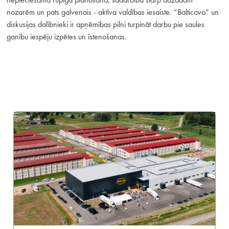
nozarēm un pats galvenais - aktīva valdības iesaiste. “Balticovo” un
diskusijas dalībnieki ir apņēmības pilni turpināt darbu pie saules
ganību iespēju izpētes un īstenošanas.