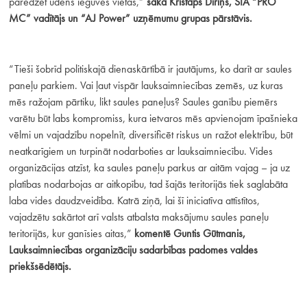
paredzēt ūdens ieguves vietas,”
saka Kristaps Dīriņš, SIA “PRO
MC” vadītājs un “AJ Power” uzņēmumu grupas pārstāvis.
“Tieši šobrīd politiskajā dienaskārtībā ir jautājums, ko darīt ar saules
paneļu parkiem. Vai ļaut vispār lauksaimniecības zemēs, uz kuras
mēs ražojam pārtiku, likt saules paneļus? Saules ganību piemērs
varētu būt labs kompromiss, kura ietvaros mēs apvienojam īpašnieka
vēlmi un vajadzību nopelnīt, diversificēt riskus un ražot elektrību, būt
neatkarīgiem un turpināt nodarboties ar lauksaimniecību. Vides
organizācijas atzīst, ka saules paneļu parkus ar aitām vajag – ja uz
platības nodarbojas ar aitkopību, tad šajās teritorijās tiek saglabāta
laba vides daudzveidība. Katrā ziņā, lai šī iniciatīva attīstītos,
vajadzētu sakārtot arī valsts atbalsta maksājumu saules paneļu
teritorijās, kur ganīsies aitas,”
komentē Guntis Gūtmanis,
Lauksaimniecības organizāciju sadarbības padomes valdes
priekšsēdētājs.