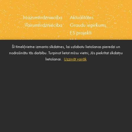
Mazumtirdzniecība
Aktualitātes
Vairumtirdzniecība
Graudu iepirkums
ES projekti
Vakances
Šī tīmekļvietne izmanto sīkdatnes, lai uzlabotu lietošanas pieredzi un
Ētikas kodekss
nodrošinātu tās darbību. Turpinot lietot mūsu vietni, Jūs piekrītat sīkdatņu
Sīkdatnes
Sabiedrības atbalsta
lietošanai.
Uzzināt vairāk
Pārvaldīt sīkdatnes
politika
SAZINIES AR MUMS
Rekvizīti