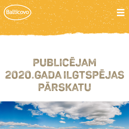
PUBLICĒJAM
2020.GADA ILGTSPĒJAS
PĀRSKATU