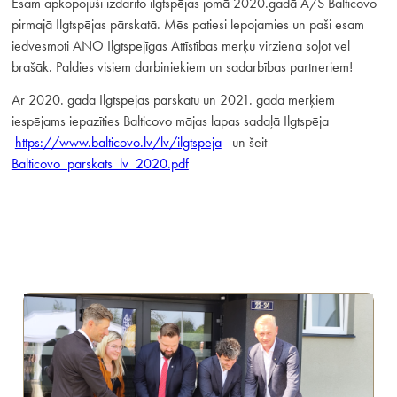
Esam apkopojuši izdarīto ilgtspējas jomā 2020.gadā A/S Balticovo
pirmajā Ilgtspējas pārskatā. Mēs patiesi lepojamies un paši esam
iedvesmoti ANO Ilgtspējīgas Attīstības mērķu virzienā soļot vēl
brašāk. Paldies visiem darbiniekiem un sadarbības partneriem!
Ar 2020. gada Ilgtspējas pārskatu un 2021. gada mērķiem
iespējams iepazīties Balticovo mājas lapas sadaļā Ilgtspēja
https://www.balticovo.lv/lv/ilgtspeja
un šeit
Balticovo_parskats_lv_2020.pdf