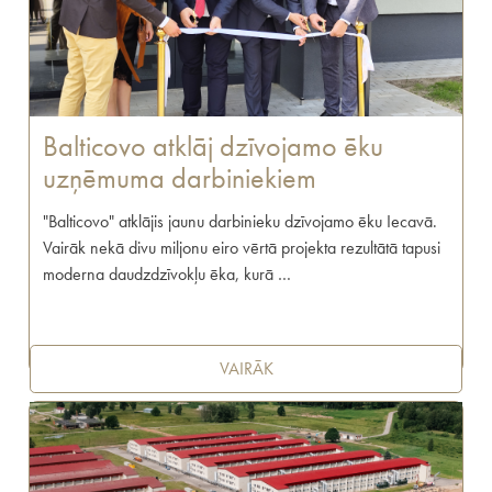
Balticovo atklāj dzīvojamo ēku
uzņēmuma darbiniekiem
"Balticovo" atklājis jaunu darbinieku dzīvojamo ēku Iecavā.
Vairāk nekā divu miljonu eiro vērtā projekta rezultātā tapusi
moderna daudzdzīvokļu ēka, kurā …
VAIRĀK