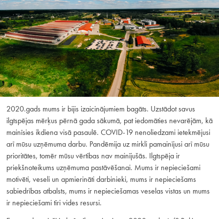
2020.gads mums ir bijis izaicinājumiem bagāts. Uzstādot savus
ilgtspējas mērķus pērnā gada sākumā, pat iedomāties nevarējām, kā
mainīsies ikdiena visā pasaulē. COVID-19 nenoliedzami ietekmējusi
arī mūsu uzņēmuma darbu. Pandēmija uz mirkli pamainījusi arī mūsu
prioritātes, tomēr mūsu vērtības nav mainījušās. Ilgtspēja ir
priekšnoteikums uzņēmuma pastāvēšanai. Mums ir nepieciešami
motivēti, veseli un apmierināti darbinieki, mums ir nepieciešams
sabiedrības atbalsts, mums ir nepieciešamas veselas vistas un mums
ir nepieciešami tīri vides resursi.