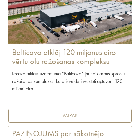
Balticovo atklāj 120 miljonus eiro
vērtu olu ražošanas kompleksu
Iecavā atklāts uzņēmuma “Balticovo” jaunais ārpus sprostu
ražošanas komplekss, kura izveidē investēti aptuveni 120
miljoni eiro.
VAIRĀK
PAZIŅOJUMS par sākotnējo